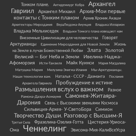
Архангел
Тонком плане.
Антидемиург Кобра
Гавриил
Архив-Мои первые
Архангел Михаил
контакты с Тонким планом
Архив Хроник Акаши
Архитекторы Мироздания
ВераЛюдома-Анунция
Владыка Илларион
Владыка Мельхиседек
Владыки Тонкого плана извещают нам
Говорят
Внеземные Цивилизации для человечества
Арктурианцы
Жизнь
Единение Мироздания для Новой Земли
Злата
Золотой
на Земле в лучах Божественной Любви
Велисий — Бог Неба и Земли
Ивелина-Наджа-
Афоморзия
Майк Куинси
Исти-Танзиля
Мария Магдалина
Матушка Мария
Мы-Арктурианцы.
Милузина-Энигма-Илания
Наши технологии вам.
Наталья - СССР - Даэманта
Послания
Пробуждение к истине
Архангела Гавриила
Размышления вслух о важном
Разное
Самонея-Житаяра-
Рамона-Даэра-Аомаумя
Дарония
Связь с Высокими звеньями Космоса
Сильвиция-Архея- У-СветоБора
Симион
Творчество Души. Разговор с Высшим-Я
Цистерия-Уриоса-
Фразелина-Озелия-Готта
Третья Сила
Ченнелинг
Ома
Эвисома-Мия-КалиВсеУсра