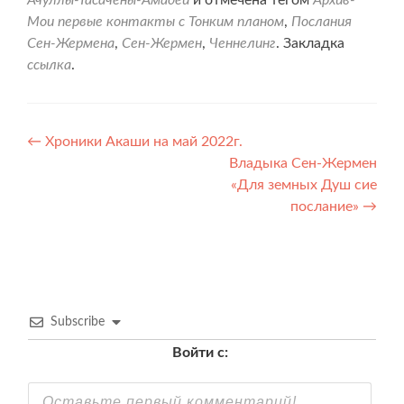
Ачуллы-Тасачены-Амадеи
и отмечена тегом
Архив-
Мои первые контакты с Тонким планом
,
Послания
Сен-Жермена
,
Сен-Жермен
,
Ченнелинг
. Закладка
ссылка
.
Навигация
←
Хроники Акаши на май 2022г.
Владыка Сен-Жермен
по
«Для земных Душ сие
записям
послание»
→
Subscribe
Войти с: