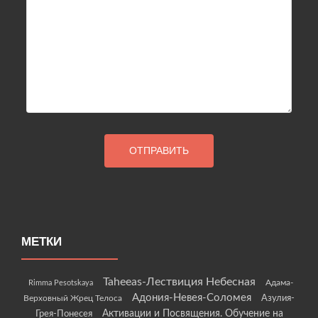
МЕТКИ
Taheeas-Лествиция Небесная
Rimma Pesotskaya
Адама-
Адония-Невея-Соломея
Азулия-
Верховный Жрец Телоса
Грея-Понесея
Активации и Посвящения. Обучение на