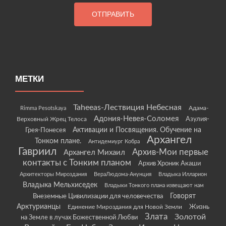
МЕТКИ
Taheeas-Лествиция Небесная
Rimma Pesotskaya
Адама-
Адония-Невея-Соломея
Азулия-
Верховный Жрец Телоса
Грея-Понесея
Активации и Посвящения. Обучение на
Архангел
Тонком плане.
Антидемиург Кобра
Гавриил
Архив-Мои первые
Архангел Михаил
контакты с Тонким планом
Архив Хроник Акаши
Архитекторы Мироздания
ВераЛюдома-Анунция
Владыка Илларион
Владыка Мельхиседек
Владыки Тонкого плана извещают нам
Говорят
Внеземные Цивилизации для человечества
Арктурианцы
Жизнь
Единение Мироздания для Новой Земли
Злата
Золотой
на Земле в лучах Божественной Любви