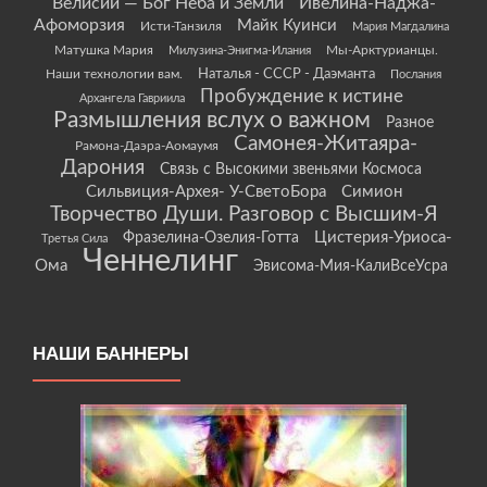
Велисий — Бог Неба и Земли
Ивелина-Наджа-
Афоморзия
Майк Куинси
Исти-Танзиля
Мария Магдалина
Матушка Мария
Мы-Арктурианцы.
Милузина-Энигма-Илания
Наши технологии вам.
Наталья - СССР - Даэманта
Послания
Пробуждение к истине
Архангела Гавриила
Размышления вслух о важном
Разное
Самонея-Житаяра-
Рамона-Даэра-Аомаумя
Дарония
Связь с Высокими звеньями Космоса
Сильвиция-Архея- У-СветоБора
Симион
Творчество Души. Разговор с Высшим-Я
Цистерия-Уриоса-
Фразелина-Озелия-Готта
Третья Сила
Ченнелинг
Ома
Эвисома-Мия-КалиВсеУсра
НАШИ БАННЕРЫ