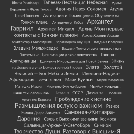
Taheeas-Лествиция Небесная
Rimma Pesotskaya
Адама-
Адония-Невея-Соломея
Азулия-
Верховный Жрец Телоса
Грея-Понесея
Активации и Посвящения. Обучение на
Архангел
Тонком плане.
Антидемиург Кобра
Гавриил
Архив-Мои первые
Архангел Михаил
контакты с Тонким планом
Архив Хроник Акаши
Архитекторы Мироздания
ВераЛюдома-Анунция
Владыка Илларион
Владыка Мельхиседек
Владыки Тонкого плана извещают нам
Говорят
Внеземные Цивилизации для человечества
Арктурианцы
Жизнь
Единение Мироздания для Новой Земли
Злата
Золотой
на Земле в лучах Божественной Любви
Велисий — Бог Неба и Земли
Ивелина-Наджа-
Афоморзия
Майк Куинси
Исти-Танзиля
Мария Магдалина
Матушка Мария
Мы-Арктурианцы.
Милузина-Энигма-Илания
Наши технологии вам.
Наталья - СССР - Даэманта
Послания
Пробуждение к истине
Архангела Гавриила
Размышления вслух о важном
Разное
Самонея-Житаяра-
Рамона-Даэра-Аомаумя
Дарония
Связь с Высокими звеньями Космоса
Сильвиция-Архея- У-СветоБора
Симион
Творчество Души. Разговор с Высшим-Я