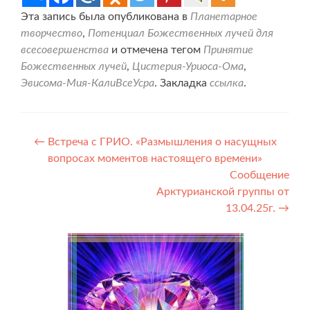
Эта запись была опубликована в
Планетарное
творчество
,
Потенциал Божественных лучей для
всесовершенства
и отмечена тегом
Принятие
Божественных лучей
,
Цистерия-Уриоса-Ома
,
Эвисома-Мия-КалиВсеУсра
. Закладка
ссылка
.
Навигация
←
Встреча с ГРИО. «Размышления о насущных
вопросах моментов настоящего времени»
по
Сообщение
записям
Арктурианской группы от
13.04.25г.
→