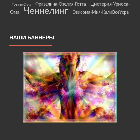
Цистерия-Уриоса-
Фразелина-Озелия-Готта
Третья Сила
Ченнелинг
Ома
Эвисома-Мия-КалиВсеУсра
НАШИ БАННЕРЫ