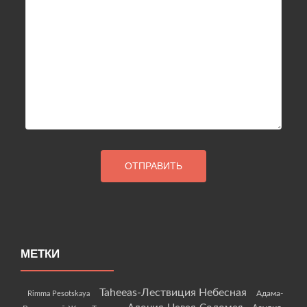
МЕТКИ
Taheeas-Лествиция Небесная
Rimma Pesotskaya
Адама-