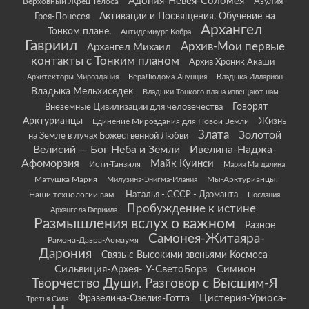
Адония-Невея-Соломея
Азулия-
Верховный Жрец Телоса
Грея-Понесея
Активации и Посвящения. Обучение на
Архангел
Тонком плане.
Антидемиург Кобра
Гавриил
Архив-Мои первые
Архангел Михаил
контакты с Тонким планом
Архив Хроник Акаши
Архитекторы Мироздания
ВераЛюдома-Анунция
Владыка Илларион
Владыка Мельхиседек
Владыки Тонкого плана извещают нам
Говорят
Внеземные Цивилизации для человечества
Арктурианцы
Жизнь
Единение Мироздания для Новой Земли
Злата
Золотой
на Земле в лучах Божественной Любви
Велисий — Бог Неба и Земли
Ивелина-Наджа-
Афоморзия
Майк Куинси
Исти-Танзиля
Мария Магдалина
Матушка Мария
Мы-Арктурианцы.
Милузина-Энигма-Илания
Наши технологии вам.
Наталья - СССР - Даэманта
Послания
Пробуждение к истине
Архангела Гавриила
Размышления вслух о важном
Разное
Самонея-Житаяра-
Рамона-Даэра-Аомаумя
Дарония
Связь с Высокими звеньями Космоса
Сильвиция-Архея- У-СветоБора
Симион
Творчество Души. Разговор с Высшим-Я
Цистерия-Уриоса-
Фразелина-Озелия-Готта
Третья Сила