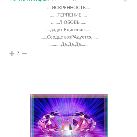
….ИСКРЕННОСТЬ….
…….ТЕРПЕНИЕ…..
…….ЛЮБОВЬ……
…..дадут Единение…….
……,Сердце возРАдуется……
………..Да.Да.Да…….
7