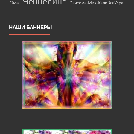
Ченнелинг
Ома
Эвисома-Мия-КалиВсеУсра
НАШИ БАННЕРЫ