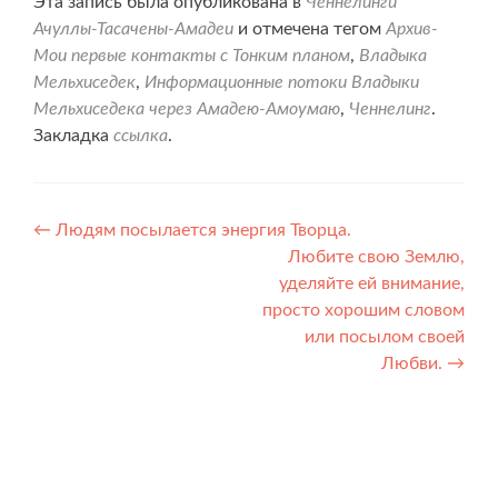
Эта запись была опубликована в
Ченнелинги
Ачуллы-Тасачены-Амадеи
и отмечена тегом
Архив-
Мои первые контакты с Тонким планом
,
Владыка
Мельхиседек
,
Информационные потоки Владыки
Мельхиседека через Амадею-Амоумаю
,
Ченнелинг
.
Закладка
ссылка
.
Навигация
←
Людям посылается энергия Творца.
Любите свою Землю,
по
уделяйте ей внимание,
записям
просто хорошим словом
или посылом своей
Любви.
→