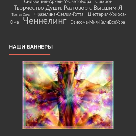
Сильвиция-Архея- У-СветоБора
Симион
Творчество Души. Разговор с Высшим-Я
Цистерия-Уриоса-
Фразелина-Озелия-Готта
Третья Сила
Ченнелинг
Ома
Эвисома-Мия-КалиВсеУсра
НАШИ БАННЕРЫ