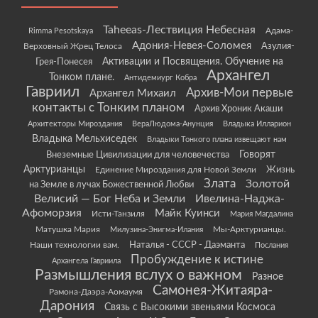
Taheeas-Лествиция Небесная
Rimma Pesotskaya
Адама-
Адония-Невея-Соломея
Азулия-
Верховный Жрец Телоса
Грея-Понесея
Активации и Посвящения. Обучение на
Архангел
Тонком плане.
Антидемиург Кобра
Гавриил
Архив-Мои первые
Архангел Михаил
контакты с Тонким планом
Архив Хроник Акаши
Архитекторы Мироздания
ВераЛюдома-Анунция
Владыка Илларион
Владыка Мельхиседек
Владыки Тонкого плана извещают нам
Говорят
Внеземные Цивилизации для человечества
Арктурианцы
Жизнь
Единение Мироздания для Новой Земли
Злата
Золотой
на Земле в лучах Божественной Любви
Велисий — Бог Неба и Земли
Ивелина-Наджа-
Афоморзия
Майк Куинси
Исти-Танзиля
Мария Магдалина
Матушка Мария
Мы-Арктурианцы.
Милузина-Энигма-Илания
Наши технологии вам.
Наталья - СССР - Даэманта
Послания
Пробуждение к истине
Архангела Гавриила
Размышления вслух о важном
Разное
Самонея-Житаяра-
Рамона-Даэра-Аомаумя
Дарония
Связь с Высокими звеньями Космоса