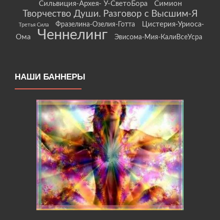
Сильвиция-Архея- У-СветоБора
Симион
Творчество Души. Разговор с Высшим-Я
Цистерия-Уриоса-
Фразелина-Озелия-Готта
Третья Сила
Ченнелинг
Ома
Эвисома-Мия-КалиВсеУсра
НАШИ БАННЕРЫ