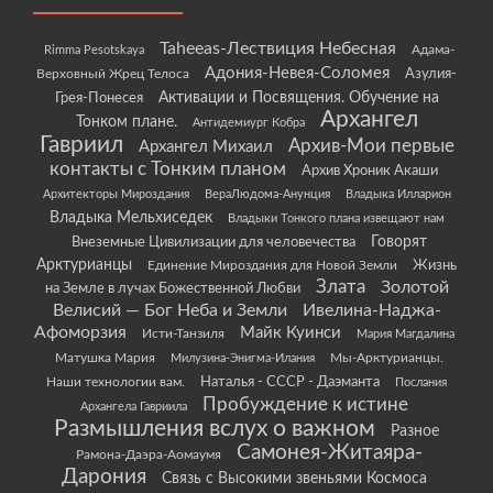
Taheeas-Лествиция Небесная
Rimma Pesotskaya
Адама-
Адония-Невея-Соломея
Азулия-
Верховный Жрец Телоса
Грея-Понесея
Активации и Посвящения. Обучение на
Архангел
Тонком плане.
Антидемиург Кобра
Гавриил
Архив-Мои первые
Архангел Михаил
контакты с Тонким планом
Архив Хроник Акаши
Архитекторы Мироздания
ВераЛюдома-Анунция
Владыка Илларион
Владыка Мельхиседек
Владыки Тонкого плана извещают нам
Говорят
Внеземные Цивилизации для человечества
Арктурианцы
Жизнь
Единение Мироздания для Новой Земли
Злата
Золотой
на Земле в лучах Божественной Любви
Велисий — Бог Неба и Земли
Ивелина-Наджа-
Афоморзия
Майк Куинси
Исти-Танзиля
Мария Магдалина
Матушка Мария
Мы-Арктурианцы.
Милузина-Энигма-Илания
Наши технологии вам.
Наталья - СССР - Даэманта
Послания
Пробуждение к истине
Архангела Гавриила
Размышления вслух о важном
Разное
Самонея-Житаяра-
Рамона-Даэра-Аомаумя
Дарония
Связь с Высокими звеньями Космоса