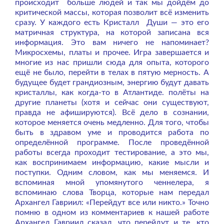
происходит больше людей и так мы дойдём до
критической массы, которая позволит всё изменить
сразу. У каждого есть Кристалл Души — это его
матричная структура, на которой записана вся
информация. Это вам ничего не напоминает?
Микросхемы, платы и прочее. Игра завершается и
многие из нас пришли сюда для опыта, которого
ещё не было, перейти в телах в пятую мерность. А
будущее будет грандиозным, энергию будут давать
кристаллы, как когда-то в Атлантиде. полёты на
другие планеты (хотя и сейчас они существуют,
правда не афишируются). Всё дело в сознании,
которое меняется очень медленно. Для того, чтобы
быть в здравом уме и проводится работа по
определённой программе. После проведённой
работы всегда проходит тестирование, а это мы,
как воспринимаем информацию, какие мысли и
поступки. Одним словом, как мы меняемся. И
вспоминая мной упомянутого ченнелера, я
вспоминаю слова Творца, которые нам передал
Архангел Гавриил: «Перейдут все или никто.» Точно
помню в одном из комментариев к нашей работе
Архангел Гавриил сказал, что перейдут и те, кто