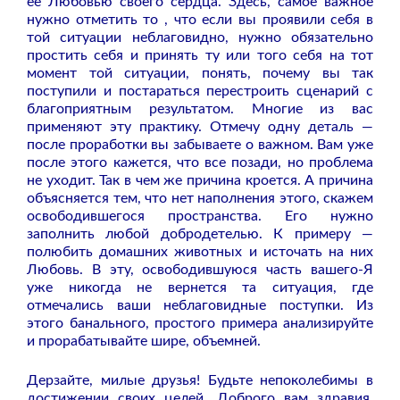
ее Любовью своего сердца. Здесь, самое важное
нужно отметить то , что если вы проявили себя в
той ситуации неблаговидно, нужно обязательно
простить себя и принять ту или того себя на тот
момент той ситуации, понять, почему вы так
поступили и постараться перестроить сценарий с
благоприятным результатом. Многие из вас
применяют эту практику. Отмечу одну деталь —
после проработки вы забываете о важном. Вам уже
после этого кажется, что все позади, но проблема
не уходит. Так в чем же причина кроется. А причина
объясняется тем, что нет наполнения этого, скажем
освободившегося пространства. Его нужно
заполнить любой добродетелью. К примеру —
полюбить домашних животных и источать на них
Любовь. В эту, освободившуюся часть вашего-Я
уже никогда не вернется та ситуация, где
отмечались ваши неблаговидные поступки. Из
этого банального, простого примера анализируйте
и прорабатывайте шире, объемней.
Дерзайте, милые друзья! Будьте непоколебимы в
достижении своих целей. Доброго вам здравия,