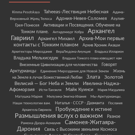
Taheeas-Лествиция Небесная
Rimma Pesotskaya
Адама-
Адония-Невея-Соломея
Азулия-
Верховный Жрец Телоса
Грея-Понесея
Активации и Посвящения. Обучение на
Архангел
Тонком плане.
Антидемиург Кобра
Гавриил
Архив-Мои первые
Архангел Михаил
контакты с Тонким планом
Архив Хроник Акаши
Архитекторы Мироздания
ВераЛюдома-Анунция
Владыка Илларион
Владыка Мельхиседек
Владыки Тонкого плана извещают нам
Говорят
Внеземные Цивилизации для человечества
Арктурианцы
Жизнь
Единение Мироздания для Новой Земли
Злата
Золотой
на Земле в лучах Божественной Любви
Велисий — Бог Неба и Земли
Ивелина-Наджа-
Афоморзия
Майк Куинси
Исти-Танзиля
Мария Магдалина
Матушка Мария
Мы-Арктурианцы.
Милузина-Энигма-Илания
Наши технологии вам.
Наталья - СССР - Даэманта
Послания
Пробуждение к истине
Архангела Гавриила
Размышления вслух о важном
Разное
Самонея-Житаяра-
Рамона-Даэра-Аомаумя
Дарония
Связь с Высокими звеньями Космоса