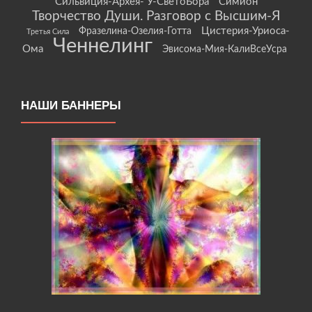
Сильвиция-Архея- У-СветоБора
Симион
Творчество Души. Разговор с Высшим-Я
Цистерия-Уриоса-
Фразелина-Озелия-Готта
Третья Сила
Ченнелинг
Ома
Эвисома-Мия-КалиВсеУсра
НАШИ БАННЕРЫ