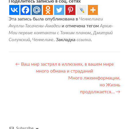
Поделитесь записью в соц. сетях
Эта запись была опубликована в
Ченнелинги
Ачуллы-Тасачены-Амадеи
и отмечена тегом
Архив-
Мои первые контакты с Тонким планом
,
Дмитрий
Солунский
,
Ченнелинг
. Закладка
ссылка
.
Навигация
←
Ваш мир застрял в иллюзиях, в вашем мире
много обмана и страданий
по
Много лжеинформации,
записям
но Жизнь
продолжается…
→
Subscribe