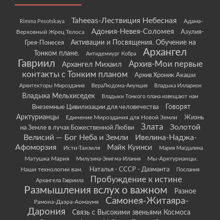
Taheeas-Лествиция Небесная
Rimma Pesotskaya
Адама-
Адония-Невея-Соломея
Азулия-
Верховный Жрец Телоса
Грея-Понесея
Активации и Посвящения. Обучение на
Архангел
Тонком плане.
Антидемиург Кобра
Гавриил
Архив-Мои первые
Архангел Михаил
контакты с Тонким планом
Архив Хроник Акаши
Архитекторы Мироздания
ВераЛюдома-Анунция
Владыка Илларион
Владыка Мельхиседек
Владыки Тонкого плана извещают нам
Говорят
Внеземные Цивилизации для человечества
Арктурианцы
Жизнь
Единение Мироздания для Новой Земли
Злата
Золотой
на Земле в лучах Божественной Любви
Велисий — Бог Неба и Земли
Ивелина-Наджа-
Афоморзия
Майк Куинси
Исти-Танзиля
Мария Магдалина
Матушка Мария
Мы-Арктурианцы.
Милузина-Энигма-Илания
Наши технологии вам.
Наталья - СССР - Даэманта
Послания
Пробуждение к истине
Архангела Гавриила
Размышления вслух о важном
Разное
Самонея-Житаяра-
Рамона-Даэра-Аомаумя
Дарония
Связь с Высокими звеньями Космоса