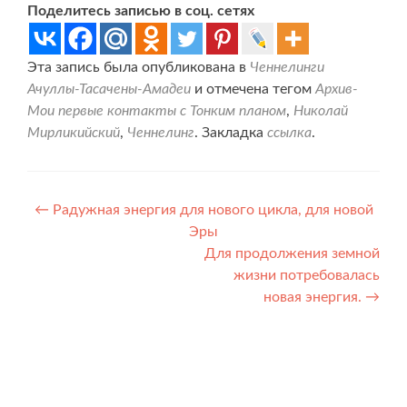
Поделитесь записью в соц. сетях
Эта запись была опубликована в
Ченнелинги
Ачуллы-Тасачены-Амадеи
и отмечена тегом
Архив-
Мои первые контакты с Тонким планом
,
Николай
Мирликийский
,
Ченнелинг
. Закладка
ссылка
.
Навигация
←
Радужная энергия для нового цикла, для новой
Эры
по
Для продолжения земной
записям
жизни потребовалась
новая энергия.
→