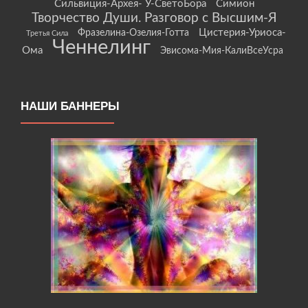
Сильвиция-Архея- У-СветоБора
Симион
Творчество Души. Разговор с Высшим-Я
Цистерия-Уриоса-
Фразелина-Озелия-Готта
Третья Сила
Ченнелинг
Ома
Эвисома-Мия-КалиВсеУсра
НАШИ БАННЕРЫ