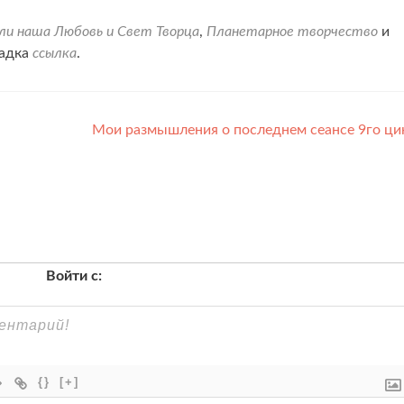
и наша Любовь и Свет Творца
,
Планетарное творчество
и
ладка
ссылка
.
Мои размышления о последнем сеансе 9го ци
Войти с:
{}
[+]