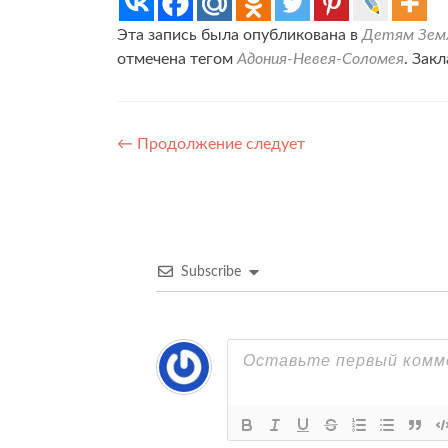
Эта запись была опубликована в
Детям Земл
отмечена тегом
Адония-Невея-Соломея
. Зак
Навигация
←
Продолжение следует
по
записям
Subscribe