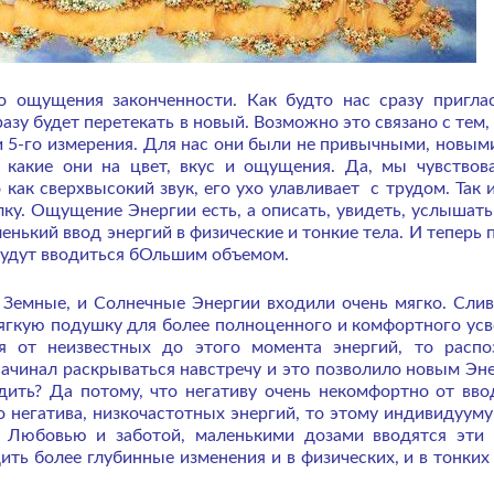
о ощущения законченности. Как будто нас сразу пригла
зу будет перетекать в новый. Возможно это связано с тем, 
 5-го измерения. Для нас они были не привычными, новым
, какие они на цвет, вкус и ощущения. Да, мы чувствов
 как сверхвысокий звук, его ухо улавливает с трудом. Так 
ку. Ощущение Энергии есть, а описать, увидеть, услышать
енький ввод энергий в физические и тонкие тела. И теперь 
и будут вводиться бОльшим объемом.
 Земные, и Солнечные Энергии входили очень мягко. Слив
ягкую подушку для более полноценного и комфортного усв
я от неизвестных до этого момента энергий, то распо
ачинал раскрываться навстречу и это позволило новым Эн
дить? Да потому, что негативу очень некомфортно от вв
о негатива, низкочастотных энергий, то этому индивидууму
с Любовью и заботой, маленькими дозами вводятся эти
ить более глубинные изменения и в физических, и в тонких