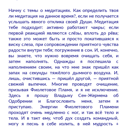
Начну с темы о медитациях. Как определить твоя
ли медитация на данное время?, если не получается
услышать явного отклика своей Души. Медитация
тебе подходит: активно работают чакры; если
первой реакцией являются слёзы, вплоть до рёва;
также это может быть и просто покатившаяся к
виску слеза, при сопровождении приятного чувства
радости внутри тебя; погружение в сон. И, конечно,
вы знаете, что нужно вовремя очищать себя, и
затем наполнять. Однажды я поспешила с
наполнением своим, на что мне знак пришёл как
запах на секунды тяжёлого дымного воздуха. И,
лишь, очистившись — пришёл другой, — приятной
свежей выпечки. Многие проводят очищение,
призывая Фиолетовое Пламя, и я не исключение.
Здесь я прошу Владыку Сен-Жермена об
Одобрении и Благословить меня, затем я
приступаю. Энергии Фиолетового Пламени
проходят очень медленно с ног, и так всё тело и
тела. И в такт ему, чтоб дух создать командный,
могу я песнь в себе излить, в ней мудрость +