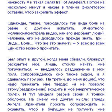
нежность = и такая сила!(Trail of Angeles?). Потом на
несколько минут я чакры в тлении фиолетовом
оставлю, чтоб закрепить эффект.
Однажды, также, приходилось три вида боли на
равне с другими испытать. Животного,
моллюска(смотрела видео, как его дербанят люди),
человека, его не доводилось прежде знать. Три…
Вида… Боли… Что же это значит? — У всех во всём
Единство можно прочитать.
Был опыт и другой, когда меня сбивали, блокируя
раскрытие моё. Лишь, стоило начать мне
погружаться, — внедрялось раздражение в мои
поля, сопровождалось оно также зудом, и я
сдавалась пару раз. На третий, до меня дошло), что
надо приказать мне твёрдо: «я не позволю
этому(раздражению) входить в моё энергетическое
поле!». И тут увидела разрыв своей я тонкой
оболочки. На смену мне другая мысль: впредь
Ангела Хранителя просить сопровождать и
охранять, чтоб в будущем не получить мне