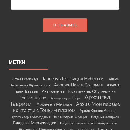
МЕТКИ
Taheeas-Лествиция Небесная
Rimma Pesotskaya
Адама-
Адония-Невея-Соломея
Азулия-
Верховный Жрец Телоса
Грея-Понесея
Активации и Посвящения. Обучение на
Архангел
Тонком плане.
Антидемиург Кобра
Гавриил
Архив-Мои первые
Архангел Михаил
контакты с Тонким планом
Архив Хроник Акаши
Архитекторы Мироздания
ВераЛюдома-Анунция
Владыка Илларион
Владыка Мельхиседек
Владыки Тонкого плана извещают нам
Говорят
Внеземные Цивилизации для человечества