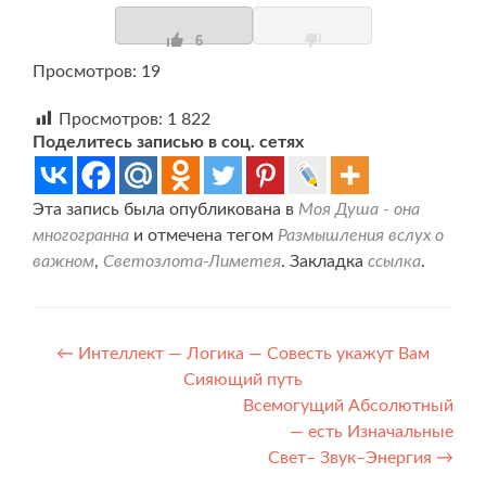
6
Просмотров: 19
Просмотров:
1 822
Поделитесь записью в соц. сетях
Эта запись была опубликована в
Моя Душа - она
многогранна
и отмечена тегом
Размышления вслух о
важном
,
Светозлота-Лиметея
. Закладка
ссылка
.
Навигация
←
Интеллект — Логика — Совесть укажут Вам
Сияющий путь
по
Всемогущий Абсолютный
записям
— есть Изначальные
Свет– Звук–Энергия
→