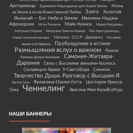
Арктурианцы
Жизнь
Единение Мироздания для Новой Земли
Злата
Золотой
на Земле в лучах Божественной Любви
Велисий — Бог Неба и Земли
Ивелина-Наджа-
Афоморзия
Майк Куинси
Исти-Танзиля
Мария Магдалина
Матушка Мария
Мы-Арктурианцы.
Милузина-Энигма-Илания
Наши технологии вам.
Наталья - СССР - Даэманта
Послания
Пробуждение к истине
Архангела Гавриила
Размышления вслух о важном
Разное
Самонея-Житаяра-
Рамона-Даэра-Аомаумя
Дарония
Связь с Высокими звеньями Космоса
Сильвиция-Архея- У-СветоБора
Симион
Творчество Души. Разговор с Высшим-Я
Цистерия-Уриоса-
Фразелина-Озелия-Готта
Третья Сила
Ченнелинг
Ома
Эвисома-Мия-КалиВсеУсра
НАШИ БАННЕРЫ