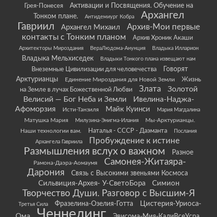
Грея-Понесея
Активации и Посвящения. Обучение на
Архангел
Тонком плане.
Антидемиург Кобра
Гавриил
Архив-Мои первые
Архангел Михаил
контакты с Тонким планом
Архив Хроник Акаши
Архитекторы Мироздания
ВераЛюдома-Анунция
Владыка Илларион
Владыка Мельхиседек
Владыки Тонкого плана извещают нам
Говорят
Внеземные Цивилизации для человечества
Арктурианцы
Жизнь
Единение Мироздания для Новой Земли
Злата
Золотой
на Земле в лучах Божественной Любви
Велисий — Бог Неба и Земли
Ивелина-Наджа-
Афоморзия
Майк Куинси
Исти-Танзиля
Мария Магдалина
Матушка Мария
Мы-Арктурианцы.
Милузина-Энигма-Илания
Наши технологии вам.
Наталья - СССР - Даэманта
Послания
Пробуждение к истине
Архангела Гавриила
Размышления вслух о важном
Разное
Самонея-Житаяра-
Рамона-Даэра-Аомаумя
Дарония
Связь с Высокими звеньями Космоса
Сильвиция-Архея- У-СветоБора
Симион
Творчество Души. Разговор с Высшим-Я
Цистерия-Уриоса-
Фразелина-Озелия-Готта
Третья Сила
Ченнелинг
Ома
Эвисома-Мия-КалиВсеУсра