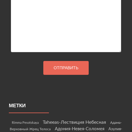
МЕТКИ
Taheeas-Лествиция Небесная
Rimma Pesotskaya
Адама-
Адония-Невея-Соломея
Азулия-
Верховный Жрец Телоса