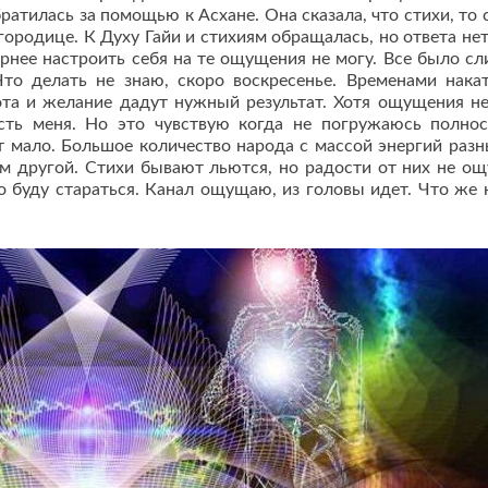
атилась за помощью к Асхане. Она сказала, что стихи, то с
ородице. К Духу Гайи и стихиям обращалась, но ответа нет
вернее настроить себя на те ощущения не могу. Все было с
то делать не знаю, скоро воскресенье. Временами нака
бота и желание дадут нужный результат. Хотя ощущения н
часть меня. Но это чувствую когда не погружаюсь полно
 мало. Большое количество народа с массой энергий разн
сем другой. Стихи бывают льются, но радости от них не о
но буду стараться. Канал ощущаю, из головы идет. Что же н