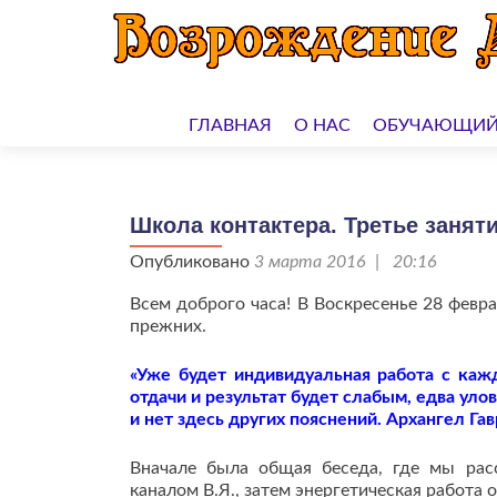
Перейти
к
ГЛАВНАЯ
О НАС
ОБУЧАЮЩИЙ
содержимому
Школа контактера. Третье заняти
Опубликовано
3 марта 2016 | 20:16
Всем доброго часа! В Воскресенье 28 февр
прежних.
«Уже будет индивидуальная работа с кажд
отдачи и результат будет слабым, едва ул
и нет здесь других пояснений. Архангел Га
Вначале была общая беседа, где мы рас
каналом В.Я., затем энергетическая работа