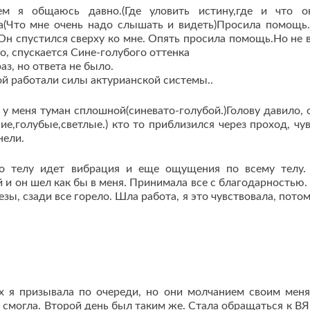
 я общаюсь давно.(Где уловить истину,где и что о
ила(Что мне очень надо слышать и видеть)Просила помощь
 Он спустился сверху ко мне. Опять просила помощь.Но не 
о, спускается Сине-голубого оттенка
з, но ответа не было.
ой работали силы актурианской системы..
 у меня туман сплошной(синевато-голубой.)Голову давило, 
ние,голубые,светлые.) кто то приблизился через проход, чу
нели.
по телу идет вибрация и еще ощущения по всему телу.
и он шел как бы в меня. Принимала все с благодарностью.
зы, сзади все горело. Шла работа, я это чувствовала, потом
ех я призывала по очереди, но они молчанием своим мен
е смогла. Второй день был таким же. Стала обращаться к ВЯ,