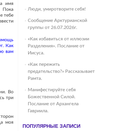
ла имя
Люди, умиротворите себя!
. Пока
е тебе
Сообщение Арктурианской
звести
группы от 26.07.2026г.
«Как избавиться от иллюзии
помощь
г. Как
Разделения». Послание от
аю вам
Иисуса.
«Как пережить
предательство?» Рассказывает
Рамта.
Манифестируйте себя
ни. Во
Божественной Силой.
сь три
Послание от Архангела
Гавриила.
сторон
да моя
ПОПУЛЯРНЫЕ ЗАПИСИ