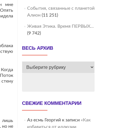
н мне
События, связанные с планетой
.Опять
Алион
(11 251)
видела
Живая Этика. Время ПЕРВЫХ…
(9 742)
облака
ВЕСЬ АРХИВ
вствую
ВЕСЬ
 Когда
АРХИВ
 Поток
 стену
СВЕЖИЕ КОММЕНТАРИИ
Аз есмь Георгий
к записи
«Как
я лишь
 но не
избавиться от иллюзии