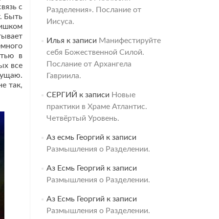
вязь с
Разделения». Послание от
. Быть
Иисуса.
лишком
тывает
Илья
к записи
Манифестируйте
емного
себя Божественной Силой.
стью в
Послание от Архангела
ых все
щущаю.
Гавриила.
е так,
СЕРГИЙ
к записи
Новые
практики в Храме Атлантис.
Четвёртый Уровень.
Аз есмь Георгий
к записи
Размышления о Разделении.
Аз Есмь Георгий
к записи
Размышления о Разделении.
Аз Есмь Георгий
к записи
Размышления о Разделении.