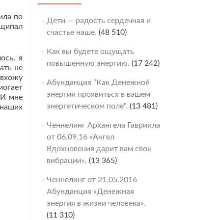
ила по
Дети — радость сердечная и
 щипал
счастье наше.
(48 510)
Как вы будете ощущать
ось, я
повышенную энергию.
(17 242)
ать не
 вхожу
Абунданция “Как Денежной
могает
энергии проявиться в вашем
 И мне
энергетическом поле“.
(13 481)
 наших
Ченнелинг Архангела Гавриила
от 06.09.16 «Ангел
Вдохновения дарит вам свои
вибрации».
(13 365)
Ченнелинг от 21.05.2016
Абунданция «Денежная
энергия в жизни человека».
(11 310)