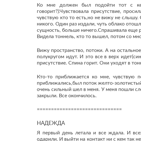
Ко мне должен был подойти тот с кем
говорит?).Чувствовала присутствие, прос
чувствую кто то есть,но не вижу не слышу.
никого. Один раз издали, чуть облако отошл
сущность, больше ничего.Спрашивала еще ра
Видела тоннель, кто то вышел, потом со мн
Вижу пространство, потоки. А на остальное
полукругом идут. И это все в верх идет(си
присутствие. Спина горит. Они уходят в тон
Кто-то приближается ко мне, чувствую 
приближались,был поток желто-золотистый 
очень сильный шел в меня. У меня пошли сле
закрыли. Все окончилось.
==============================
НАДЕЖДА
Я первый день летала и все ждала. И вс
одарили. И выйти на контакт ни с кем так н