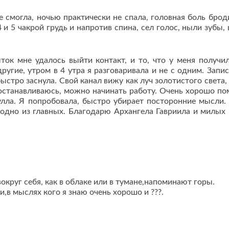
е смогла, ночью практически не спала, головная боль брод
 и 5 чакрой грудь и напротив спина, сел голос, ныли зубы,
ок мне удалось выйти контакт, и то, что у меня получил
ругие, утром в 4 утра я разговаривала и не с одним. Запис
быстро заснула. Свой канал вижу как луч золотистого света,
я останавливаюсь, можно начинать работу. Очень хорошо по
улла. Я попробовала, быстро убирает посторонние мысли.
 одно из главных. Благодарю Архангела Гавриила и милых
округ себя, как в облаке или в тумане,напоминают горы.
и,в мыслях кого я знаю очень хорошо и ???.