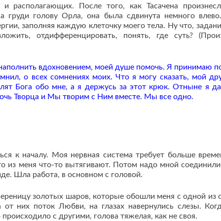
 и располагающих. После того, как Тасачена произнес
на груди голову Орла, она была сдвинута немного влево
гии, заполняя каждую клеточку моего тела. Ну что, задани
ожить, отдифференцировать, понять, где суть? (Прои
я наполнить вдохновением, моей душе помочь. Я принимаю 
мнил, о всех сомнениях моих. Что я могу сказать, мой дру
лят Бога обо мне, а я держусь за этот крюк. Отныне я д
дочь Творца и Мы творим с Ним вместе. Мы все одно.
ься к началу. Моя нервная система требует больше време
о из меня что-то вытягивают. Потом надо мной соединили
иде. Шла работа, в основном с головой.
вереницу золотых шаров, которые обошли меня с одной из 
 от них поток Любви, на глазах навернулись слезы. Ког
 происходило с другими, голова тяжелая, как не своя.