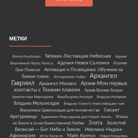
МЕТКИ
Taheeas-Лествиция Небесная
Rimma Pesotskaya
Адама-
Адония-Невея-Соломея
Азулия-
Верховный Жрец Телоса
Грея-Понесея
Активации и Посвящения. Обучение на
Архангел
Тонком плане.
Антидемиург Кобра
Гавриил
Архив-Мои первые
Архангел Михаил
контакты с Тонким планом
Архив Хроник Акаши
Архитекторы Мироздания
ВераЛюдома-Анунция
Владыка Илларион
Владыка Мельхиседек
Владыки Тонкого плана извещают нам
Говорят
Внеземные Цивилизации для человечества
Арктурианцы
Жизнь
Единение Мироздания для Новой Земли
Злата
Золотой
на Земле в лучах Божественной Любви
Велисий — Бог Неба и Земли
Ивелина-Наджа-
Афоморзия
Майк Куинси
Исти-Танзиля
Мария Магдалина