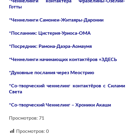
*Ченнелинги контактёра Фразелины-Озелии-
Готты
*Ченнелинги Самонеи-Житаяры-Даронии
*Посланник: Цистерия-Уриоса-ОМА
*Посредник: Рамона-Даэра-Аомаумя
*Ченнелинги начинающих контактёров
+
ЗДЕСЬ
*Духовные послания через Меострию
*Со-творческий ченнелинг контактёров с Силами
Света
*Со-творческий Ченнелинг – Хроники Акаши
Просмотров: 71
Просмотров:
0