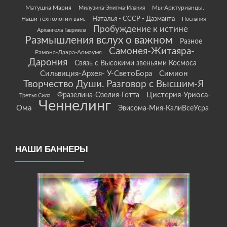
Матушка Мария
Мы-Арктурианцы.
Милузина-Энигма-Илания
Наши технологии вам.
Наталья - СССР - Даэманта
Послания
Пробуждение к истине
Архангела Гавриила
Размышления вслух о важном
Разное
Самонея-Житаяра-
Рамона-Даэра-Аомаумя
Дарония
Связь с Высокими звеньями Космоса
Сильвиция-Архея- У-СветоБора
Симион
Творчество Души. Разговор с Высшим-Я
Цистерия-Уриоса-
Фразелина-Озелия-Готта
Третья Сила
Ченнелинг
Ома
Эвисома-Мия-КалиВсеУсра
НАШИ БАННЕРЫ