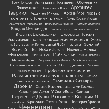
Грея-Понесея
Активации и Посвящения. Обучение на
Архангел
Тонком плане.
Антидемиург Кобра
Гавриил
Архив-Мои первые
Архангел Михаил
контакты с Тонким планом
Архив Хроник Акаши
Архитекторы Мироздания
ВераЛюдома-Анунция
Владыка Илларион
Владыка Мельхиседек
Владыки Тонкого плана извещают нам
Говорят
Внеземные Цивилизации для человечества
Арктурианцы
Жизнь
Единение Мироздания для Новой Земли
Злата
Золотой
на Земле в лучах Божественной Любви
Велисий — Бог Неба и Земли
Ивелина-Наджа-
Афоморзия
Майк Куинси
Исти-Танзиля
Мария Магдалина
Матушка Мария
Мы-Арктурианцы.
Милузина-Энигма-Илания
Наши технологии вам.
Наталья - СССР - Даэманта
Послания
Пробуждение к истине
Архангела Гавриила
Размышления вслух о важном
Разное
Самонея-Житаяра-
Рамона-Даэра-Аомаумя
Дарония
Связь с Высокими звеньями Космоса
Сильвиция-Архея- У-СветоБора
Симион
Творчество Души. Разговор с Высшим-Я
Цистерия-Уриоса-
Фразелина-Озелия-Готта
Третья Сила
Ченнелинг
Ома
Эвисома-Мия-КалиВсеУсра