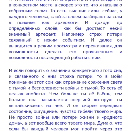
в конкретном месте, а скорее это то, что я называю
«образным сном». То есть, высшие силы, сейчас, у
каждого человека, слой за слоем разбирают завалы
в психике, как археологи. И доходя до
определённых слоёв, как бы достают некий
значимый артефакт. Например страх потери
связанный с неким событием. И далее он
выводится в режим просмотра и переживания, для
возможности сделать его проявленным и
возможности последующей работы с ним.
И если говорить о значении конкретного этого сна,
и связанного с ним страха потери, то в моём
понимании этот сон как отражение сражения света
с тьмой и бесполезности войны с тьмой. То есть её
нельзя «побить». Чем больше ты её бьёшь, тем
больше она насыщается энергией которую ты
выплёскиваешь на неё. И он скорее передавал
состояние, ощущение, чувство гибели твоего мира.
Не просто войны или потери жизни и «родного
дома», а вот вообще всего твоего мира. Думаю, что
если бы каждый человек мог пройти через это