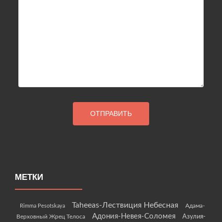
МЕТКИ
Taheeas-Лествиция Небесная
Rimma Pesotskaya
Адама-
Адония-Невея-Соломея
Азулия-
Верховный Жрец Телоса