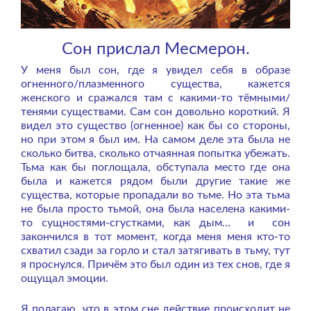
Сон прислал Месмерон.
У меня был сон, где я увидел себя в образе
огненного/плазменного существа, кажется
женского и сражался там с какими-то тёмными/
тенями существами. Сам сон довольно короткий. Я
видел это существо (огненное) как бы со стороны,
но при этом я был им. На самом деле эта была не
сколько битва, сколько отчаянная попытка убежать.
Тьма как бы поглощала, обступала место где она
была и кажется рядом были другие такие же
существа, которые пропадали во тьме. Но эта тьма
не была просто тьмой, она была населена какими-
то сущностями-сгустками, как дым… и сон
закончился в тот момент, когда меня меня кто-то
схватил сзади за горло и стал затягивать в тьму, тут
я проснулся. Причём это был один из тех снов, где я
ощущал эмоции.
Я полагаю, что в этом сне действие происходит не