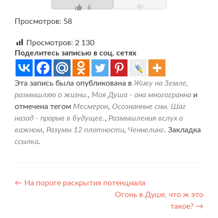
6
Просмотров: 58
Просмотров:
2 130
Поделитесь записью в соц. сетях
Эта запись была опубликована в
Живу на Земле,
размышляю о жизни.
,
Моя Душа - она многогранна
и
отмечена тегом
Месмерон
,
Осознанные сны. Шаг
назад - прорыв в будущее.
,
Размышления вслух о
важном
,
Разумы 12 плотности
,
Ченнелинг
. Закладка
ссылка
.
Навигация
←
На пороге раскрытия потенциала
Огонь в Душе, что ж это
по
такое?
→