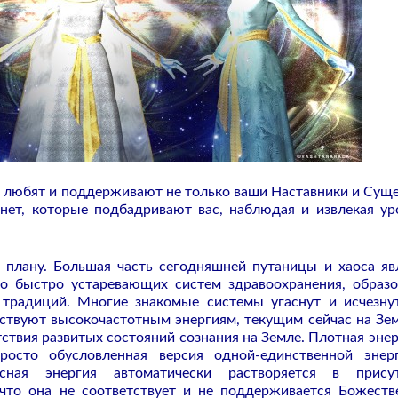
ас любят и поддерживают не только ваши Наставники и Суще
нет, которые подбадривают вас, наблюдая и извлекая ур
о плану. Большая часть сегодняшней путаницы и хаоса яв
о быстро устаревающих систем здравоохранения, образо
и традиций. Многие знакомые системы угаснут и исчезну
тствуют высокочастотным энергиям, текущим сейчас на Зе
ствия развитых состояний сознания на Земле. Плотная энер
росто обусловленная версия одной-единственной эне
нсная энергия автоматически растворяется в присут
 что она не соответствует и не поддерживается Божест