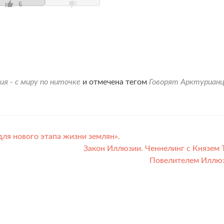
6
ия - с миру по ниточке
и отмечена тегом
Говорят Арктуриан
ля нового этапа жизни землян».
Закон Иллюзии. Ченнелинг с Князем 
Повелителем Иллю