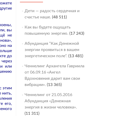
можете
другие
Дети — радость сердечная и
счастье наше.
(48 511)
роены,
Как вы будете ощущать
ли, вы
повышенную энергию.
(17 243)
ещё не
нова»,
Абунданция “Как Денежной
оно на
энергии проявиться в вашем
больше
кте до
энергетическом поле“.
(13 481)
 через
Ченнелинг Архангела Гавриила
ии или
ршению
от 06.09.16 «Ангел
Вдохновения дарит вам свои
вибрации».
(13 365)
с этим
 нить,
Ченнелинг от 21.05.2016
вления
Абунданция «Денежная
е его,
энергия в жизни человека».
яемого
(11 311)