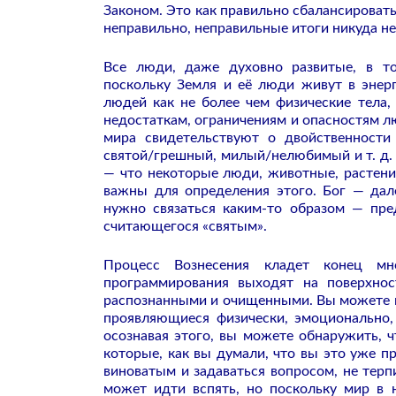
Законом. Это как правильно сбалансировать
неправильно, неправильные итоги никуда не
Все люди, даже духовно развитые, в т
поскольку Земля и её люди живут в энерг
людей как не более чем физические тела,
недостаткам, ограничениям и опасностям л
мира свидетельствуют о двойственности
святой/грешный, милый/нелюбимый и т. д. 
— что некоторые люди, животные, растения
важны для определения этого. Бог — дал
нужно связаться каким-то образом — пред
считающегося «святым».
Процесс Вознесения кладет конец мн
программирования выходят на поверхнос
распознанными и очищенными. Вы можете и
проявляющиеся физически, эмоционально,
осознавая этого, вы можете обнаружить, ч
которые, как вы думали, что вы это уже п
виноватым и задаваться вопросом, не терп
может идти вспять, но поскольку мир в 