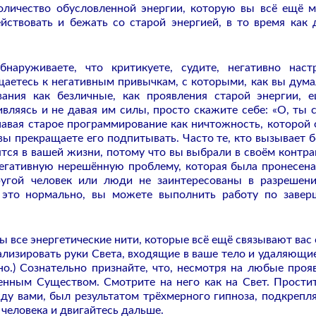
количество обусловленной энергии, которую вы всё ещё 
йствовать и бежать со старой энергией, в то время как 
наруживаете, что критикуете, судите, негативно наст
аетесь к негативным привычкам, с которыми, как вы дума
ания как безличные, как проявления старой энергии, 
вляясь и не давая им силы, просто скажите себе: «О, ты с
навая старое программирование как ничтожность, которой 
 вы прекращаете его подпитывать. Часто те, кто вызывает 
ятся в вашей жизни, потому что вы выбрали в своём контра
егативную нерешённую проблему, которая была пронесена
угой человек или люди не заинтересованы в разрешен
, это нормально, вы можете выполнить работу по заве
ы все энергетические нити, которые всё ещё связывают вас 
ализировать руки Света, входящие в ваше тело и удаляющие
ьно.) Сознательно признайте, что, несмотря на любые проя
енным Существом. Смотрите на него как на Свет. Простит
ду вами, был результатом трёхмерного гипноза, подкрепл
 человека и двигайтесь дальше.