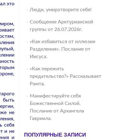
ал это
Люди, умиротворите себя!
Сообщение Арктурианской
миром,
группы от 26.07.2026г.
ривает
остям,
«Как избавиться от иллюзии
вления
лупый,
Разделения». Послание от
елении
Иисуса.
шность
оторым
«Как пережить
ороне,
предательство?» Рассказывает
Рамта.
арого
Манифестируйте себя
ы быть
Божественной Силой.
ергии,
Послание от Архангела
аже не
Гавриила.
ления,
ь себя
т и не
ПОПУЛЯРНЫЕ ЗАПИСИ
ения и