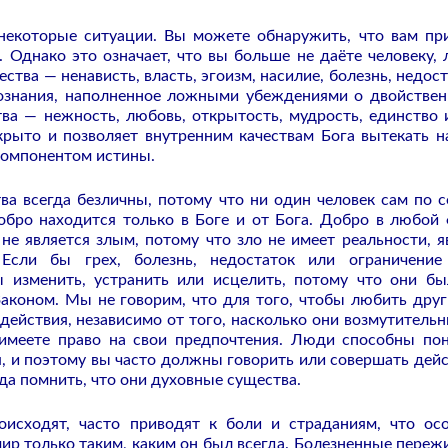
 некоторые ситуации. Вы можете обнаружить, что вам пр
 Однако это означает, что вы больше не даёте человеку,
ества — ненависть, власть, эгоизм, насилие, болезнь, недост
сознания, наполненное ложными убеждениями о двойствен
ва — нежность, любовь, открытость, мудрость, единство и 
крыто и позволяет внутренним качествам Бога вытекать н
компонентом истины.
а всегда безличны, потому что ни один человек сам по с
обро находится только в Боге и от Бога. Добро в любой
 не является злым, потому что зло не имеет реальности, я
Если бы грех, болезнь, недостаток или ограничени
ы изменить, устранить или исцелить, потому что они б
аконом. Мы не говорим, что для того, чтобы любить друг
ействия, независимо от того, насколько они возмутительн
имеете право на свои предпочтения. Люди способны по
я, и поэтому вы часто должны говорить или совершать дейс
гда помнить, что они духовные существа.
оисходят, часто приводят к боли и страданиям, что ос
мир только таким, каким он был всегда. Болезненные переж