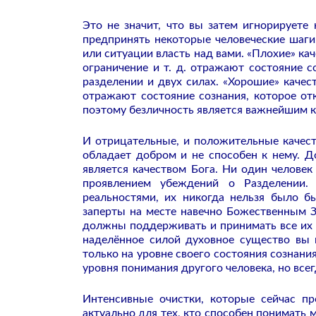
Это не значит, что вы затем игнорируете
предпринять некоторые человеческие шаги.
или ситуации власть над вами. «Плохие» кач
ограничение и т. д. отражают состояние 
разделении и двух силах. «Хорошие» качест
отражают состояние сознания, которое от
поэтому безличность является важнейшим 
И отрицательные, и положительные качеств
обладает добром и не способен к нему. Д
является качеством Бога. Ни один человек
проявлением убеждений о Разделении. 
реальностями, их никогда нельзя было б
заперты на месте навечно Божественным З
должны поддерживать и принимать все их д
наделённое силой духовное существо вы 
только на уровне своего состояния сознани
уровня понимания другого человека, но все
Интенсивные очистки, которые сейчас пр
актуально для тех, кто способен понимать 