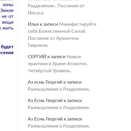
з зоны
Разделения». Послание от
 Земле
Иисуса.
 не от
и вещи
Илья
к записи
Манифестируйте
ы жить
себя Божественной Силой.
Послание от Архангела
Гавриила.
 будет
есения
СЕРГИЙ
к записи
Новые
практики в Храме Атлантис.
Четвёртый Уровень.
Аз есмь Георгий
к записи
Размышления о Разделении.
Аз Есмь Георгий
к записи
Размышления о Разделении.
Аз Есмь Георгий
к записи
Размышления о Разделении.