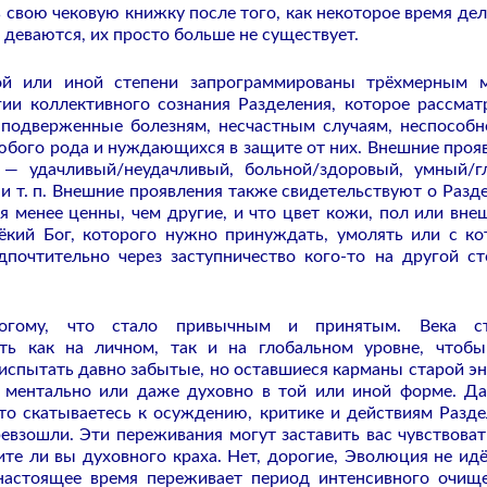
 свою чековую книжку после того, как некоторое время дел
 деваются, их просто больше не существует.
ой или иной степени запрограммированы трёхмерным 
ии коллективного сознания Разделения, которое рассмат
 подверженные болезням, несчастным случаям, неспособн
юбого рода и нуждающихся в защите от них. Внешние проя
 — удачливый/неудачливый, больной/здоровый, умный/г
и т. п. Внешние проявления также свидетельствуют о Разд
 менее ценны, чем другие, и что цвет кожи, пол или вне
ёкий Бог, которого нужно принуждать, умолять или с к
почтительно через заступничество кого-то на другой ст
огому, что стало привычным и принятым. Века ст
ть как на личном, так и на глобальном уровне, чтоб
спытать давно забытые, но оставшиеся карманы старой эн
 ментально или даже духовно в той или иной форме. Д
то скатываетесь к осуждению, критике и действиям Разде
ревзошли. Эти переживания могут заставить вас чувствоват
ите ли вы духовного краха. Нет, дорогие, Эволюция не идё
настоящее время переживает период интенсивного очищ