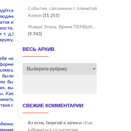
События, связанные с планетой
идётся
Алион
(11 251)
 людям
аток и
Живая Этика. Время ПЕРВЫХ…
ности,
т. д.)
(9 743)
аружу,
ВЕСЬ АРХИВ
ебе не
 форме
ВЕСЬ
вляясь
АРХИВ
е были
ыли бы
их, вы
ы. Как
нимать
твия с
СВЕЖИЕ КОММЕНТАРИИ
Аз есмь Георгий
к записи
«Как
обенно
ивания
избавиться от иллюзии