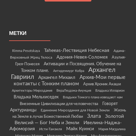
МЕТКИ
Taheeas-Лествиция Небесная
Rimma Pesotskaya
Адама-
Адония-Невея-Соломея
Азулия-
Верховный Жрец Телоса
Грея-Понесея
Активации и Посвящения. Обучение на
Архангел
Тонком плане.
Антидемиург Кобра
Гавриил
Архив-Мои первые
Архангел Михаил
контакты с Тонким планом
Архив Хроник Акаши
Архитекторы Мироздания
ВераЛюдома-Анунция
Владыка Илларион
Владыка Мельхиседек
Владыки Тонкого плана извещают нам
Говорят
Внеземные Цивилизации для человечества
Арктурианцы
Жизнь
Единение Мироздания для Новой Земли
Злата
Золотой
на Земле в лучах Божественной Любви
Велисий — Бог Неба и Земли
Ивелина-Наджа-
Афоморзия
Майк Куинси
Исти-Танзиля
Мария Магдалина
Матушка Мария
Мы-Арктурианцы.
Милузина-Энигма-Илания