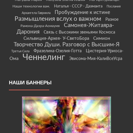
Наши технологии вам.
Наталья - СССР - Даэманта
Послания
Пробуждение к истине
Архангела Гавриила
Размышления вслух о важном
Разное
Самонея-Житаяра-
Рамона-Даэра-Аомаумя
Дарония
Связь с Высокими звеньями Космоса
Сильвиция-Архея- У-СветоБора
Симион
Творчество Души. Разговор с Высшим-Я
Цистерия-Уриоса-
Фразелина-Озелия-Готта
Третья Сила
Ченнелинг
Ома
Эвисома-Мия-КалиВсеУсра
НАШИ БАННЕРЫ