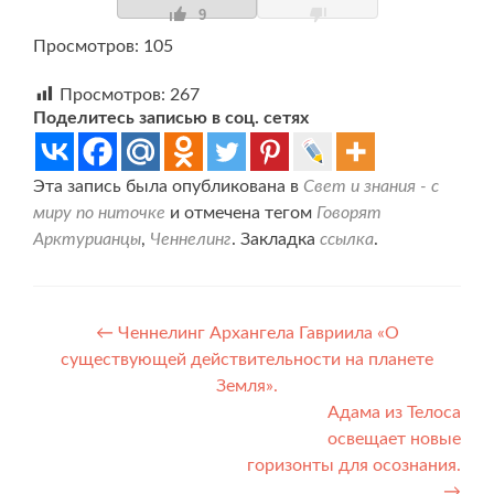
9
Просмотров: 105
Просмотров:
267
Поделитесь записью в соц. сетях
Эта запись была опубликована в
Свет и знания - с
миру по ниточке
и отмечена тегом
Говорят
Арктурианцы
,
Ченнелинг
. Закладка
ссылка
.
Навигация
←
Ченнелинг Архангела Гавриила «О
существующей действительности на планете
по
Земля».
записям
Адама из Телоса
освещает новые
горизонты для осознания.
→