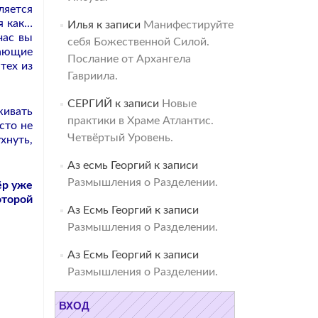
ляется
я как…
Илья
к записи
Манифестируйте
час вы
себя Божественной Силой.
пающие
Послание от Архангела
тех из
Гавриила.
СЕРГИЙ
к записи
Новые
живать
практики в Храме Атлантис.
сто не
Четвёртый Уровень.
хнуть,
Аз есмь Георгий
к записи
Размышления о Разделении.
ёр уже
оторой
Аз Есмь Георгий
к записи
Размышления о Разделении.
Аз Есмь Георгий
к записи
Размышления о Разделении.
ВХОД