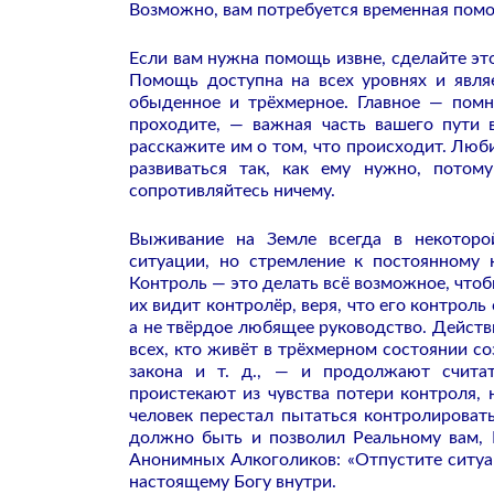
Возможно, вам потребуется временная помо
Если вам нужна помощь извне, сделайте это
Помощь доступна на всех уровнях и явля
обыденное и трёхмерное. Главное — помни
проходите, — важная часть вашего пути 
расскажите им о том, что происходит. Любит
развиваться так, как ему нужно, пото
сопротивляйтесь ничему.
Выживание на Земле всегда в некоторой
ситуации, но стремление к постоянному 
Контроль — это делать всё возможное, чтоб
их видит контролёр, веря, что его контроль
а не твёрдое любящее руководство. Действ
всех, кто живёт в трёхмерном состоянии со
закона и т. д., — и продолжают счит
проистекают из чувства потери контроля, 
человек перестал пытаться контролировать
должно быть и позволил Реальному вам, Б
Анонимных Алкоголиков: «Отпустите ситуац
настоящему Богу внутри.