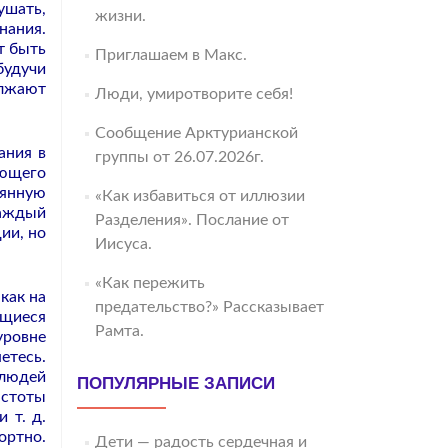
ушать,
жизни.
нания.
т быть
Приглашаем в Макс.
будучи
олжают
Люди, умиротворите себя!
Сообщение Арктурианской
ания в
группы от 26.07.2026г.
яющего
оянную
«Как избавиться от иллюзии
каждый
Разделения». Послание от
ии, но
Иисуса.
«Как пережить
как на
предательство?» Рассказывает
ющиеся
Рамта.
уровне
етесь.
 людей
ПОПУЛЯРНЫЕ ЗАПИСИ
астоты
 т. д.
ортно.
Дети — радость сердечная и