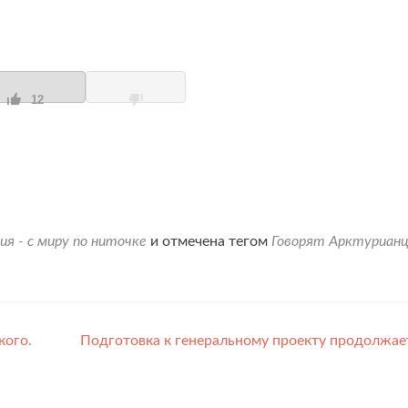
12
ия - с миру по ниточке
и отмечена тегом
Говорят Арктуриан
кого.
Подготовка к генеральному проекту продолжае