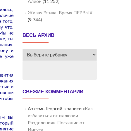
Алион
(11 252)
илось,
Живая Этика. Время ПЕРВЫХ…
аличие
(9 744)
 того,
у что,
Мы не
ВЕСЬ АРХИВ
же, ты
нания.
рону и
ВЕСЬ
ые уже
АРХИВ
звития
ржания
стые и
СВЕЖИЕ КОММЕНТАРИИ
ховном
 чтобы
Аз есмь Георгий
к записи
«Как
избавиться от иллюзии
рым вы
Разделения». Послание от
торый
инятие
Иисуса.