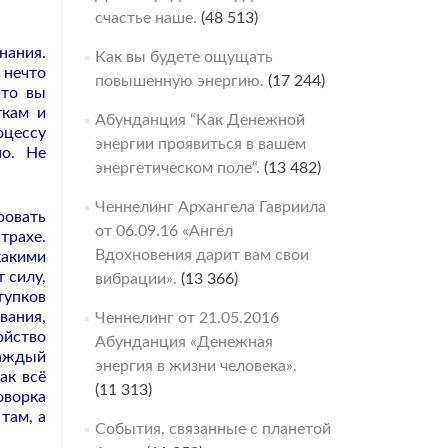
счастье наше.
(48 513)
нания.
Как вы будете ощущать
 нечто
повышенную энергию.
(17 244)
что вы
ткам и
Абунданция “Как Денежной
оцессу
энергии проявиться в вашем
но. Не
энергетическом поле“.
(13 482)
Ченнелинг Архангела Гавриила
ровать
от 06.09.16 «Ангел
трахе.
Вдохновения дарит вам свои
какими
 силу,
вибрации».
(13 366)
тупков
вания,
Ченнелинг от 21.05.2016
ойство
Абунданция «Денежная
каждый
энергия в жизни человека».
ак всё
(11 313)
оворка
там, а
События, связанные с планетой