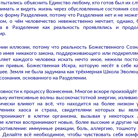
 пытались объяснить Единство любому, кто готов был их сл
имать и видеть жизнь через обусловленные состояния соз
бо форму Разделения, потому что Разделения нет и не може
ом, о чём человечество невежественно мечтает, однако, 
ра в Разделение как реальность проявлялись и прод
ир.
нии иллюзии, потому что реальность Божественного Созн
 не имея никакого закона, поддерживающего или подкрепл
вляет каждого человека искать нечто иное, нежели пост
 он привык. Божественная Искра, которую несёт в себе 
льшее. Земля не была задумана как трёхмерная Школа Эволюц
сознания, основанного на Разделении.
овности к процессу Вознесения. Многое вскоре произойдёт 
ольку интенсивные волны высокочастотной энергии, излива
ически влияют на всё, что находится на более низком 
лениях хаоса и страха, свидетелями которых вы явля
проникают в клетки организма, вызывая у некоторых
е клетки воспринимают новые, более высокие и другие ч
отивление: иммунные реакции, боль, аллергию, тошноту и
. Делайте всё необходимое, чтобы чувствовать себя комф