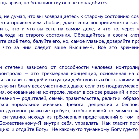
щь врача, но большинству она не понадобится.
, не думая, что вы возвращаетесь к старому состоянию соз
ется проявлением Любви, даже если воспринимается как
ть, кто и что вы есть на самом деле, и что то, через 
выхода из старого состояния. Обращайтесь к своим кле
е своё тело, балуйте его, но, самое главное, доверяйте пр
му что за ним следит ваше Высшее-Я. Всё это времен
 степени зависело от способности человека контроли
контролю — это трёхмерная концепция, основанная на с
ы заставить людей и ситуации действовать и быть такими, 
 служит благу всех участников, даже если это подразумевает
ия, основанные на контроле, лежат в основе решений и пос
знания — родителей, семей, правительства, религии, образо
аться нормальной жизнью.
Тревога, депрессия и беспок
но духовное развитие требует, чтобы в какой-то момент 
 ситуацию, исходя из трёхмерных представлений о том, к
ожественному-Я внутри себя, управлять. Как гласит пог
ию и отдайте Богу». Не какому-то туманному Богу где-то 