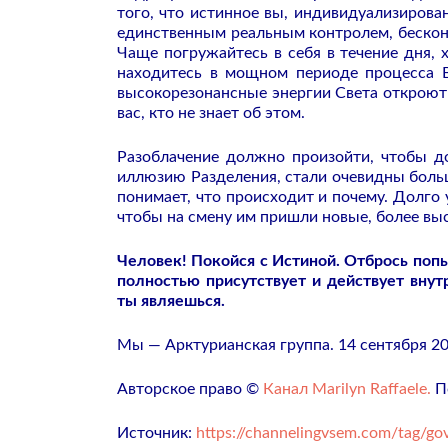
того, что истинное вы, индивидуализирова
единственным реальным контролем, беск
Чаще погружайтесь в себя в течение дня, 
находитесь в мощном периоде процесса В
высокорезонансные энергии Света откроют 
вас, кто не знает об этом.
Разоблачение должно произойти, чтобы д
иллюзию Разделения, стали очевидны больш
понимает, что происходит и почему. Долго
чтобы на смену им пришли новые, более выс
Человек! Покойся с Истиной. Отбрось поп
полностью присутствует и действует внутр
ты являешься.
Мы — Арктурианская группа. 14 сентября 20
Авторское право ©
Канал Marilyn Raffaele.
По
Источник:
https://channelingvsem.com/tag/gov