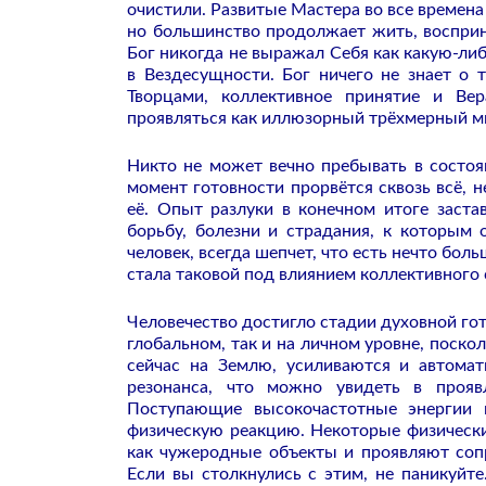
очистили.
Развитые Мастера во все времена
но большинство продолжает жить, восприн
Бог никогда не выражал Себя как какую-ли
в Вездесущности. Бог ничего не знает о т
Творцами, коллективное принятие и Ве
проявляться как иллюзорный трёхмерный м
Никто не может вечно пребывать в состоя
момент готовности прорвётся сквозь всё,
её. Опыт разлуки в конечном итоге заста
борьбу, болезни и страдания, к которым
человек, всегда шепчет, что есть нечто бо
стала таковой под влиянием коллективного 
Человечество достигло стадии духовной гот
глобальном, так и на личном уровне, поск
сейчас на Землю, усиливаются и автомат
резонанса, что можно увидеть в прояв
Поступающие высокочастотные энергии 
физическую реакцию. Некоторые физически
как чужеродные объекты и проявляют сопр
Если вы столкнулись с этим, не паникуйте