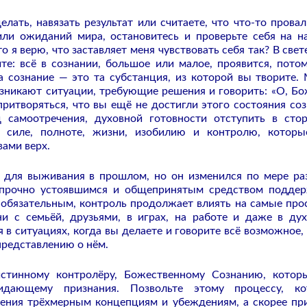
лать, навязать результат или считаете, что что-то провал
ли ожиданий мира, остановитесь и проверьте себя на н
о я верю, что заставляет меня чувствовать себя так? В свете
те: всё в сознании, большое или малое, проявится, потом
а сознание — это та субстанция, из которой вы творите.
озникают ситуации, требующие решения и говорить: «О, Бо
притворяться, что вы ещё не достигли этого состояния соз
 самоотречения, духовной готовности отступить в сто
у, силе, полноте, жизни, изобилию и контролю, котор
вами верх.
 для выживания в прошлом, но он изменился по мере ра
я прочно устоявшимся и общепринятым средством подде
 обязательным, контроль продолжает влиять на самые про
 с семьёй, друзьями, в играх, на работе и даже в ду
 в ситуациях, когда вы делаете и говорите всё возможное,
представлению о нём.
истинному контролёру, Божественному Сознанию, кото
жидающему признания. Позвольте этому процессу, ко
нения трёхмерным концепциям и убеждениям, а скорее пр