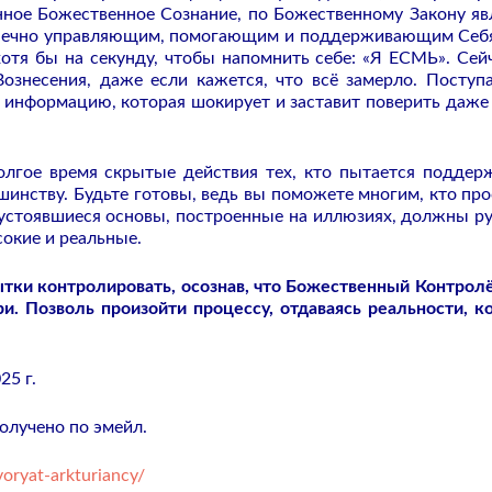
нное Божественное Сознание, по Божественному Закону яв
онечно управляющим, помогающим и поддерживающим Себ
хотя бы на секунду, чтобы напомнить себе: «Я ЕСМЬ». Сей
ознесения, даже если кажется, что всё замерло. Посту
информацию, которая шокирует и заставит поверить даже 
олгое время скрытые действия тех, кто пытается поддер
инству. Будьте готовы, ведь вы поможете многим, кто про
 устоявшиеся основы, построенные на иллюзиях, должны ру
окие и реальные.
ытки контролировать, осознав, что Божественный Контрол
и. Позволь произойти процессу, отдаваясь реальности, к
25 г.
лучено по эмейл.
oryat-arkturiancy/