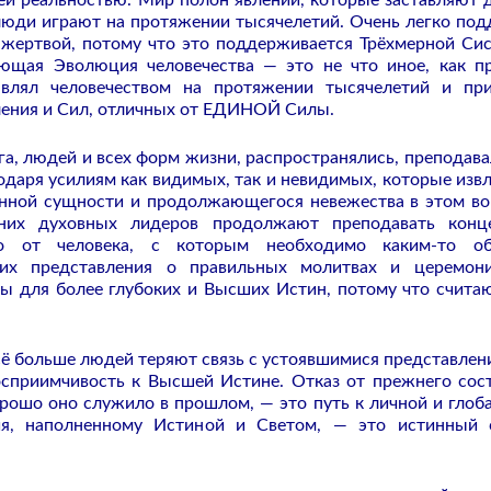
ей реальностью. Мир полон явлений, которые заставляют 
 люди играют на протяжении тысячелетий. Очень легко под
 жертвой, потому что это поддерживается Трёхмерной Си
ующая Эволюция человечества — это не что иное, как п
авлял человечеством на протяжении тысячелетий и пр
ления и Сил, отличных от ЕДИНОЙ Силы.
га, людей и всех форм жизни, распространялись, преподава
даря усилиям как видимых, так и невидимых, которые изв
инной сущности и продолжающегося невежества в этом во
них духовных лидеров продолжают преподавать конце
го от человека, с которым необходимо каким-то об
 их представления о правильных молитвах и церемон
ы для более глубоких и Высших Истин, потому что считаю
всё больше людей теряют связь с устоявшимися представлен
восприимчивость к Высшей Истине. Отказ от прежнего сос
хорошо оно служило в прошлом, — это путь к личной и глоб
ия, наполненному Истиной и Светом, — это истинный