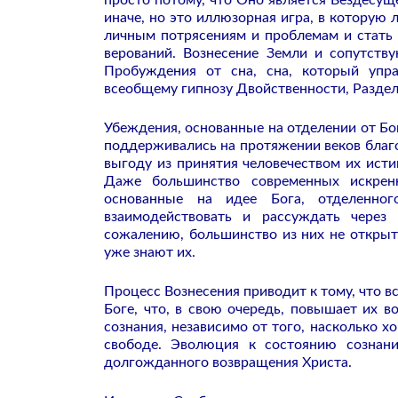
просто потому, что Оно является Вездесущ
иначе, но это иллюзорная игра, в которую
личным потрясениям и проблемам и стать
верований. Вознесение Земли и сопутств
Пробуждения от сна, сна, который упр
всеобщему гипнозу Двойственности, Разде
Убеждения, основанные на отделении от Бо
поддерживались на протяжении веков благо
выгоду из принятия человечеством их ист
Даже большинство современных искрен
основанные на идее Бога, отделенно
взаимодействовать и рассуждать через
сожалению, большинство из них не открыт
уже знают их.
Процесс Вознесения приводит к тому, что 
Боге, что, в свою очередь, повышает их 
сознания, независимо от того, насколько 
свободе. Эволюция к состоянию сознан
долгожданного возвращения Христа.