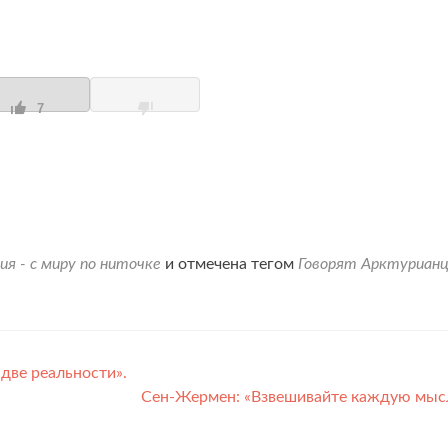
7
ия - с миру по ниточке
и отмечена тегом
Говорят Арктуриан
две реальности».
Сен-Жермен: «Взвешивайте каждую мыс