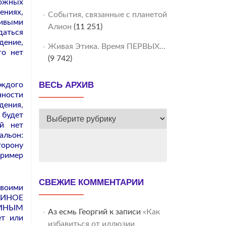
ложных
ениях,
События, связанные с планетой
сивыми
Алион
(11 251)
даться
дение,
Живая Этика. Время ПЕРВЫХ…
го нет
(9 742)
ВЕСЬ АРХИВ
аждого
нности
дения,
ВЕСЬ
 будет
й нет
АРХИВ
альон:
торону
пример
СВЕЖИЕ КОММЕНТАРИИ
воими
ДИНОЕ
ЕДИНЫМ
Аз есмь Георгий
к записи
«Как
ет или
избавиться от иллюзии