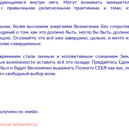
ающимися внутри него. Могут возникать замешатель
 с привычными религиозными практиками и теми, к
выми, более высокими энергиями Вознесения. Без сопроти
дений о том, как это должно быть, могло бы быть, должн
шло. Осознайте, что всё уже завершено, цельно, и ничто из
более совершенным.
временем стали личным и коллективным сознанием Зем
ые возможности оставить всё это позади. Предайтесь Един
а был и будет бесконечно выражать Полноту СЕБЯ как вас, е
это свободный выбор воли.
лучено по эмейл.
oryat-arkturiancy/