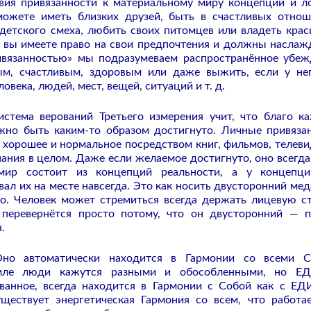
твия привязанности к материальному миру концепций и 
можете иметь близких друзей, быть в счастливых отнош
детского смеха, любить своих питомцев или владеть кра
, вы имеете право на свои предпочтения и должны наслаж
ивязанностью» мы подразумеваем распространённое убеж
ым, счастливым, здоровым или даже выжить, если у не
века, людей, мест, вещей, ситуаций и т. д.
истема верований Третьего измерения учит, что благо к
лжно быть каким-то образом достигнуто. Личные привяза
хорошее и нормальное посредством книг, фильмов, телеви
нания в целом. Даже если желаемое достигнуто, оно всегда
мир состоит из концепций реальности, а у концепци
ал их на месте навсегда. Это как носить двусторонний мед
о. Человек может стремиться всегда держать лицевую с
 перевернётся просто потому, что он двусторонний — 
.
но автоматически находится в Гармонии со всеми С
емле люди кажутся разными и обособленными, но Е
ованное, всегда находится в Гармонии с Собой как с 
ествует энергетическая Гармония со всем, что работа