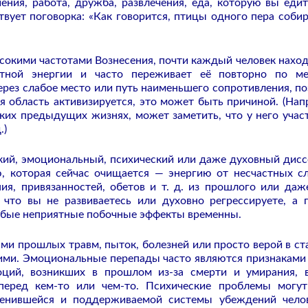
ния, работа, дружба, развлечения, еда, которую вы едит
вует поговорка: «Как говорится, птицы одного пера соби
ысокими частотами Вознесения, почти каждый человек наход
тной энергии и часто переживает её повторно по м
рез слабое место или путь наименьшего сопротивления, по
я область активизируется, это может быть причиной. (Нап
ьких предыдущих жизнях, может заметить, что у него учас
.)
кий, эмоциональный, психический или даже духовный дисс
ю, которая сейчас очищается — энергию от несчастных сл
ия, привязанностей, обетов и т. д. из прошлого или даж
 что вы не развиваетесь или духовно регрессируете, а 
любые неприятные побочные эффекты временны.
ми прошлых травм, пыток, болезней или просто верой в ст
ними. Эмоциональные перепады часто являются признаками
ций, возникших в прошлом из-за смерти и умирания, 
 перед кем-то или чем-то. Психические проблемы могу
оренившейся и поддерживаемой системы убеждений чело