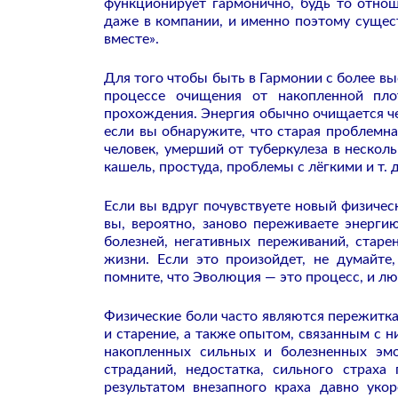
функционирует гармонично, будь то отноше
даже в компании, и именно поэтому сущест
вместе».
Для того чтобы быть в Гармонии с более в
процессе очищения от накопленной пло
прохождения. Энергия обычно очищается че
если вы обнаружите, что старая проблемна
человек, умерший от туберкулеза в нескол
кашель, простуда, проблемы с лёгкими и т. д
Если вы вдруг почувствуете новый физичес
вы, вероятно, заново переживаете энерги
болезней, негативных переживаний, старен
жизни. Если это произойдет, не думайте,
помните, что Эволюция — это процесс, и 
Физические боли часто являются пережитка
и старение, а также опытом, связанным с 
накопленных сильных и болезненных эмо
страданий, недостатка, сильного страха
результатом внезапного краха давно ук