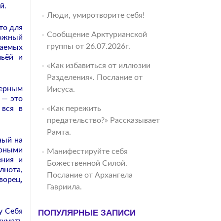
й.
Люди, умиротворите себя!
то для
Сообщение Арктурианской
ложный
группы от 26.07.2026г.
ваемых
мьёй и
«Как избавиться от иллюзии
Разделения». Послание от
мерным
Иисуса.
 — это
 вся в
«Как пережить
предательство?» Рассказывает
Рамта.
ный на
ерными
Манифестируйте себя
ения и
Божественной Силой.
лнота,
Послание от Архангела
ворец,
Гавриила.
у Себя
ПОПУЛЯРНЫЕ ЗАПИСИ