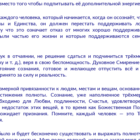
 вместо того чтобы подпитывать её дополнительной энергие
аждого человека, который начинается, когда он осознаёт, ч
ины и Единства, он должен перестать поддерживать 
му что это означает отказ от многих хорошо поддержи
были частью его жизни и которые поддерживаются се
ук в отчаянии, не решение сдаться и подчиниться трёх
ку и т. д.), веря в свою беспомощность. Духовное Смирение
тояние сознания, готовое и желающее отпустить всё и
инято за силу и реальность.
езмерной привязанности к людям, местам и вещам, основан
стижения полноты. Сознание, уже наполненное трёхм
бходимо для Любви, подлинности, Счастья, удовлетвор
 недостаток этих вещей, в то время как Божественная По
ожидает признания. Помните, каждый человек — это Т
я.
 было и будет бесконечно существовать и выражать полнот