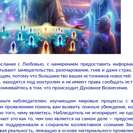
ослания с Любовью, с намерением предоставить информ
тывают замешательство, разочарование, гнев и даже страх.
щем, потому что большинство ваших источников новостей:
2. находятся под контролем и не имеют права сообщать ис
омневайтесь в том, что происходит Духовное Вознесение.
таньте наблюдателем, изучающим мировые процессы с 
им проявлениям помочь вам выявить ложные убеждения, к
о того, чему являетесь. Наблюдатель не игнорирует, не од
знает это как то, чем оно является на самом деле — предсм
е поддерживали и сохраняли коллективное сознание Зе
вая реальность, лежащую в основе материального проявлен