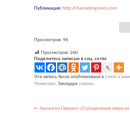
Публикация:
http://channelingvsem.com
Просмотров: 96
Просмотров:
260
Поделитесь записью в соц. сетях
Эта запись была опубликована в
Свет и знан
Ченнелинг
. Закладка
ссылка
.
Навигация
←
Архангел Гавриил «О разделении мира на 
по
записям