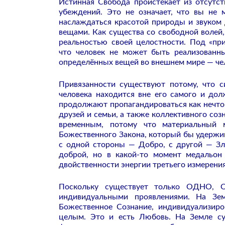
Истинная Свобода проистекает из отсутс
убеждений. Это не означает, что вы не 
наслаждаться красотой природы и звуком 
вещами. Как существа со свободной волей
реальностью своей целостности. Под «пр
что человек не может быть реализованн
определённых вещей во внешнем мире — чело
Привязанности существуют потому, что с
человека находится вне его самого и до
продолжают пропагандироваться как нечто 
друзей и семьи, а также коллективного соз
временным, потому что материальный 
Божественного Закона, который бы удержив
с одной стороны — Добро, с другой — Зл
доброй, но в какой-то момент медальон
двойственности энергии третьего измерения
Поскольку существует только ОДНО, О
индивидуальными проявлениями. На З
Божественное Сознание, индивидуализир
целым. Это и есть Любовь. На Земле сущ