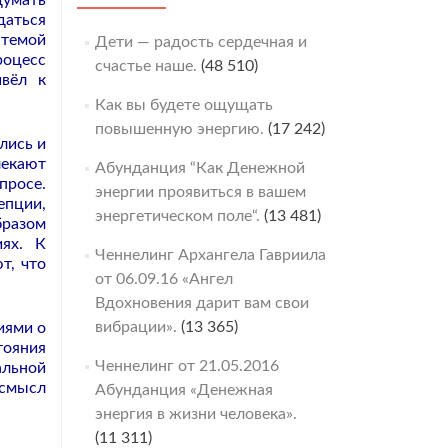
думать
даться
стемой
Дети — радость сердечная и
роцесс
счастье наше.
(48 510)
ивёл к
Как вы будете ощущать
повышенную энергию.
(17 242)
лись и
лекают
Абунданция “Как Денежной
просе.
энергии проявиться в вашем
пции,
энергетическом поле“.
(13 481)
разом
иях. К
Ченнелинг Архангела Гавриила
т, что
от 06.09.16 «Ангел
Вдохновения дарит вам свои
вибрации».
(13 365)
иями о
тояния
Ченнелинг от 21.05.2016
альной
 смысл
Абунданция «Денежная
энергия в жизни человека».
(11 311)