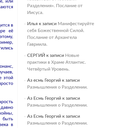
е, или
Разделения». Послание от
раются
Иисуса.
Илья
к записи
Манифестируйте
ится в
себя Божественной Силой.
ере её
этому,
Послание от Архангела
ример,
Гавриила.
тились
СЕРГИЙ
к записи
Новые
практики в Храме Атлантис.
онанс,
Четвёртый Уровень.
учаев,
е этой
Аз есмь Георгий
к записи
просто
Размышления о Разделении.
Аз Есмь Георгий
к записи
арость
Размышления о Разделении.
 давно
войны,
Аз Есмь Георгий
к записи
т быть
Размышления о Разделении.
века в