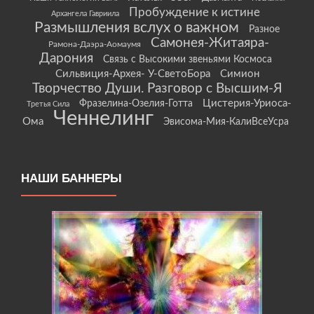
Пробуждение к истине
Архангела Гавриила
Размышления вслух о важном
Разное
Самонея-Житаяра-
Рамона-Даэра-Аомаумя
Дарония
Связь с Высокими звеньями Космоса
Сильвиция-Архея- У-СветоБора
Симион
Творчество Души. Разговор с Высшим-Я
Цистерия-Уриоса-
Фразелина-Озелия-Готта
Третья Сила
Ченнелинг
Ома
Эвисома-Мия-КалиВсеУсра
НАШИ БАННЕРЫ