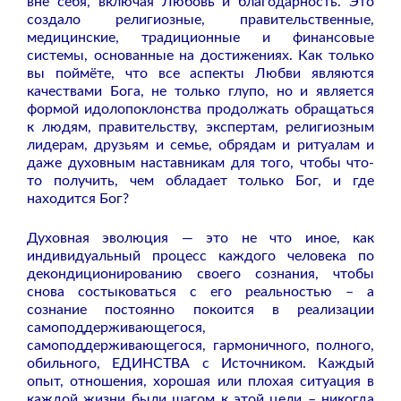
вне себя, включая Любовь и благодарность. Это
создало религиозные, правительственные,
медицинские, традиционные и финансовые
системы, основанные на достижениях. Как только
вы поймёте, что все аспекты Любви являются
качествами Бога, не только глупо, но и является
формой идолопоклонства продолжать обращаться
к людям, правительству, экспертам, религиозным
лидерам, друзьям и семье, обрядам и ритуалам и
даже духовным наставникам для того, чтобы что-
то получить, чем обладает только Бог, и где
находится Бог?
Духовная эволюция — это не что иное, как
индивидуальный процесс каждого человека по
декондиционированию своего сознания, чтобы
снова состыковаться с его реальностью – а
сознание постоянно покоится в реализации
самоподдерживающегося,
самоподдерживающегося, гармоничного, полного,
обильного, ЕДИНСТВА с Источником. Каждый
опыт, отношения, хорошая или плохая ситуация в
каждой жизни были шагом к этой цели – никогда