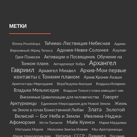
МЕТКИ
Taheeas-Лествиция Небесная
Rimma Pesotskaya
Адама-
Адония-Невея-Соломея
Азулия-
Верховный Жрец Телоса
Грея-Понесея
Активации и Посвящения. Обучение на
Архангел
Тонком плане.
Антидемиург Кобра
Гавриил
Архив-Мои первые
Архангел Михаил
контакты с Тонким планом
Архив Хроник Акаши
Архитекторы Мироздания
ВераЛюдома-Анунция
Владыка Илларион
Владыка Мельхиседек
Владыки Тонкого плана извещают нам
Говорят
Внеземные Цивилизации для человечества
Арктурианцы
Жизнь
Единение Мироздания для Новой Земли
Злата
Золотой
на Земле в лучах Божественной Любви
Велисий — Бог Неба и Земли
Ивелина-Наджа-
Афоморзия
Майк Куинси
Исти-Танзиля
Мария Магдалина
Матушка Мария
Мы-Арктурианцы.
Милузина-Энигма-Илания
Наши технологии вам.
Наталья - СССР - Даэманта
Послания