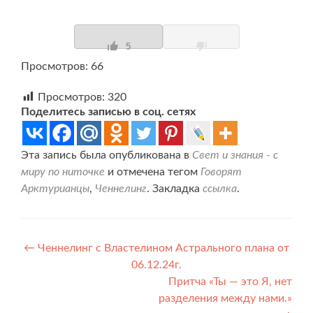
5
Просмотров: 66
Просмотров:
320
Поделитесь записью в соц. сетях
Эта запись была опубликована в
Свет и знания - с
миру по ниточке
и отмечена тегом
Говорят
Арктурианцы
,
Ченнелинг
. Закладка
ссылка
.
Навигация
←
Ченнелинг с Властелином Астрального плана от
06.12.24г.
по
Притча «Ты — это Я, нет
записям
разделения между нами.»