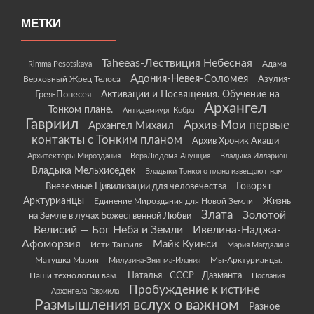
МЕТКИ
Taheeas-Лествиция Небесная
Rimma Pesotskaya
Адама-
Адония-Невея-Соломея
Азулия-
Верховный Жрец Телоса
Грея-Понесея
Активации и Посвящения. Обучение на
Архангел
Тонком плане.
Антидемиург Кобра
Гавриил
Архив-Мои первые
Архангел Михаил
контакты с Тонким планом
Архив Хроник Акаши
Архитекторы Мироздания
ВераЛюдома-Анунция
Владыка Илларион
Владыка Мельхиседек
Владыки Тонкого плана извещают нам
Говорят
Внеземные Цивилизации для человечества
Арктурианцы
Жизнь
Единение Мироздания для Новой Земли
Злата
Золотой
на Земле в лучах Божественной Любви
Велисий — Бог Неба и Земли
Ивелина-Наджа-
Афоморзия
Майк Куинси
Исти-Танзиля
Мария Магдалина
Матушка Мария
Мы-Арктурианцы.
Милузина-Энигма-Илания
Наши технологии вам.
Наталья - СССР - Даэманта
Послания
Пробуждение к истине
Архангела Гавриила
Размышления вслух о важном
Разное