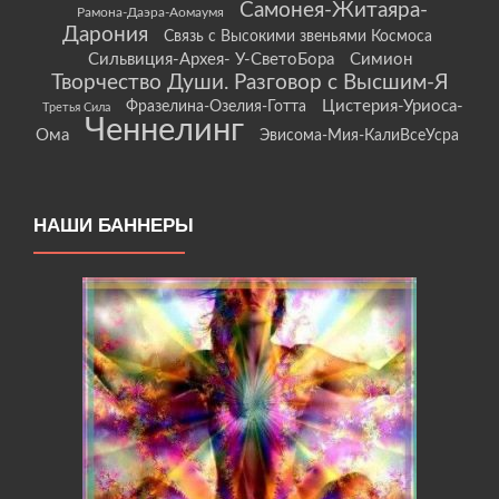
Самонея-Житаяра-
Рамона-Даэра-Аомаумя
Дарония
Связь с Высокими звеньями Космоса
Сильвиция-Архея- У-СветоБора
Симион
Творчество Души. Разговор с Высшим-Я
Цистерия-Уриоса-
Фразелина-Озелия-Готта
Третья Сила
Ченнелинг
Ома
Эвисома-Мия-КалиВсеУсра
НАШИ БАННЕРЫ