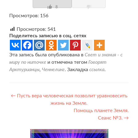
8
Просмотров: 156
Просмотров:
541
Поделитесь записью в соц. сетях
Эта запись была опубликована в
Свет и знания - с
миру по ниточке
и отмечена тегом
Говорят
Арктурианцы
,
Ченнелинг
. Закладка
ссылка
.
Навигация
←
Пусть вера человеческая позволит уравновесить
жизнь на Земле.
по
Помощь планете Земля.
записям
Сеанс №3.
→