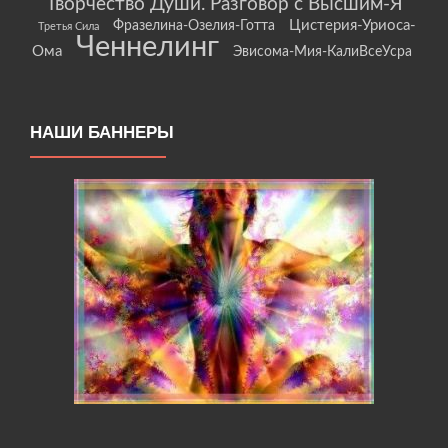
Творчество Души. Разговор с Высшим-Я
Цистерия-Уриоса-
Фразелина-Озелия-Готта
Третья Сила
Ченнелинг
Ома
Эвисома-Мия-КалиВсеУсра
НАШИ БАННЕРЫ