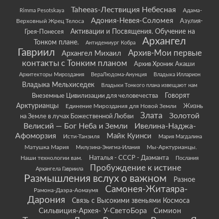
Taheeas-Лествиция Небесная
Rimma Pesotskaya
Адама-
Адония-Невея-Соломея
Азулия-
Верховный Жрец Телоса
Грея-Понесея
Активации и Посвящения. Обучение на
Архангел
Тонком плане.
Антидемиург Кобра
Гавриил
Архив-Мои первые
Архангел Михаил
контакты с Тонким планом
Архив Хроник Акаши
Архитекторы Мироздания
ВераЛюдома-Анунция
Владыка Илларион
Владыка Мельхиседек
Владыки Тонкого плана извещают нам
Говорят
Внеземные Цивилизации для человечества
Арктурианцы
Жизнь
Единение Мироздания для Новой Земли
Злата
Золотой
на Земле в лучах Божественной Любви
Велисий — Бог Неба и Земли
Ивелина-Наджа-
Афоморзия
Майк Куинси
Исти-Танзиля
Мария Магдалина
Матушка Мария
Мы-Арктурианцы.
Милузина-Энигма-Илания
Наши технологии вам.
Наталья - СССР - Даэманта
Послания
Пробуждение к истине
Архангела Гавриила
Размышления вслух о важном
Разное
Самонея-Житаяра-
Рамона-Даэра-Аомаумя
Дарония
Связь с Высокими звеньями Космоса
Сильвиция-Архея- У-СветоБора
Симион