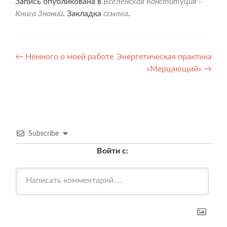
Запись опубликована в
Вселенская Конституция -
Книга Знаний
. Закладка
ссылка
.
Навигация
←
Немного о моей работе
Энергетическая практика
«Мерцающий»
→
по
записям
Subscribe
Войти с: