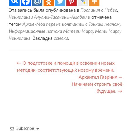
Эта запись была опубликована в
Послания с Небес
,
Ченнелинги Ачуллы-Тасачены-Амадеи
и отмечена
тегом
Архив-Мои первые контакты с Тонким планом
,
Информационные потоки Матери Мира
,
Мать Мира
,
Ченнелинг
. Закладка
ссылка
.
Навигация
←
О подготовке и помощи в освоении новых
методик, соответствующих новому времени.
по
Архангел Гавриил —
записям
Начинаем строить своё
будущее.
→
Subscribe