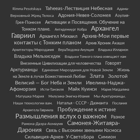
Taheeas-Лествиция Небесная
Rimma Pesotskaya
Адама-
Адония-Невея-Соломея
Азулия-
Верховный Жрец Телоса
Грея-Понесея
Активации и Посвящения. Обучение на
Архангел
Тонком плане.
Антидемиург Кобра
Гавриил
Архив-Мои первые
Архангел Михаил
контакты с Тонким планом
Архив Хроник Акаши
Архитекторы Мироздания
ВераЛюдома-Анунция
Владыка Илларион
Владыка Мельхиседек
Владыки Тонкого плана извещают нам
Говорят
Внеземные Цивилизации для человечества
Арктурианцы
Жизнь
Единение Мироздания для Новой Земли
Злата
Золотой
на Земле в лучах Божественной Любви
Велисий — Бог Неба и Земли
Ивелина-Наджа-
Афоморзия
Майк Куинси
Исти-Танзиля
Мария Магдалина
Матушка Мария
Мы-Арктурианцы.
Милузина-Энигма-Илания
Наши технологии вам.
Наталья - СССР - Даэманта
Послания
Пробуждение к истине
Архангела Гавриила
Размышления вслух о важном
Разное
Самонея-Житаяра-
Рамона-Даэра-Аомаумя
Дарония
Связь с Высокими звеньями Космоса
Сильвиция-Архея- У-СветоБора
Симион