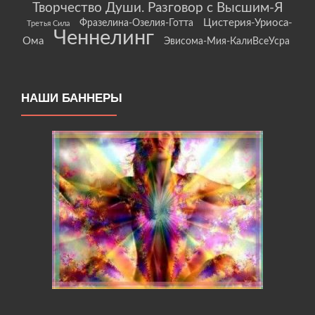
Творчество Души. Разговор с Высшим-Я
Цистерия-Уриоса-
Фразелина-Озелия-Готта
Третья Сила
Ченнелинг
Ома
Эвисома-Мия-КалиВсеУсра
НАШИ БАННЕРЫ