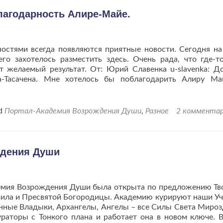
всех
так,
агодарность Алире-Майе.
как
любит
меня
ностями всегда появляются приятные новости. Сегодня на
Создатель?
го захотелось разместить здесь. Очень рада, что где-т
 желаемый результат. От: Юрий Славенка u-slavenka: Д
ла-Тасачена. Мне хотелось бы поблагодарить Алиру М
ed
Портал-Академия Возрождения Души
,
Разное
2 коммента
ь
ждения Души
Возрождения Души была открыта по предложению Тво
иила и Пресвятой Богородицы. Академию курируют наши Уч
нные Владыки, Архангелы, Ангелы – все Силы Света Мироз
раторы с Тонкого плана и работает она в новом ключе. 