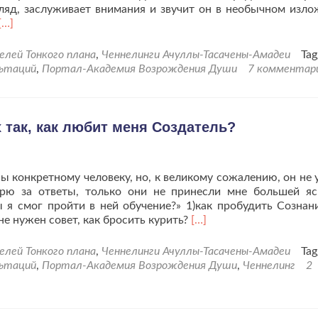
згляд, заслуживает внимания и звучит он в необычном изло
Читать
[…]
больше
проАрхангел
лей Тонкого плана
,
Ченнелинги Ачуллы-Тасачены-Амадеи
Tag
Гавриил
льтаций
,
Портал-Академия Возрождения Души
7 комментар
«Душа
младая
заблудилась…»
х так, как любит меня Создатель?
 конкретному человеку, но, к великому сожалению, он не 
рю за ответы, только они не принесли мне большей яс
 я смог пройти в ней обучение?» 1)как пробудить Сознан
Читать
не нужен совет, как бросить курить?
[…]
больше
проКак
лей Тонкого плана
,
Ченнелинги Ачуллы-Тасачены-Амадеи
Tag
научиться
льтаций
,
Портал-Академия Возрождения Души
,
Ченнелинг
2
любить
всё
и