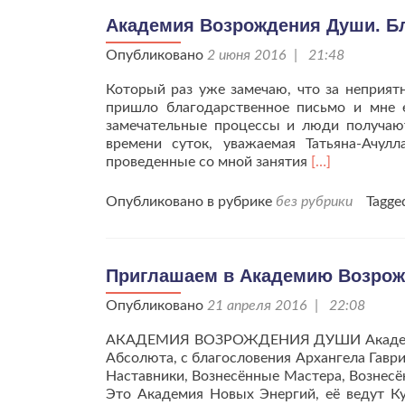
Академия Возрождения Души. Бл
Опубликовано
2 июня 2016 | 21:48
Который раз уже замечаю, что за неприят
пришло благодарственное письмо и мне е
замечательные процессы и люди получают
времени суток, уважаемая Татьяна-Ачул
Читать
проведенные со мной занятия
[…]
больше
проАкадемия
Опубликовано в рубрике
без рубрики
Tagg
Возрождения
Души.
Благодарност
Алире-
Приглашаем в Академию Возро
Майе.
Опубликовано
21 апреля 2016 | 22:08
АКАДЕМИЯ ВОЗРОЖДЕНИЯ ДУШИ Академия 
Абсолюта, с благословения Архангела Гавр
Наставники, Вознесённые Мастера, Вознесё
Это Академия Новых Энергий, её ведут Ку