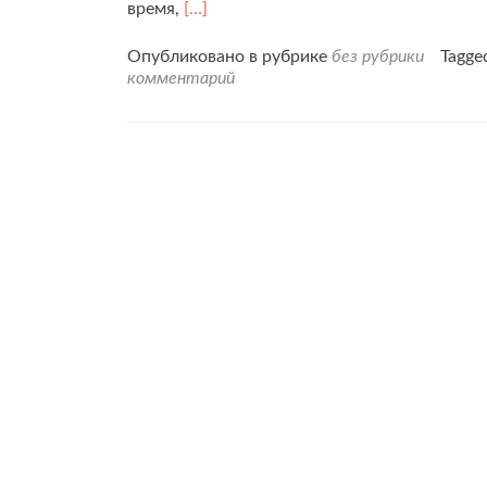
Читать
время,
[…]
больше
проПриглашаем
Опубликовано в рубрике
без рубрики
Tagg
в
комментарий
Академию
Возрождения
Души