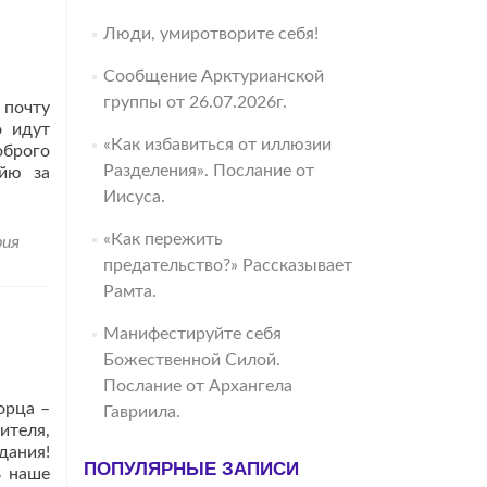
Люди, умиротворите себя!
Сообщение Арктурианской
группы от 26.07.2026г.
 почту
о идут
«Как избавиться от иллюзии
оброго
Разделения». Послание от
айю за
Иисуса.
«Как пережить
рия
предательство?» Рассказывает
Рамта.
Манифестируйте себя
Божественной Силой.
Послание от Архангела
рца –
Гавриила.
ителя,
дания!
ПОПУЛЯРНЫЕ ЗАПИСИ
В наше