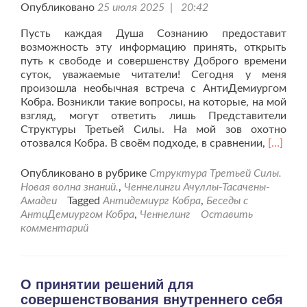
Опубликовано
25 июля 2025 | 20:42
Пусть каждая Душа Сознанию предоставит
возможность эту информацию принять, открыть
путь к свободе и совершенству Доброго времени
суток, уважаемые читатели! Сегодня у меня
произошла необычная встреча с АнтиДемиургом
Кобра. Возникли такие вопросы, на которые, на мой
взгляд, могут ответить лишь Представители
Структуры Третьей Силы. На мой зов охотно
Читать
отозвался Кобра. В своём подходе, в сравнении,
[…]
больше
проБес
Опубликовано в рубрике
Структура Третьей Силы.
с
Новая волна знаний.
,
Ченнелинги Ачуллы-Тасачены-
Коброй
Амадеи
Tagged
Антидемиург Кобра
,
Беседы с
позвол
АнтиДемиургом Кобра
,
Ченнелинг
Оставить
мне
комментарий
кое-
что
понять.
О принятии решений для
совершенствования внутреннего себя