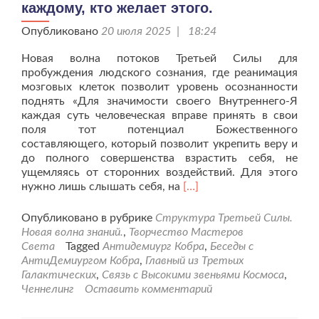
каждому, кто желает этого.
Опубликовано
20 июля 2025 | 18:24
Новая волна потоков Третьей Силы для
пробуждения людского сознания, где реанимация
мозговых клеток позволит уровень осознанности
поднять «Для значимости своего Внутреннего-Я
каждая суть человеческая вправе принять в свои
поля тот потенциал Божественного
составляющего, который позволит укрепить веру и
до полного совершенства взрастить себя, не
ущемляясь от сторонних воздействий. Для этого
Читать
нужно лишь слышать себя, на
[…]
больше
проО
Опубликовано в рубрике
Структура Третьей Силы.
принятии
Новая волна знаний.
,
Творчество Мастеров
решений
Света
Tagged
Антидемиург Кобра
,
Беседы с
для
АнтиДемиургом Кобра
,
Главный из Третьих
совершенствования
Галактических
,
Связь с Высокими звеньями Космоса
,
внутреннего
Ченнелинг
Оставить комментарий
себя
каждому,