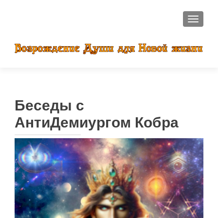
ПОКАЗ
Беседы с
АнтиДемиургом Кобра