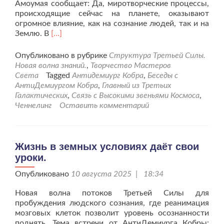
Амоумая сообщает: Да, миротворческие процессы,
происходящие сейчас на планете, оказывают
огромное влияние, как на сознание людей, так и на
Читать
Землю. В
[…]
больше
проМиротворчество
Опубликовано в рубрике
Структура Третьей Силы.
—
Новая волна знаний.
,
Творчество Мастеров
инструмент
Света
Tagged
Антидемиург Кобра
,
Беседы с
для
АнтиДемиургом Кобра
,
Главный из Третьих
выхода
Галактических
,
Связь с Высокими звеньями Космоса
,
на
Ченнелинг
Оставить комментарий
Новую
платформу
жизни
всех
Жизнь в земных условиях даёт свои
землян.
уроки.
Опубликовано
10 августа 2025 | 18:34
Новая волна потоков Третьей Силы для
пробуждения людского сознания, где реанимация
мозговых клеток позволит уровень осознанности
поднять. Тема встречи от АнтиДемиурга Кобры: