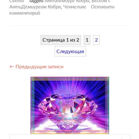
Света
Tagged
Антидемиург Кобра
,
Беседы с
людской.
АнтиДемиургом Кобра
,
Ченнелинг
Оставить
Продолжение
комментарий
практики
о
Страхе.
Страница 1 из 2
1
2
Следующая
Навигация
←
Предыдущие записи
по
записям
Найти: