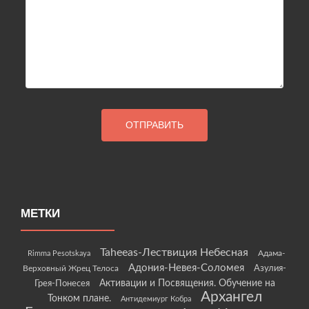
МЕТКИ
Taheeas-Лествиция Небесная
Rimma Pesotskaya
Адама-
Адония-Невея-Соломея
Азулия-
Верховный Жрец Телоса
Грея-Понесея
Активации и Посвящения. Обучение на
Архангел
Тонком плане.
Антидемиург Кобра