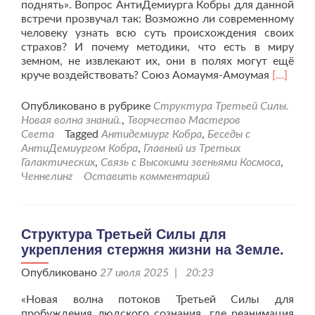
поднять». Вопрос АнтиДемиурга Кобры для данной
встречи прозвучал так: Возможно ли современному
человеку узнать всю суть происхождения своих
страхов? И почему методики, что есть в миру
земном, не извлекают их, они в полях могут ещё
Читать
круче воздействовать? Союз Аомаумя-Амоумая
[…]
больше
проПус
Опубликовано в рубрике
Структура Третьей Силы.
Страх
Новая волна знаний.
,
Творчество Мастеров
вас,
Света
Tagged
Антидемиург Кобра
,
Беседы с
люди,
АнтиДемиургом Кобра
,
Главный из Третьих
не
Галактических
,
Связь с Высокими звеньями Космоса
,
беспоко
Ченнелинг
Оставить комментарий
Структура Третьей Силы для
укрепления стержня жизни на Земле.
Опубликовано
27 июля 2025 | 20:23
«Новая волна потоков Третьей Силы для
пробуждения людского сознания, где реанимация