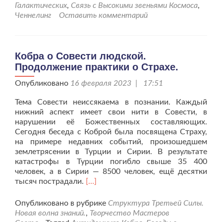
о
Галактических
,
Связь с Высокими звеньями Космоса
,
настоящих
Ченнелинг
Оставить комментарий
преобразованиях.
Кобра о Совести людской.
Продолжение практики о Страхе.
Опубликовано
16 февраля 2023 | 17:51
Тема Совести неиссякаема в познании. Каждый
нижний аспект имеет свои нити в Совести, в
нарушении её Божественных составляющих.
Сегодня беседа с Коброй была посвящена Страху,
на примере недавних событий, произошедшем
землетрясении в Турции и Сирии. В результате
катастрофы в Турции погибло свыше 35 400
человек, а в Сирии — 8500 человек, ещё десятки
Читать
тысяч пострадали.
[…]
больше
проКобра
Опубликовано в рубрике
Структура Третьей Силы.
о
Новая волна знаний.
,
Творчество Мастеров
Совести