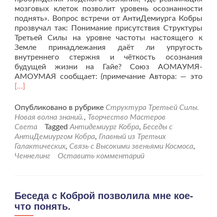
мозговых клеток позволит уровень осознанности
поднять». Вопрос встречи от АнтиДемиурга Кобры
прозвучал так: Понимание присутствия Структуры
Третьей Силы на уровне частоты настоящего к
Земле принадлежания даёт ли упругость
внутреннего стержня и чёткость осознания
будущей жизни на Гайе? Союз АОМАУМЯ-
Чит
АМОУМАЯ сообщает: (примечание Автора: — это
бол
[…]
про
Тре
Опубликовано в рубрике
Структура Третьей Силы.
Сил
Новая волна знаний.
,
Творчество Мастеров
для
Света
Tagged
Антидемиург Кобра
,
Беседы с
укр
АнтиДемиургом Кобра
,
Главный из Третьих
сте
Галактических
,
Связь с Высокими звеньями Космоса
,
жиз
Ченнелинг
Оставить комментарий
на
Зем
Беседа с Коброй позволила мне кое-
что понять.