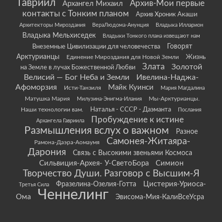
Гавриил
Архив-Мои первые
Архангел Михаил
контакты с Тонким планом
Архив Хроник Акаши
Архитекторы Мироздания
ВераЛюдома-Анунция
Владыка Илларион
Владыка Мельхиседек
Владыки Тонкого плана извещают нам
Говорят
Внеземные Цивилизации для человечества
Арктурианцы
Жизнь
Единение Мироздания для Новой Земли
Злата
Золотой
на Земле в лучах Божественной Любви
Велисий — Бог Неба и Земли
Ивелина-Наджа-
Афоморзия
Майк Куинси
Исти-Танзиля
Мария Магдалина
Матушка Мария
Мы-Арктурианцы.
Милузина-Энигма-Илания
Наши технологии вам.
Наталья - СССР - Даэманта
Послания
Пробуждение к истине
Архангела Гавриила
Размышления вслух о важном
Разное
Самонея-Житаяра-
Рамона-Даэра-Аомаумя
Дарония
Связь с Высокими звеньями Космоса
Сильвиция-Архея- У-СветоБора
Симион
Творчество Души. Разговор с Высшим-Я
Цистерия-Уриоса-
Фразелина-Озелия-Готта
Третья Сила
Ченнелинг
Ома
Эвисома-Мия-КалиВсеУсра