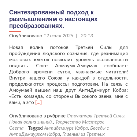
кто
желает
Синтезированный подход к
этого.
размышлениям о настоящих
преобразованиях.
Опубликовано
12 июля 2025 | 20:13
Новая волна потоков Третьей Силы для
пробуждения людского сознания, где реанимация
мозговых клеток позволит уровень осознанности
поднять. Союз Аомаумя-Амоумая сообщает:
Доброго времени суток, уважаемые читатели!
Внутри нашего Союза, у каждой в отдельности,
продолжаются процессы подготовки. На связь с
Амоумаей вышел наш друг АнтиДемиург Кобра:
«Есть команда, со стороны Высокого звена, мне с
Читать
вами, а это
[…]
больше
проСинтезированный
Опубликовано в рубрике
Структура Третьей Силы.
подход
Новая волна знаний.
,
Творчество Мастеров
к
Света
Tagged
Антидемиург Кобра
,
Беседы с
размышлениям
АнтиДемиургом Кобра
,
Главный из Третьих