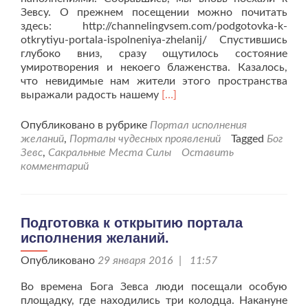
Зевсу. О прежнем посещении можно почитать
здесь: http://channelingvsem.com/podgotovka-k-
otkrytiyu-portala-ispolneniya-zhelanij/ Спустившись
глубоко вниз, сразу ощутилось состояние
умиротворения и некоего блаженства. Казалось,
что невидимые нам жители этого пространства
Читать
выражали радость нашему
[…]
больше
проЯ
Опубликовано в рубрике
Портал исполнения
приглашаю
желаний
,
Порталы чудесных проявлений
Tagged
Бог
Вас
Зевс
,
Сакральные Места Силы
Оставить
на
комментарий
место
Силы
к
Богу
Подготовка к открытию портала
Зевсу
исполнения желаний.
Опубликовано
29 января 2016 | 11:57
Во времена Бога Зевса люди посещали особую
площадку, где находились три колодца. Накануне