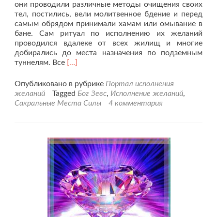
они проводили различные методы очищения своих
тел, постились, вели молитвенное бдение и перед
самым обрядом принимали хамам или омывание в
бане. Сам ритуал по исполнению их желаний
проводился вдалеке от всех жилищ и многие
добирались до места назначения по подземным
Читать
туннелям. Все
[…]
больше
проПодготовка
Опубликовано в рубрике
Портал исполнения
к
желаний
Tagged
Бог Зевс
,
Исполнение желаний
,
открытию
Сакральные Места Силы
4 комментария
портала
исполнения
желаний.