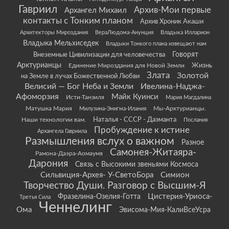
Гавриил
Архив-Мои первые
Архангел Михаил
контакты с Тонким планом
Архив Хроник Акаши
Архитекторы Мироздания
ВераЛюдома-Анунция
Владыка Илларион
Владыка Мельхиседек
Владыки Тонкого плана извещают нам
Говорят
Внеземные Цивилизации для человечества
Арктурианцы
Жизнь
Единение Мироздания для Новой Земли
Злата
Золотой
на Земле в лучах Божественной Любви
Велисий — Бог Неба и Земли
Ивелина-Наджа-
Афоморзия
Майк Куинси
Исти-Танзиля
Мария Магдалина
Матушка Мария
Мы-Арктурианцы.
Милузина-Энигма-Илания
Наши технологии вам.
Наталья - СССР - Даэманта
Послания
Пробуждение к истине
Архангела Гавриила
Размышления вслух о важном
Разное
Самонея-Житаяра-
Рамона-Даэра-Аомаумя
Дарония
Связь с Высокими звеньями Космоса
Сильвиция-Архея- У-СветоБора
Симион
Творчество Души. Разговор с Высшим-Я
Цистерия-Уриоса-
Фразелина-Озелия-Готта
Третья Сила
Ченнелинг
Ома
Эвисома-Мия-КалиВсеУсра