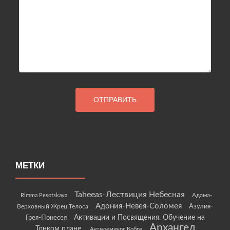
МЕТКИ
Taheeas-Лествиция Небесная
Rimma Pesotskaya
Адама-
Адония-Невея-Соломея
Азулия-
Верховный Жрец Телоса
Грея-Понесея
Активации и Посвящения. Обучение на
Архангел
Тонком плане.
Антидемиург Кобра