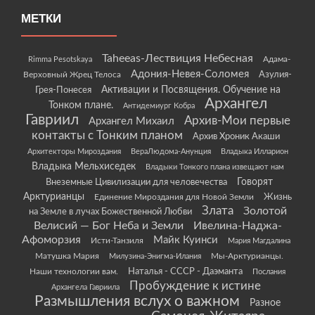
МЕТКИ
Taheeas-Лествиция Небесная
Rimma Pesotskaya
Адама-
Адония-Невея-Соломея
Азулия-
Верховный Жрец Телоса
Грея-Понесея
Активации и Посвящения. Обучение на
Архангел
Тонком плане.
Антидемиург Кобра
Гавриил
Архив-Мои первые
Архангел Михаил
контакты с Тонким планом
Архив Хроник Акаши
Архитекторы Мироздания
ВераЛюдома-Анунция
Владыка Илларион
Владыка Мельхиседек
Владыки Тонкого плана извещают нам
Говорят
Внеземные Цивилизации для человечества
Арктурианцы
Жизнь
Единение Мироздания для Новой Земли
Злата
Золотой
на Земле в лучах Божественной Любви
Велисий — Бог Неба и Земли
Ивелина-Наджа-
Афоморзия
Майк Куинси
Исти-Танзиля
Мария Магдалина
Матушка Мария
Мы-Арктурианцы.
Милузина-Энигма-Илания
Наши технологии вам.
Наталья - СССР - Даэманта
Послания
Пробуждение к истине
Архангела Гавриила
Размышления вслух о важном
Разное