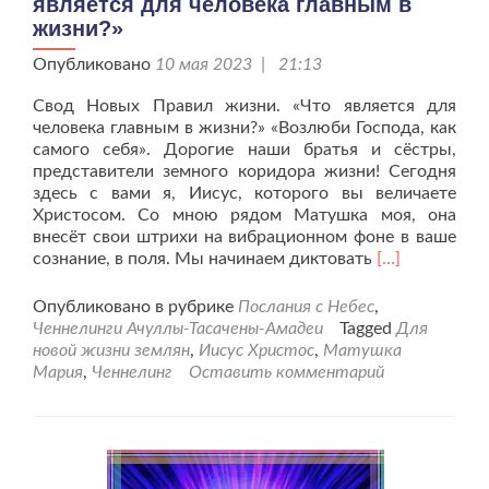
является для человека главным в
Человека-
жизни?»
Творца?”
Опубликовано
10 мая 2023 | 21:13
Свод Новых Правил жизни. «Что является для
человека главным в жизни?» «Возлюби Господа, как
самого себя». Дорогие наши братья и сёстры,
представители земного коридора жизни! Сегодня
здесь с вами я, Иисус, которого вы величаете
Христосом. Со мною рядом Матушка моя, она
внесёт свои штрихи на вибрационном фоне в ваше
Читать
сознание, в поля. Мы начинаем диктовать
[…]
больше
проИисус
Опубликовано в рубрике
Послания с Небес
,
и
Ченнелинги Ачуллы-Тасачены-Амадеи
Tagged
Для
Матушка
новой жизни землян
,
Иисус Христос
,
Матушка
Мария
Мария
,
Ченнелинг
Оставить комментарий
«Что
является
для
человека
главным