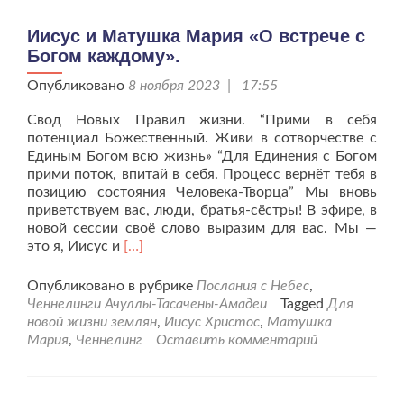
Иисус и Матушка Мария «О встрече с
Богом каждому».
Опубликовано
8 ноября 2023 | 17:55
Свод Новых Правил жизни. “Прими в себя
потенциал Божественный. Живи в сотворчестве с
Единым Богом всю жизнь» “Для Единения с Богом
прими поток, впитай в себя. Процесс вернёт тебя в
позицию состояния Человека-Творца” Мы вновь
приветствуем вас, люди, братья-сёстры! В эфире, в
новой сессии своё слово выразим для вас. Мы —
Читать
это я, Иисус и
[…]
больше
проИисус
Опубликовано в рубрике
Послания с Небес
,
и
Ченнелинги Ачуллы-Тасачены-Амадеи
Tagged
Для
Матушка
новой жизни землян
,
Иисус Христос
,
Матушка
Мария
Мария
,
Ченнелинг
Оставить комментарий
«О
встрече
с