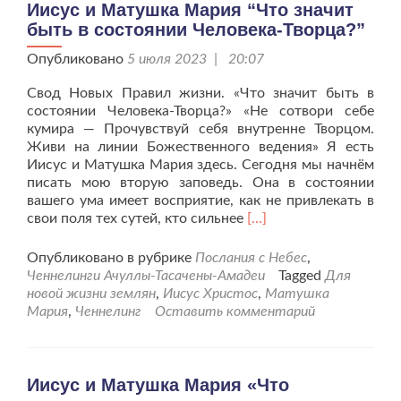
Богом
Иисус и Матушка Мария “Что значит
каждому».
быть в состоянии Человека-Творца?”
Опубликовано
5 июля 2023 | 20:07
Свод Новых Правил жизни. «Что значит быть в
состоянии Человека-Творца?» «Не сотвори себе
кумира — Прочувствуй себя внутренне Творцом.
Живи на линии Божественного ведения» Я есть
Иисус и Матушка Мария здесь. Сегодня мы начнём
писать мою вторую заповедь. Она в состоянии
вашего ума имеет восприятие, как не привлекать в
Читать
свои поля тех сутей, кто сильнее
[…]
больше
проИисус
Опубликовано в рубрике
Послания с Небес
,
и
Ченнелинги Ачуллы-Тасачены-Амадеи
Tagged
Для
Матушка
новой жизни землян
,
Иисус Христос
,
Матушка
Мария
Мария
,
Ченнелинг
Оставить комментарий
“Что
значит
быть
в
Иисус и Матушка Мария «Что
состоянии