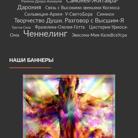
Самонея-Житаяра-
Рамона-Даэра-Аомаумя
Дарония
Связь с Высокими звеньями Космоса
Сильвиция-Архея- У-СветоБора
Симион
Творчество Души. Разговор с Высшим-Я
Цистерия-Уриоса-
Фразелина-Озелия-Готта
Третья Сила
Ченнелинг
Ома
Эвисома-Мия-КалиВсеУсра
НАШИ БАННЕРЫ