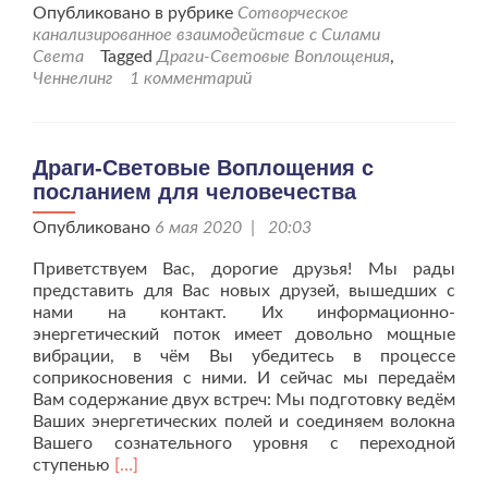
проДраг
Опубликовано в рубрике
Сотворческое
Световы
канализированное взаимодействие с Силами
Воплоще
Света
Tagged
Драги-Световые Воплощения
,
с
Ченнелинг
1 комментарий
послани
для
человече
от
Драги-Световые Воплощения с
25.05.20г
посланием для человечества
Опубликовано
6 мая 2020 | 20:03
Приветствуем Вас, дорогие друзья! Мы рады
представить для Вас новых друзей, вышедших с
нами на контакт. Их информационно-
энергетический поток имеет довольно мощные
вибрации, в чём Вы убедитесь в процессе
соприкосновения с ними. И сейчас мы передаём
Вам содержание двух встреч: Мы подготовку ведём
Ваших энергетических полей и соединяем волокна
Вашего сознательного уровня с переходной
Читать
ступенью
[…]
больше