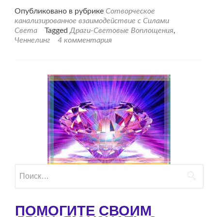
проДраги-
Опубликовано в рубрике
Сотворческое
Световые
канализированное взаимодействие с Силами
Воплощения
Света
Tagged
Драги-Световые Воплощения
,
с
Ченнелинг
4 комментария
посланием
для
человечества
Найти:
ПОМОГИТЕ СВОИМ