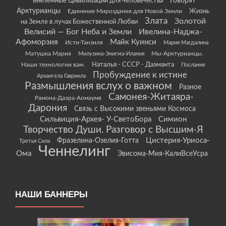
Говорят
Внеземные Цивилизации для человечества
Арктурианцы
Жизнь
Единение Мироздания для Новой Земли
Злата
Золотой
на Земле в лучах Божественной Любви
Велисий — Бог Неба и Земли
Ивелина-Наджа-
Афоморзия
Майк Куинси
Исти-Танзиля
Мария Магдалина
Матушка Мария
Мы-Арктурианцы.
Милузина-Энигма-Илания
Наши технологии вам.
Наталья - СССР - Даэманта
Послания
Пробуждение к истине
Архангела Гавриила
Размышления вслух о важном
Разное
Самонея-Житаяра-
Рамона-Даэра-Аомаумя
Дарония
Связь с Высокими звеньями Космоса
Сильвиция-Архея- У-СветоБора
Симион
Творчество Души. Разговор с Высшим-Я
Цистерия-Уриоса-
Фразелина-Озелия-Готта
Третья Сила
Ченнелинг
Ома
Эвисома-Мия-КалиВсеУсра
НАШИ БАННЕРЫ