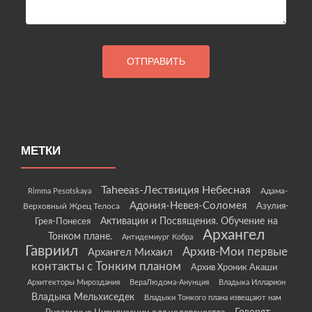
МЕТКИ
Taheeas-Лествиция Небесная
Rimma Pesotskaya
Адама-
Адония-Невея-Соломея
Азулия-
Верховный Жрец Телоса
Грея-Понесея
Активации и Посвящения. Обучение на
Архангел
Тонком плане.
Антидемиург Кобра
Гавриил
Архив-Мои первые
Архангел Михаил
контакты с Тонким планом
Архив Хроник Акаши
Архитекторы Мироздания
ВераЛюдома-Анунция
Владыка Илларион
Владыка Мельхиседек
Владыки Тонкого плана извещают нам