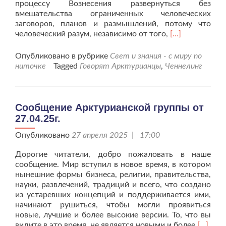
процессу Вознесения развернуться без
вмешательства ограниченных человеческих
заговоров, планов и размышлений, потому что
Читать
человеческий разум, независимо от того,
[…]
больше
проСообщени
Опубликовано в рубрике
Свет и знания - с миру по
Арктурианско
ниточке
Tagged
Говорят Арктурианцы
,
Ченнелинг
группы
от
18.05.25г.
Сообщение Арктурианской группы от
27.04.25г.
Опубликовано
27 апреля 2025 | 17:00
Дорогие читатели, добро пожаловать в наше
сообщение. Мир вступил в новое время, в котором
нынешние формы бизнеса, религии, правительства,
науки, развлечений, традиций и всего, что создано
из устаревших концепций и поддерживается ими,
начинают рушиться, чтобы могли проявиться
новые, лучшие и более высокие версии. То, что вы
Читать
видите в это время, не является новыми и более
[…]