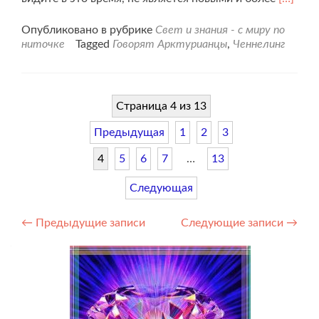
больше
проСоо
Опубликовано в рубрике
Свет и знания - с миру по
Арктур
ниточке
Tagged
Говорят Арктурианцы
,
Ченнелинг
группы
от
27.04.25
Страница 4 из 13
Предыдущая
1
2
3
4
5
6
7
…
13
Следующая
Навигация
←
Предыдущие записи
Следующие записи
→
по
записям