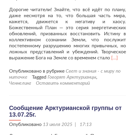
Дорогие читатели! Знайте, что всё идёт по плану,
даже несмотря на то, что большая часть мира,
кажется, движется к негативу и хаосу.
Божественный План — это серия энергетических
обновлений, призванных восстановить Истину в
коллективном сознании Земли, что послужит
постепенному разрушению многих привычных, но
ложных представлений и убеждений. Творческое
Читать
выражение Бога на Земле со временем стало
[…]
больше
проСообщ
Опубликовано в рубрике
Свет и знания - с миру по
Арктуриан
ниточке
Tagged
Говорят Арктурианцы
,
группы
Ченнелинг
Оставить комментарий
от
27.07.25г.
Сообщение Арктурианской группы от
13.07.25г.
Опубликовано
13 июля 2025 | 17:13