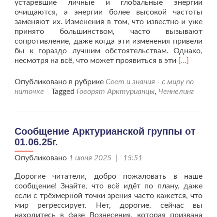
устаревшие личные и глобальные энергии
очищаются, а энергии более высокой частоты
заменяют их. Изменения в том, что известно и уже
принято большинством, часто вызывают
сопротивление, даже когда эти изменения привели
бы к гораздо лучшим обстоятельствам. Однако,
Читать
несмотря на всё, что может проявиться в эти
[…]
больше
проСообщ
Опубликовано в рубрике
Свет и знания - с миру по
Арктуриан
ниточке
Tagged
Говорят Арктурианцы
,
Ченнелинг
группы
от
15.06.25г.
Сообщение Арктурианской группы от
01.06.25г.
Опубликовано
1 июня 2025 | 15:51
Дорогие читатели, добро пожаловать в наше
сообщение! Знайте, что всё идёт по плану, даже
если с трёхмерной точки зрения часто кажется, что
мир регрессирует. Нет, дорогие, сейчас вы
находитесь в фазе Вознесения, которая призвана