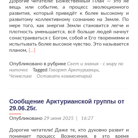
Дорогие читатели! Божественный План — это не
вещь или событие, а процесс эволюционного
развития, который приведёт к более высокому и
развитому коллективному сознанию на Земле. По
мере того, как энергия Земли становится легче и
плотность уменьшается, всё больше людей начнут
сонастраиваться с Богом, собой и Его творениями и
испытывать более высокое чувство. Это называется
Читать
планом,
[…]
больше
проСообщение
Опубликовано в рубрике
Свет и знания - с миру по
Арктурианской
ниточке
Tagged
Говорят Арктурианцы
,
группы
Ченнелинг
Оставить комментарий
от
13.07.25г.
Сообщение Арктурианской группы от
29.06.25г.
Опубликовано
29 июня 2025 | 16:27
Дорогие читатели! Даже те, кто духовно развит и
понимает процесс Вознесения, в это время