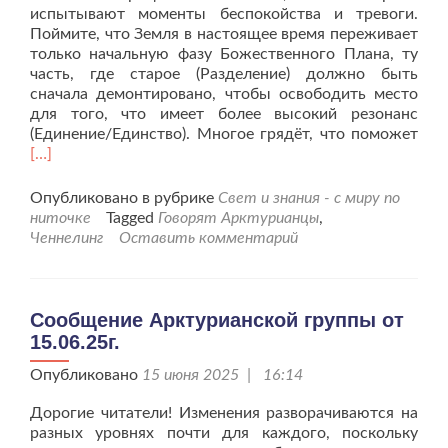
испытывают моменты беспокойства и тревоги.
Поймите, что Земля в настоящее время переживает
только начальную фазу Божественного Плана, ту
часть, где старое (Разделение) должно быть
сначала демонтировано, чтобы освободить место
для того, что имеет более высокий резонанс
Чит
(Единение/Единство). Многое грядёт, что поможет
бол
[…]
про
Арк
Опубликовано в рубрике
Свет и знания - с миру по
гру
ниточке
Tagged
Говорят Арктурианцы
,
от
Ченнелинг
Оставить комментарий
29.0
Сообщение Арктурианской группы от
15.06.25г.
Опубликовано
15 июня 2025 | 16:14
Дорогие читатели! Изменения разворачиваются на
разных уровнях почти для каждого, поскольку