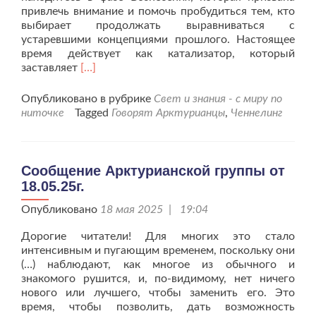
привлечь внимание и помочь пробудиться тем, кто
выбирает продолжать выравниваться с
устаревшими концепциями прошлого. Настоящее
время действует как катализатор, который
Читать
заставляет
[…]
больше
проСообщение
Опубликовано в рубрике
Свет и знания - с миру по
Арктурианской
ниточке
Tagged
Говорят Арктурианцы
,
Ченнелинг
группы
от
01.06.25г.
Сообщение Арктурианской группы от
18.05.25г.
Опубликовано
18 мая 2025 | 19:04
Дорогие читатели! Для многих это стало
интенсивным и пугающим временем, поскольку они
(…) наблюдают, как многое из обычного и
знакомого рушится, и, по-видимому, нет ничего
нового или лучшего, чтобы заменить его. Это
время, чтобы позволить, дать возможность