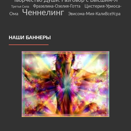
Творчество Души. Разговор с Высшим-Я
Цистерия-Уриоса-
Фразелина-Озелия-Готта
Третья Сила
Ченнелинг
Ома
Эвисома-Мия-КалиВсеУсра
НАШИ БАННЕРЫ