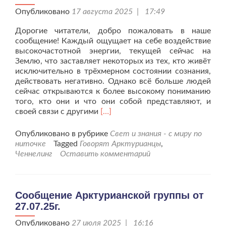
Опубликовано
17 августа 2025 | 17:49
Дорогие читатели, добро пожаловать в наше
сообщение! Каждый ощущает на себе воздействие
высокочастотной энергии, текущей сейчас на
Землю, что заставляет некоторых из тех, кто живёт
исключительно в трёхмерном состоянии сознания,
действовать негативно. Однако всё больше людей
сейчас открываются к более высокому пониманию
того, кто они и что они собой представляют, и
Читать
своей связи с другими
[…]
больше
проСообщение
Опубликовано в рубрике
Свет и знания - с миру по
Арктурианской
ниточке
Tagged
Говорят Арктурианцы
,
группы
Ченнелинг
Оставить комментарий
от
17.08.25г.
Сообщение Арктурианской группы от
27.07.25г.
Опубликовано
27 июля 2025 | 16:16