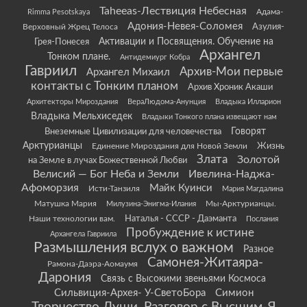
Taheeas-Лествиция Небесная
Rimma Pesotskaya
Адама-
Адония-Невея-Соломея
Азулия-
Верховный Жрец Телоса
Грея-Понесея
Активации и Посвящения. Обучение на
Архангел
Тонком плане.
Антидемиург Кобра
Гавриил
Архив-Мои первые
Архангел Михаил
контакты с Тонким планом
Архив Хроник Акаши
Архитекторы Мироздания
ВераЛюдома-Анунция
Владыка Илларион
Владыка Мельхиседек
Владыки Тонкого плана извещают нам
Говорят
Внеземные Цивилизации для человечества
Арктурианцы
Жизнь
Единение Мироздания для Новой Земли
Злата
Золотой
на Земле в лучах Божественной Любви
Велисий — Бог Неба и Земли
Ивелина-Наджа-
Афоморзия
Майк Куинси
Исти-Танзиля
Мария Магдалина
Матушка Мария
Мы-Арктурианцы.
Милузина-Энигма-Илания
Наши технологии вам.
Наталья - СССР - Даэманта
Послания
Пробуждение к истине
Архангела Гавриила
Размышления вслух о важном
Разное
Самонея-Житаяра-
Рамона-Даэра-Аомаумя
Дарония
Связь с Высокими звеньями Космоса
Сильвиция-Архея- У-СветоБора
Симион