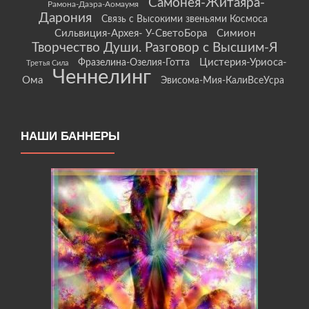
Самонея-Житаяра-
Рамона-Даэра-Аомаумя
Дарония
Связь с Высокими звеньями Космоса
Сильвиция-Архея- У-СветоБора
Симион
Творчество Души. Разговор с Высшим-Я
Цистерия-Уриоса-
Фразелина-Озелия-Готта
Третья Сила
Ченнелинг
Ома
Эвисома-Мия-КалиВсеУсра
НАШИ БАННЕРЫ