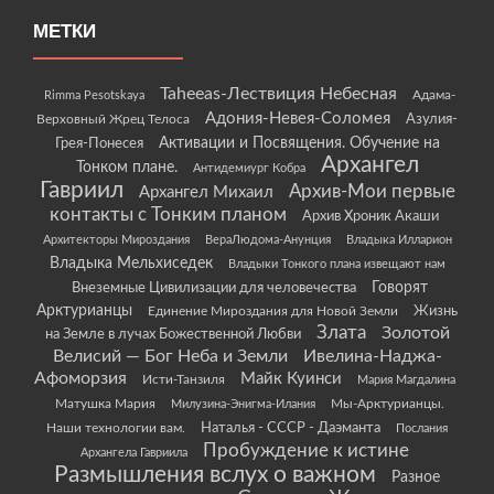
МЕТКИ
Taheeas-Лествиция Небесная
Rimma Pesotskaya
Адама-
Адония-Невея-Соломея
Азулия-
Верховный Жрец Телоса
Грея-Понесея
Активации и Посвящения. Обучение на
Архангел
Тонком плане.
Антидемиург Кобра
Гавриил
Архив-Мои первые
Архангел Михаил
контакты с Тонким планом
Архив Хроник Акаши
Архитекторы Мироздания
ВераЛюдома-Анунция
Владыка Илларион
Владыка Мельхиседек
Владыки Тонкого плана извещают нам
Говорят
Внеземные Цивилизации для человечества
Арктурианцы
Жизнь
Единение Мироздания для Новой Земли
Злата
Золотой
на Земле в лучах Божественной Любви
Велисий — Бог Неба и Земли
Ивелина-Наджа-
Афоморзия
Майк Куинси
Исти-Танзиля
Мария Магдалина
Матушка Мария
Мы-Арктурианцы.
Милузина-Энигма-Илания
Наши технологии вам.
Наталья - СССР - Даэманта
Послания
Пробуждение к истине
Архангела Гавриила
Размышления вслух о важном
Разное