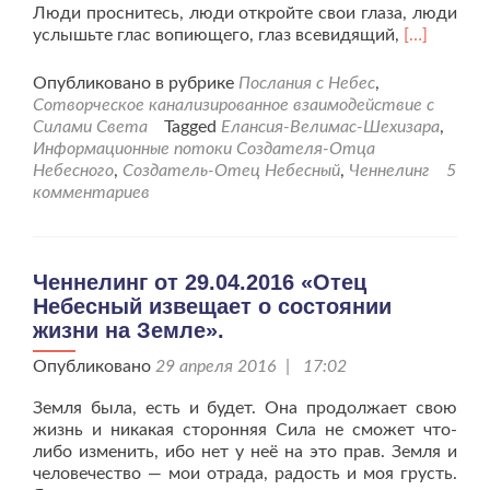
Люди проснитесь, люди откройте свои глаза, люди
Читать
услышьте глас вопиющего, глаз всевидящий,
[…]
больше
проПосла
Опубликовано в рубрике
Послания с Небес
,
от
Сотворческое канализированное взаимодействие с
Источника
Силами Света
Tagged
Елансия-Велимас-Шехизара
,
Дома
Информационные потоки Создателя-Отца
Души.
Небесного
,
Создатель-Отец Небесный
,
Ченнелинг
5
комментариев
Ченнелинг от 29.04.2016 «Отец
Небесный извещает о состоянии
жизни на Земле».
Опубликовано
29 апреля 2016 | 17:02
Земля была, есть и будет. Она продолжает свою
жизнь и никакая сторонняя Сила не сможет что-
либо изменить, ибо нет у неё на это прав. Земля и
человечество — мои отрада, радость и моя грусть.