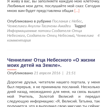
Я живу в вас, вы заполняете каждую мою клеточку.
Любимые мои дети, послушайте мой сказ: Сегодня
Читать
мною вам будет представлена общая
[…]
больше
проЧеннелинг
Опубликовано в рубрике
Послания с Небес
,
от
Ченнелинги Ачуллы-Тасачены-Амадеи
Tagged
29.04.2016
Информационные потоки Создателя-Отца
«Отец
Небесного
,
Создатель-Отец Небесный
,
Ченнелинг
4
Небесный
комментария
извещает
о
состоянии
жизни
Ченнелинг Отца Небесного «О жизни
на
моих детей на Земле».
Земле».
Опубликовано
21 апреля 2016 | 21:51
Дорогие друзья, читатели нашего портала, у меня
был перерыв, я не принимала посланий. Несколько
дней назад, неожиданно для меня, на связь вышел
мой Учитель, Золотой Велисий и передал
следующую информацию: «Я, Велисий. Татьяна, так
получается, что я выполнил свою миссию ты сейчас