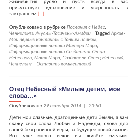
жизнебытия русло и пусть всегда в вас
присутствует вдохновение и уверенность в
Читать
завтрашнем
[…]
больше
проСоздатель
Опубликовано в рубрике
Послания с Небес
,
и
Ченнелинги Ачуллы-Тасачены-Амадеи
Tagged
Архив-
Мать
Мои первые контакты с Тонким планом
,
Мира
Информационные потоки Матери Мира
,
детям
Информационные потоки Создателя-Отца
Земли
Небесного
,
Мать Мира
,
Создатель-Отец Небесный
,
Ченнелинг
Оставить комментарий
Отец Небесный «Милым детям, мои
слова…»
Опубликовано
29 октября 2014 | 23:50
Дети мои славные, драгоценные дети Земли, я вам
скажу свои слова Любви и Надежды, слова для
вашей безграничной веры, за будущее новой жизни.
Вот уже много веков вы живёте смелым,