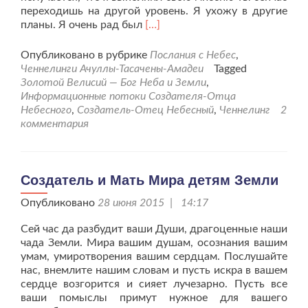
переходишь на другой уровень. Я ухожу в другие
Читать
планы. Я очень рад был
[…]
больше
проЧеннелинг
Опубликовано в рубрике
Послания с Небес
,
Отца
Ченнелинги Ачуллы-Тасачены-Амадеи
Tagged
Небесного
Золотой Велисий — Бог Неба и Земли
,
«О
Информационные потоки Создателя-Отца
жизни
Небесного
,
Создатель-Отец Небесный
,
Ченнелинг
2
моих
комментария
детей
на
Земле».
Создатель и Мать Мира детям Земли
Опубликовано
28 июня 2015 | 14:17
Сей час да разбудит ваши Души, драгоценные наши
чада Земли. Мира вашим душам, осознания вашим
умам, умиротворения вашим сердцам. Послушайте
нас, внемлите нашим словам и пусть искра в вашем
сердце возгорится и сияет лучезарно. Пусть все
ваши помыслы примут нужное для вашего