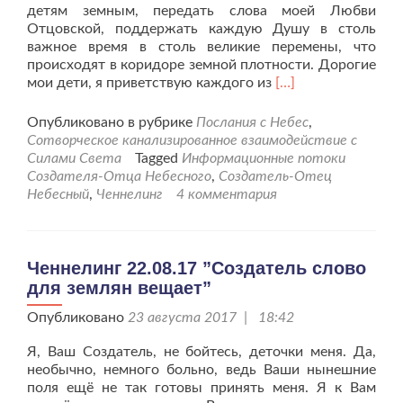
детям земным, передать слова моей Любви
Отцовской, поддержать каждую Душу в столь
важное время в столь великие перемены, что
происходят в коридоре земной плотности. Дорогие
Читать
мои дети, я приветствую каждого из
[…]
больше
проЧеннелинг
Опубликовано в рубрике
Послания с Небес
,
Отца
Сотворческое канализированное взаимодействие с
Небесного
Силами Света
Tagged
Информационные потоки
«Открыта
Создателя-Отца Небесного
,
Создатель-Отец
Книга
Небесный
,
Ченнелинг
4 комментария
Перемен»
от
20.03.18
Ченнелинг 22.08.17 ”Создатель слово
для землян вещает”
Опубликовано
23 августа 2017 | 18:42
Я, Ваш Создатель, не бойтесь, деточки меня. Да,
необычно, немного больно, ведь Ваши нынешние
поля ещё не так готовы принять меня. Я к Вам