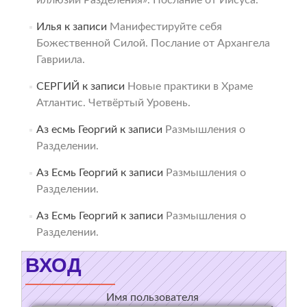
иллюзии Разделения». Послание от Иисуса.
Илья
к записи
Манифестируйте себя
Божественной Силой. Послание от Архангела
Гавриила.
СЕРГИЙ
к записи
Новые практики в Храме
Атлантис. Четвёртый Уровень.
Аз есмь Георгий
к записи
Размышления о
Разделении.
Аз Есмь Георгий
к записи
Размышления о
Разделении.
Аз Есмь Георгий
к записи
Размышления о
Разделении.
ВХОД
Имя пользователя