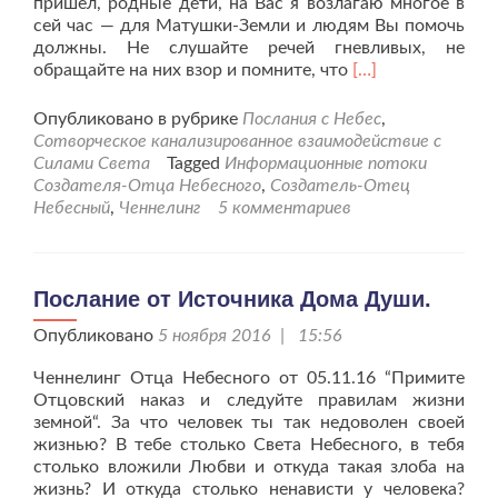
пришёл, родные дети, на Вас я возлагаю многое в
сей час — для Матушки-Земли и людям Вы помочь
должны. Не слушайте речей гневливых, не
Читать
обращайте на них взор и помните, что
[…]
больше
проЧеннелинг
Опубликовано в рубрике
Послания с Небес
,
22.08.17
Сотворческое канализированное взаимодействие с
”Создатель
Силами Света
Tagged
Информационные потоки
слово
Создателя-Отца Небесного
,
Создатель-Отец
для
Небесный
,
Ченнелинг
5 комментариев
землян
вещает”
Послание от Источника Дома Души.
Опубликовано
5 ноября 2016 | 15:56
Ченнелинг Отца Небесного от 05.11.16 “Примите
Отцовский наказ и следуйте правилам жизни
земной“. За что человек ты так недоволен своей
жизнью? В тебе столько Света Небесного, в тебя
столько вложили Любви и откуда такая злоба на
жизнь? И откуда столько ненависти у человека?