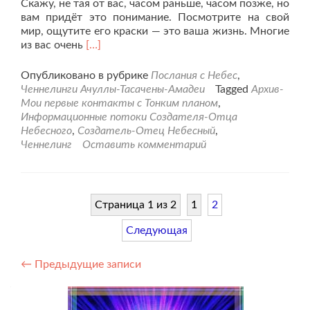
Скажу, не тая от вас, часом раньше, часом позже, но
вам придёт это понимание. Посмотрите на свой
мир, ощутите его краски — это ваша жизнь. Многие
Читать
из вас очень
[…]
больше
проЗолотой
Опубликовано в рубрике
Послания с Небес
,
Бог
Ченнелинги Ачуллы-Тасачены-Амадеи
Tagged
Архив-
сообщает
Мои первые контакты с Тонким планом
,
своим
Информационные потоки Создателя-Отца
детям…
Небесного
,
Создатель-Отец Небесный
,
Ченнелинг
Оставить комментарий
Страница 1 из 2
1
2
Следующая
Навигация
←
Предыдущие записи
по