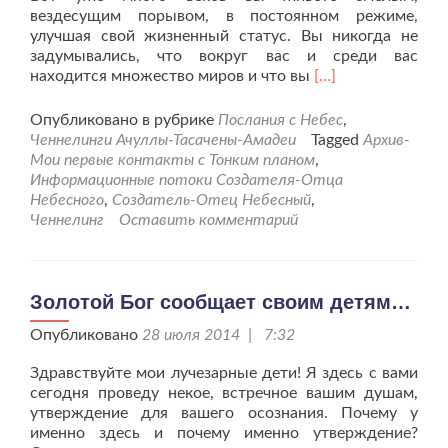
вездесущим порывом, в постоянном режиме,
улучшая свой жизненный статус. Вы никогда не
задумывались, что вокруг вас и среди вас
Читать
находится множество миров и что вы
[…]
больше
проОтец
Опубликовано в рубрике
Послания с Небес
,
Небесный
Ченнелинги Ачуллы-Тасачены-Амадеи
Tagged
Архив-
«Милым
Мои первые контакты с Тонким планом
,
детям,
Информационные потоки Создателя-Отца
мои
Небесного
,
Создатель-Отец Небесный
,
слова…»
Ченнелинг
Оставить комментарий
Золотой Бог сообщает своим детям…
Опубликовано
28 июля 2014 | 7:32
Здравствуйте мои лучезарные дети! Я здесь с вами
сегодня проведу некое, встречное вашим душам,
утверждение для вашего осознания. Почему у
именно здесь и почему именно утверждение?