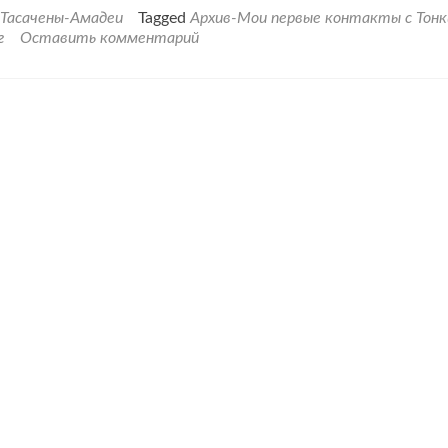
проВаш
-Тасачены-Амадеи
Tagged
Архив-Мои первые контакты с Тон
мир
г
Оставить комментарий
застрял
в
иллюзиях,
в
вашем
мире
много
обмана
и
страданий