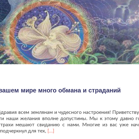
 вашем мире много обмана и страданий
дравия всем землянам и чудесного настроения! Приветству
Эти наши желания вполне допустимы. Мы к этому давно г
страхи мешают свиданию с нами. Многие из вас уже на
Читать
 подчеркнул для тех,
[…]
больше