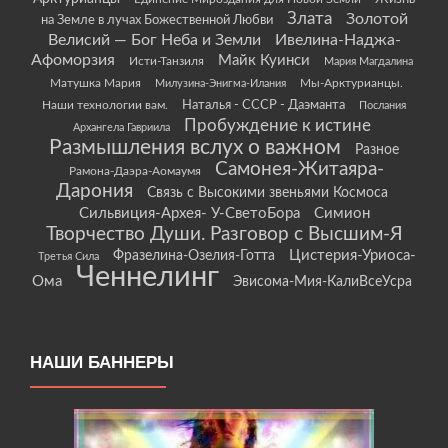
Злата
Золотой
на Земле в лучах Божественной Любви
Велисий — Бог Неба и Земли
Ивелина-Наджа-
Афоморзия
Майк Куинси
Исти-Танзиля
Мария Магдалина
Матушка Мария
Мы-Арктурианцы.
Милузина-Энигма-Илания
Наши технологии вам.
Наталья - СССР - Даэманта
Послания
Пробуждение к истине
Архангела Гавриила
Размышления вслух о важном
Разное
Самонея-Житаяра-
Рамона-Даэра-Аомаумя
Дарония
Связь с Высокими звеньями Космоса
Сильвиция-Архея- У-СветоБора
Симион
Творчество Души. Разговор с Высшим-Я
Цистерия-Уриоса-
Фразелина-Озелия-Готта
Третья Сила
Ченнелинг
Ома
Эвисома-Мия-КалиВсеУсра
НАШИ БАННЕРЫ