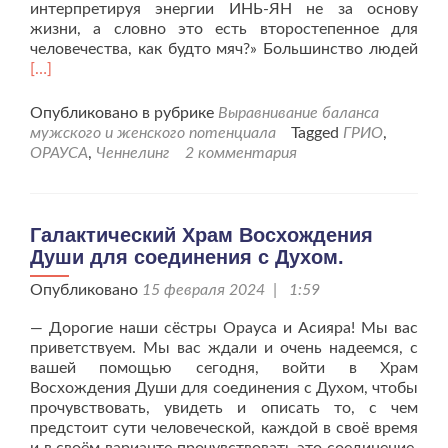
интерпретируя энергии ИНЬ-ЯН не за основу
жизни, а словно это есть второстепенное для
Чит
человечества, как будто мяч?» Большинство людей
бол
[…]
про
Инь
Опубликовано в рубрике
Выравнивание баланса
Ян
мужского и женского потенциала
Tagged
ГРИО
,
для
ОРАУСА
,
Ченнелинг
2 комментария
жиз
чел
2
сеан
Галактический Храм Восхождения
Души для соединения с Духом.
Опубликовано
15 февраля 2024 | 1:59
— Дорогие наши сёстры Орауса и Асияра! Мы вас
приветствуем. Мы вас ждали и очень надеемся, с
вашей помощью сегодня, войти в Храм
Восхождения Души для соединения с Духом, чтобы
прочувствовать, увидеть и описать то, с чем
предстоит сути человеческой, каждой в своё время