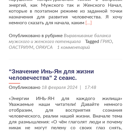
энергий, как Мужского так и Женского Начал,
которые в поэтапном режиме из заданной точки
назначения для развития человечества. Я хочу
Читать
немного сказать для начала, каким
[…]
больше
про“Значение
Опубликовано в рубрике
Выравнивание баланса
Инь-
мужского и женского потенциала
Tagged
ГРИО
,
Ян
ОАСТРИУМ
,
ОРАУСА
1 комментарий
для
жизни
человечества”
2
“Значение Инь-Ян для жизни
сеанс.
человечества” 2 сеанс.
Комментарии
Тонкого
Опубликовано
18 февраля 2024 | 17:48
плана.
«Энергии ИНЬ-ЯН для каждого жилища»
Уважаемые наши читатели! Давайте немного
отобразим, для восприятия сознания
человеческого, реалии нашей жизни. Вначале тема
для размышления: «О чём глаголят люди и почему
никак не могут пелену со своих глаз снять,