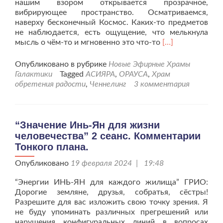
нашим взором открывается прозрачное,
вибрирующее пространство. Осматриваемся,
наверху бесконечный Космос. Каких-то предметов
не наблюдается, есть ощущение, что мелькнула
Читать
мысль о чём-то и мгновенно это что-то
[…]
больше
проХрам,
Опубликовано в рубрике
Новые Эфирные Храмы
сотворяющий
Галактики
Tagged
АСИЯРА
,
ОРАУСА
,
Храм
радость
обретения радости
,
Ченнелинг
3 комментария
чувств
человеческих.
“Значение Инь-Ян для жизни
человечества” 2 сеанс. Комментарии
Тонкого плана.
Опубликовано
19 февраля 2024 | 19:48
“Энергии ИНЬ-ЯН для каждого жилища” ГРИО:
Дорогие земляне, друзья, собратья, сёстры!
Разрешите для вас изложить свою точку зрения. Я
не буду упоминать различных прегрешений или
нарушения конфигуральных линий в вопросах