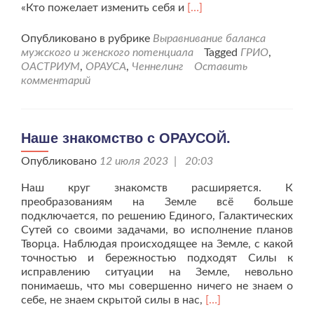
Читать
«Кто пожелает изменить себя и
[…]
больше
про“Значение
Опубликовано в рубрике
Выравнивание баланса
Инь-
мужского и женского потенциала
Tagged
ГРИО
,
Ян
ОАСТРИУМ
,
ОРАУСА
,
Ченнелинг
Оставить
для
комментарий
жизни
человечества”
1сеанс.
Наше знакомство с ОРАУСОЙ.
Опубликовано
12 июля 2023 | 20:03
Наш круг знакомств расширяется. К
преобразованиям на Земле всё больше
подключается, по решению Единого, Галактических
Сутей со своими задачами, во исполнение планов
Творца. Наблюдая происходящее на Земле, с какой
точностью и бережностью подходят Силы к
исправлению ситуации на Земле, невольно
понимаешь, что мы совершенно ничего не знаем о
Читать
себе, не знаем скрытой силы в нас,
[…]
больше