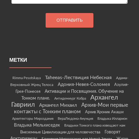
МЕТКИ
Taheeas-Лествиция Небесная
Rimma Pesotskaya
Адама-
Адония-Невея-Соломея
Азулия-
Верховный Жрец Телоса
Грея-Понесея
Активации и Посвящения. Обучение на
Архангел
Тонком плане.
Антидемиург Кобра
Гавриил
Архив-Мои первые
Архангел Михаил
контакты с Тонким планом
Архив Хроник Акаши
Архитекторы Мироздания
ВераЛюдома-Анунция
Владыка Илларион
Владыка Мельхиседек
Владыки Тонкого плана извещают нам
Говорят
Внеземные Цивилизации для человечества
Арктурианцы
Жизнь
Единение Мироздания для Новой Земли