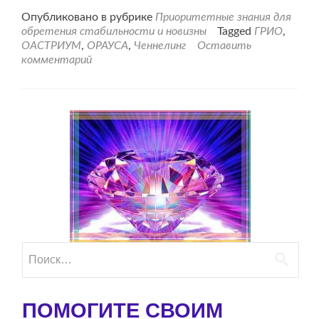
проНаше
Опубликовано в рубрике
Приоритетные знания для
знакомство
обретения стабильности и новизны
Tagged
ГРИО
,
с
ОАСТРИУМ
,
ОРАУСА
,
Ченнелинг
Оставить
ОРАУСОЙ.
комментарий
Найти:
ПОМОГИТЕ СВОИМ