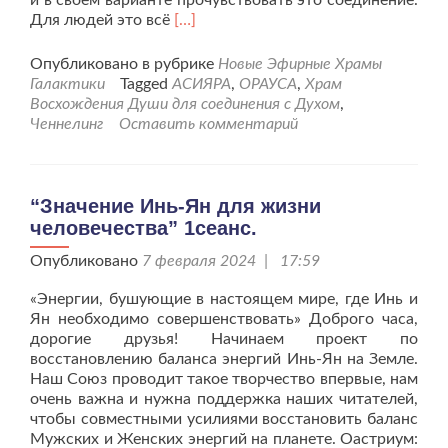
и в своём варианте прочувствовать это соединение.
Читать
Для людей это всё
[…]
больше
проГалактический
Опубликовано в рубрике
Новые Эфирные Храмы
Храм
Галактики
Tagged
АСИЯРА
,
ОРАУСА
,
Храм
Восхождения
Восхождения Души для соединения с Духом
,
Души
Ченнелинг
Оставить комментарий
для
соединения
с
Духом.
“Значение Инь-Ян для жизни
человечества” 1сеанс.
Опубликовано
7 февраля 2024 | 17:59
«Энергии, бушующие в настоящем мире, где Инь и
Ян необходимо совершенствовать» Доброго часа,
дорогие друзья! Начинаем проект по
восстановлению баланса энергий Инь-Ян на Земле.
Наш Союз проводит такое творчество впервые, нам
очень важна и нужна поддержка наших читателей,
чтобы совместными усилиями восстановить баланс
Мужских и Женских энергий на планете. Оастриум: