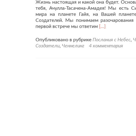
Жизнь настоящая и какой она будет. Осно
тебя, Ачулла-Тасачена-Амадея! Мы есть 
мира на планете Гайя, на Вашей планет
Создателей. Мы понимаем разочарования 
Читать
первой встрече мы ответим
[…]
больше
проЧеннелинг
Опубликовано в рубрике
Послания с Небес
,
Ч
Основателей-
Создатели
,
Ченнелинг
4 комментария
Создателей,
заставляющий
задуматься.