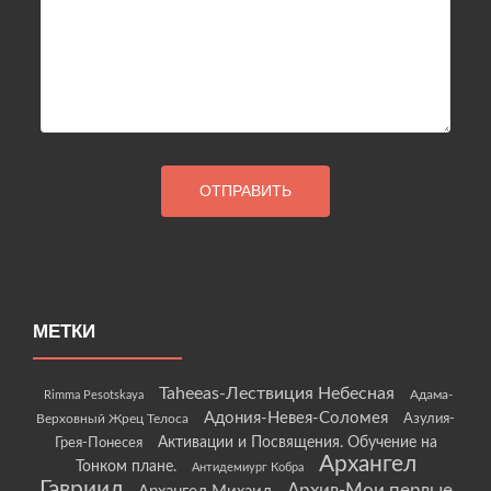
МЕТКИ
Taheeas-Лествиция Небесная
Rimma Pesotskaya
Адама-
Адония-Невея-Соломея
Азулия-
Верховный Жрец Телоса
Грея-Понесея
Активации и Посвящения. Обучение на
Архангел
Тонком плане.
Антидемиург Кобра
Гавриил