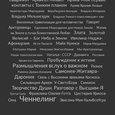
Архив-Мои первые
Архангел Михаил
контакты с Тонким планом
Архив Хроник Акаши
Архитекторы Мироздания
ВераЛюдома-Анунция
Владыка Илларион
Владыка Мельхиседек
Владыки Тонкого плана извещают нам
Говорят
Внеземные Цивилизации для человечества
Арктурианцы
Жизнь
Единение Мироздания для Новой Земли
Злата
Золотой
на Земле в лучах Божественной Любви
Велисий — Бог Неба и Земли
Ивелина-Наджа-
Афоморзия
Майк Куинси
Исти-Танзиля
Мария Магдалина
Матушка Мария
Мы-Арктурианцы.
Милузина-Энигма-Илания
Наши технологии вам.
Наталья - СССР - Даэманта
Послания
Пробуждение к истине
Архангела Гавриила
Размышления вслух о важном
Разное
Самонея-Житаяра-
Рамона-Даэра-Аомаумя
Дарония
Связь с Высокими звеньями Космоса
Сильвиция-Архея- У-СветоБора
Симион
Творчество Души. Разговор с Высшим-Я
Цистерия-Уриоса-
Фразелина-Озелия-Готта
Третья Сила
Ченнелинг
Ома
Эвисома-Мия-КалиВсеУсра