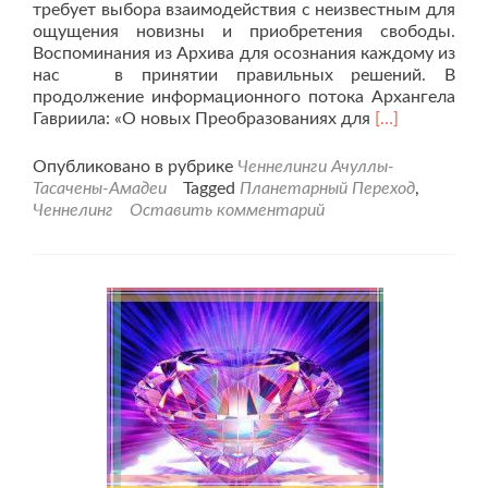
требует выбора взаимодействия с неизвестным для
ощущения новизны и приобретения свободы.
Воспоминания из Архива для осознания каждому из
нас в принятии правильных решений. В
продолжение информационного потока Архангела
Читать
Гавриила: «О новых Преобразованиях для
[…]
больше
проХроники
Опубликовано в рубрике
Ченнелинги Ачуллы-
земной
Тасачены-Амадеи
Tagged
Планетарный Переход
,
жизни.
Ченнелинг
Оставить комментарий
Планетарный
Переход.