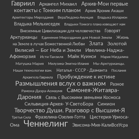
Гавриил
Архив-Мои первые
Архангел Михаил
контакты с Тонким планом
Архив Хроник Акаши
Архитекторы Мироздания
ВераЛюдома-Анунция
Владыка Илларион
Владыка Мельхиседек
Владыки Тонкого плана извещают нам
Говорят
Внеземные Цивилизации для человечества
Арктурианцы
Жизнь
Единение Мироздания для Новой Земли
Злата
Золотой
на Земле в лучах Божественной Любви
Велисий — Бог Неба и Земли
Ивелина-Наджа-
Афоморзия
Майк Куинси
Исти-Танзиля
Мария Магдалина
Матушка Мария
Мы-Арктурианцы.
Милузина-Энигма-Илания
Наши технологии вам.
Наталья - СССР - Даэманта
Послания
Пробуждение к истине
Архангела Гавриила
Размышления вслух о важном
Разное
Самонея-Житаяра-
Рамона-Даэра-Аомаумя
Дарония
Связь с Высокими звеньями Космоса
Сильвиция-Архея- У-СветоБора
Симион
Творчество Души. Разговор с Высшим-Я
Цистерия-Уриоса-
Фразелина-Озелия-Готта
Третья Сила
Ченнелинг
Ома
Эвисома-Мия-КалиВсеУсра