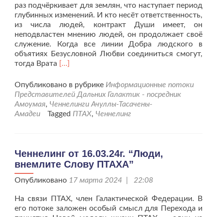
раз подчёркивает для землян, что наступает период
глубинных изменений. И кто несёт ответственность,
из числа людей, контракт Души имеет, он
неподвластен мнению людей, он продолжает своё
служение. Когда все линии Добра людского в
объятиях Безусловной Любви соединиться смогут,
Читать
тогда Врата
[…]
больше
проЧеннелинг
Опубликовано в рубрике
Информационные потоки
от
Представителей Дальних Галактик - посредник
18.11.24г.
Амоумая
,
Ченнелинги Ачуллы-Тасачены-
«Для
Амадеи
Tagged
ПТАХ
,
Ченнелинг
тех
людей,
кто
готов
Ченнелинг от 16.03.24г. “Люди,
принять
внемлите Слову ПТАХА”
жизнь
в
Опубликовано
17 марта 2024 | 22:08
новых
На связи ПТАХ, член Галактической Федерации. В
условиях»
его потоке заложен особый смысл для Перехода и