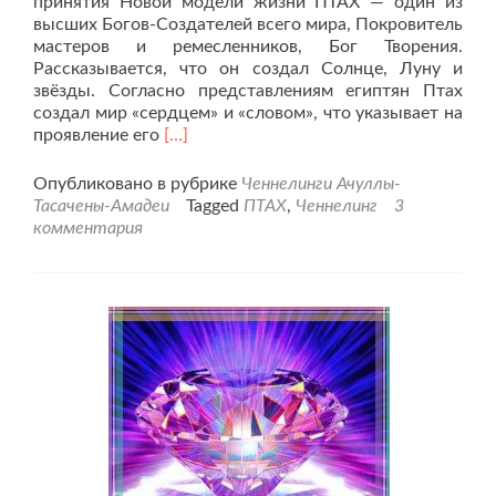
принятия Новой модели жизни ПТАХ — один из
высших Богов-Создателей всего мира, Покровитель
мастеров и ремесленников, Бог Творения.
Рассказывается, что он создал Солнце, Луну и
звёзды. Согласно представлениям египтян Птах
создал мир «сердцем» и «словом», что указывает на
Читать
проявление его
[…]
больше
проЧеннелинг
Опубликовано в рубрике
Ченнелинги Ачуллы-
от
Тасачены-Амадеи
Tagged
ПТАХ
,
Ченнелинг
3
16.03.24г.
комментария
“Люди,
внемлите
Слову
ПТАХА”