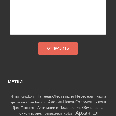
МЕТКИ
Taheeas-Лествиция Небесная
Rimma Pesotskaya
Адама-
Адония-Невея-Соломея
Азулия-
Верховный Жрец Телоса
Грея-Понесея
Активации и Посвящения. Обучение на
Архангел
Тонком плане.
Антидемиург Кобра