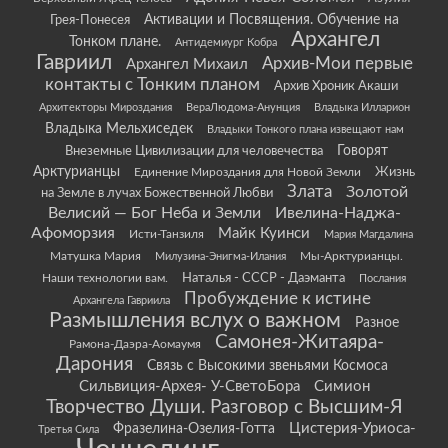
Грея-Понесея
Активации и Посвящения. Обучение на
Архангел
Тонком плане.
Антидемиург Кобра
Гавриил
Архив-Мои первые
Архангел Михаил
контакты с Тонким планом
Архив Хроник Акаши
Архитекторы Мироздания
ВераЛюдома-Анунция
Владыка Илларион
Владыка Мельхиседек
Владыки Тонкого плана извещают нам
Говорят
Внеземные Цивилизации для человечества
Арктурианцы
Жизнь
Единение Мироздания для Новой Земли
Злата
Золотой
на Земле в лучах Божественной Любви
Велисий — Бог Неба и Земли
Ивелина-Наджа-
Афоморзия
Майк Куинси
Исти-Танзиля
Мария Магдалина
Матушка Мария
Мы-Арктурианцы.
Милузина-Энигма-Илания
Наши технологии вам.
Наталья - СССР - Даэманта
Послания
Пробуждение к истине
Архангела Гавриила
Размышления вслух о важном
Разное
Самонея-Житаяра-
Рамона-Даэра-Аомаумя
Дарония
Связь с Высокими звеньями Космоса
Сильвиция-Архея- У-СветоБора
Симион
Творчество Души. Разговор с Высшим-Я
Цистерия-Уриоса-
Фразелина-Озелия-Готта
Третья Сила