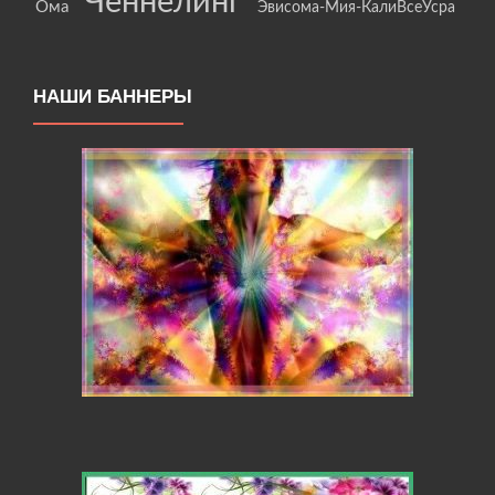
Ченнелинг
Ома
Эвисома-Мия-КалиВсеУсра
НАШИ БАННЕРЫ