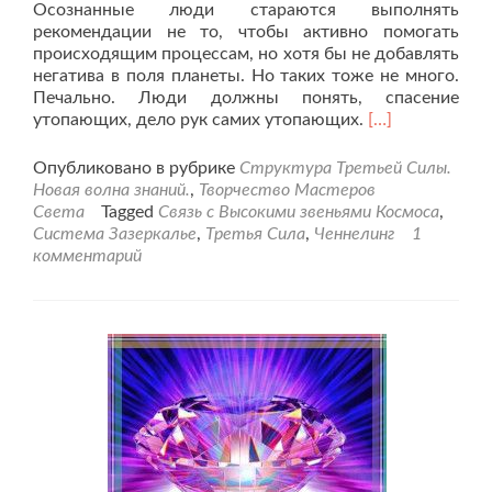
Осознанные люди стараются выполнять
рекомендации не то, чтобы активно помогать
происходящим процессам, но хотя бы не добавлять
негатива в поля планеты. Но таких тоже не много.
Печально. Люди должны понять, спасение
Читать
утопающих, дело рук самих утопающих.
[…]
больше
проПередача
Опубликовано в рубрике
Структура Третьей Силы.
потенциала
Новая волна знаний.
,
Творчество Мастеров
Третьей
Света
Tagged
Связь с Высокими звеньями Космоса
,
Силы
Система Зазеркалье
,
Третья Сила
,
Ченнелинг
1
операторам.
комментарий