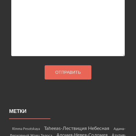
МЕТКИ
Taheeas-Лествиция Небесная
Rimma Pesotskaya
Адама-
Адония-Невея-Соломея
Азулия-
Верховный Жрец Телоса