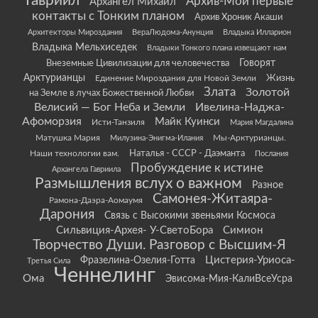
Гавриил
Архив-Мои первые
Архангел Михаил
контакты с Тонким планом
Архив Хроник Акаши
Архитекторы Мироздания
ВераЛюдома-Анунция
Владыка Илларион
Владыка Мельхиседек
Владыки Тонкого плана извещают нам
Говорят
Внеземные Цивилизации для человечества
Арктурианцы
Жизнь
Единение Мироздания для Новой Земли
Злата
Золотой
на Земле в лучах Божественной Любви
Велисий — Бог Неба и Земли
Ивелина-Наджа-
Афоморзия
Майк Куинси
Исти-Танзиля
Мария Магдалина
Матушка Мария
Мы-Арктурианцы.
Милузина-Энигма-Илания
Наши технологии вам.
Наталья - СССР - Даэманта
Послания
Пробуждение к истине
Архангела Гавриила
Размышления вслух о важном
Разное
Самонея-Житаяра-
Рамона-Даэра-Аомаумя
Дарония
Связь с Высокими звеньями Космоса
Сильвиция-Архея- У-СветоБора
Симион
Творчество Души. Разговор с Высшим-Я
Цистерия-Уриоса-
Фразелина-Озелия-Готта
Третья Сила
Ченнелинг
Ома
Эвисома-Мия-КалиВсеУсра