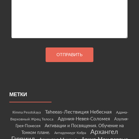
МЕТКИ
Taheeas-Лествиция Небесная
Rimma Pesotskaya
Адама-
Адония-Невея-Соломея
Азулия-
Верховный Жрец Телоса
Грея-Понесея
Активации и Посвящения. Обучение на
Архангел
Тонком плане.
Антидемиург Кобра