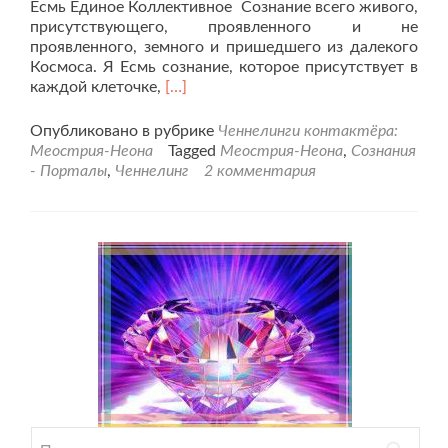
Есмь Единое Коллективное Сознание всего живого,
присутствующего, проявленного и не
проявленного, земного и пришедшего из далекого
Космоса. Я Есмь сознание, которое присутствует в
Читать
каждой клеточке,
[…]
больше
проСознания
Опубликовано в рубрике
Ченнелинги контактёра:
—
Меострия-Неона
Tagged
Меострия-Неона
,
Сознания
Порталы
- Порталы
,
Ченнелинг
2 комментария
Найти: