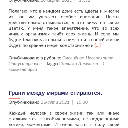
Опубликовано
26 марта 2021 | 19:32
Полагаю, что в каждом доме есть цветы и многие
из вас им уделяют особое внимание. Цветы
действительно отзываются, я это вижу на своих
цветах. У меня такое впечатление, что во всех
живых организмах течёт своя жизнь. И если мы
будем благожелательны к ним, то и в нашей жизни
Читать
будет, по крайней мере, всё стабильно и
[…]
больше
проДомашние
Опубликовано в рубрике
Очевидное-Невероятное-
цветы
Потустороннее
Tagged
Записки Домового
1
приносят
комментарий
радость.
Грани между мирами стираются.
Опубликовано
2 марта 2021 | 15:30
Каждый человек в своей жизни так или иначе
сталкивается с необъяснимыми, не поддающими
логике, моментами. И очень часто, в силу своей