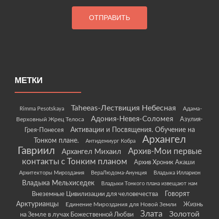
МЕТКИ
Taheeas-Лествиция Небесная
Rimma Pesotskaya
Адама-
Адония-Невея-Соломея
Азулия-
Верховный Жрец Телоса
Грея-Понесея
Активации и Посвящения. Обучение на
Архангел
Тонком плане.
Антидемиург Кобра
Гавриил
Архив-Мои первые
Архангел Михаил
контакты с Тонким планом
Архив Хроник Акаши
Архитекторы Мироздания
ВераЛюдома-Анунция
Владыка Илларион
Владыка Мельхиседек
Владыки Тонкого плана извещают нам
Говорят
Внеземные Цивилизации для человечества
Арктурианцы
Жизнь
Единение Мироздания для Новой Земли
Злата
Золотой
на Земле в лучах Божественной Любви