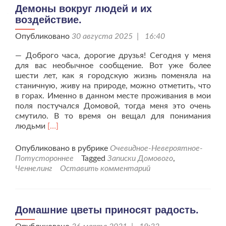
Демоны вокруг людей и их
воздействие.
Опубликовано
30 августа 2025 | 16:40
— Доброго часа, дорогие друзья! Сегодня у меня
для вас необычное сообщение. Вот уже более
шести лет, как я городскую жизнь поменяла на
станичную, живу на природе, можно отметить, что
в горах. Именно в данном месте проживания в мои
поля постучался Домовой, тогда меня это очень
смутило. В то время он вещал для понимания
Читать
людьми
[…]
больше
проДемоны
Опубликовано в рубрике
Очевидное-Невероятное-
вокруг
Потустороннее
Tagged
Записки Домового
,
людей
Ченнелинг
Оставить комментарий
и
их
воздействие.
Домашние цветы приносят радость.