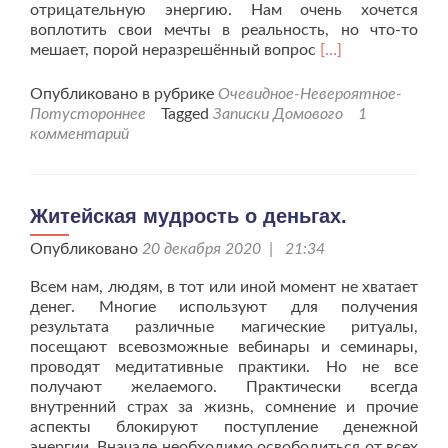
отрицательную энергию. Нам очень хочется
воплотить свои мечты в реальность, но что-то
Читать
мешает, порой неразрешённый вопрос
[…]
больше
проКогда
Опубликовано в рубрике
Очевидное-Невероятное-
не
Потустороннее
Tagged
Записки Домового
1
разрешаются
комментарий
вопросы
в
жизни.
Житейская мудрость о деньгах.
Опубликовано
20 декабря 2020 | 21:34
Всем нам, людям, в тот или иной момент не хватает
денег. Многие используют для получения
результата различные магические ритуалы,
посещают всевозможные вебинары и семинары,
проводят медитативные практики. Но не все
получают желаемого. Практически всегда
внутренний страх за жизнь, сомнение и прочие
аспекты блокируют поступление денежной
энергии. Вначале необходимо освободиться от всех