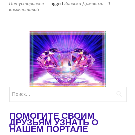
истины
Потустороннее
Tagged
Записки Домового
1
от
комментарий
домового.
Найти:
ПОМОГИТЕ СВОИМ
ДРУЗЬЯМ УЗНАТЬ О
НАШЕМ ПОРТАЛЕ