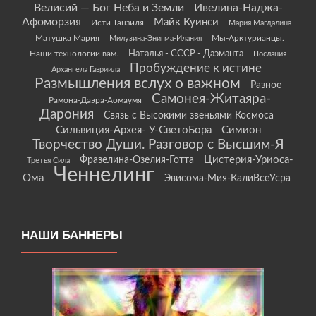
Велисий — Бог Неба и Земли
Ивелина-Наджа-
Афоморзия
Майк Куинси
Исти-Танзиля
Мария Магдалина
Матушка Мария
Мы-Арктурианцы.
Милузина-Энигма-Илания
Наши технологии вам.
Наталья - СССР - Даэманта
Послания
Пробуждение к истине
Архангела Гавриила
Размышления вслух о важном
Разное
Самонея-Житаяра-
Рамона-Даэра-Аомаумя
Дарония
Связь с Высокими звеньями Космоса
Сильвиция-Архея- У-СветоБора
Симион
Творчество Души. Разговор с Высшим-Я
Цистерия-Уриоса-
Фразелина-Озелия-Готта
Третья Сила
Ченнелинг
Ома
Эвисома-Мия-КалиВсеУсра
НАШИ БАННЕРЫ