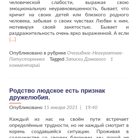
человеческой слабости, выражая свою
эмоциональную неуравновешенность, бывает, что
кричит на своих детей или близкого родного
человека, забывая о своих чувствах Любви к ним,
мотивируя своей занятостью. Бывает и
раздражительность очень ярко выраженной. А если
Читать
[…]
больше
проГрани
Опубликовано в рубрике
Очевидное-Невероятное-
между
Потустороннее
Tagged
Записки Домового
1
мирами
комментарий
стираются.
Родство людское есть признак
дружелюбия.
Опубликовано
15 января 2021 | 19:40
Каждый из нас на своём пути встречает
определённые трудности, но не каждый смотрит в
корень создавшейся ситуации. Проживая в
содружестве со своими близкими, мы порой не