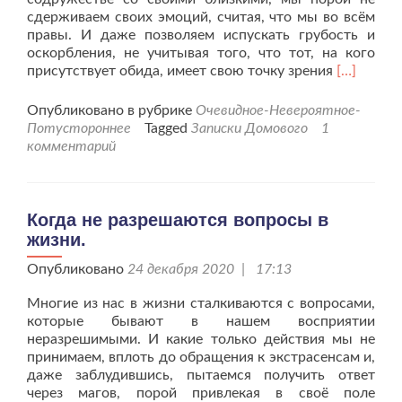
сдерживаем своих эмоций, считая, что мы во всём
правы. И даже позволяем испускать грубость и
оскорбления, не учитывая того, что тот, на кого
Читать
присутствует обида, имеет свою точку зрения
[…]
больше
проРодст
Опубликовано в рубрике
Очевидное-Невероятное-
людское
Потустороннее
Tagged
Записки Домового
1
есть
комментарий
признак
дружелюб
Когда не разрешаются вопросы в
жизни.
Опубликовано
24 декабря 2020 | 17:13
Многие из нас в жизни сталкиваются с вопросами,
которые бывают в нашем восприятии
неразрешимыми. И какие только действия мы не
принимаем, вплоть до обращения к экстрасенсам и,
даже заблудившись, пытаемся получить ответ
через магов, порой привлекая в своё поле