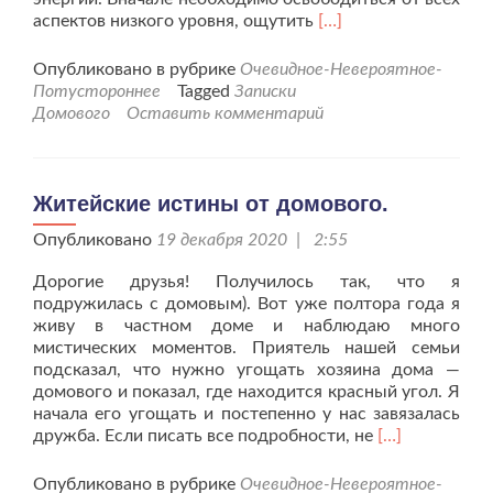
Читать
аспектов низкого уровня, ощутить
[…]
больше
проЖитейская
Опубликовано в рубрике
Очевидное-Невероятное-
мудрость
Потустороннее
Tagged
Записки
о
Домового
Оставить комментарий
деньгах.
Житейские истины от домового.
Опубликовано
19 декабря 2020 | 2:55
Дорогие друзья! Получилось так, что я
подружилась с домовым). Вот уже полтора года я
живу в частном доме и наблюдаю много
мистических моментов. Приятель нашей семьи
подсказал, что нужно угощать хозяина дома —
домового и показал, где находится красный угол. Я
начала его угощать и постепенно у нас завязалась
Читать
дружба. Если писать все подробности, не
[…]
больше
проЖитейски
Опубликовано в рубрике
Очевидное-Невероятное-