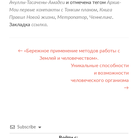
Ачуллы-Тасачены-Амадеи
и отмечена тегом
Архив-
Мои первые контакты с Тонким планом
,
Книга
Правил Новой жизни
,
Метропатор
,
Ченнелинг
.
Закладка
ссылка
.
Навигация
←
«Бережное применение методов работы с
Землей и человечеством».
по
Уникальные способности
записям
и возможности
человеческого организма
→
Subscribe
Войти с: