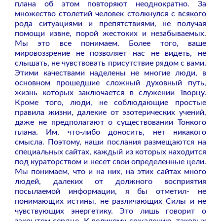
плана об этом повторяют неоднократно. За
множество столетий человек столкнулся с всякого
рода ситуациями и препятствиями, не получая
помощи извне, порой жестоких и незабываемых.
Мы это все понимаем. Более того, ваше
мировоззрение не позволяет нас не видеть, не
слышать, не чувствовать присутствие рядом с вами.
Этими качествами наделены не многие люди, в
основном прошедшие сложный духовный путь,
жизнь которых заключается в служении Творцу.
Кроме того, люди, не соблюдающие простые
правила жизни, далекие от эзотерических учений,
даже не предполагают о существовании Тонкого
плана. Им, что-либо доносить, нет никакого
смысла. Поэтому, наши послания размещаются на
специальных сайтах, каждый из которых находится
под кураторством и несет свои определенные цели.
Мы понимаем, что и на них, на этих сайтах много
людей, далеких от должного восприятия
посылаемой информации, я бы отметил- не
понимающих истины, не различающих Силы и не
чувствующих энергетику. Это лишь говорит о
закрытом сердце. К великому сожалению, таковых