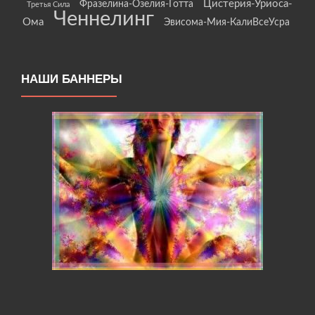
Цистерия-Уриоса-
Фразелина-Озелия-Готта
Третья Сила
Ченнелинг
Ома
Эвисома-Мия-КалиВсеУсра
НАШИ БАННЕРЫ