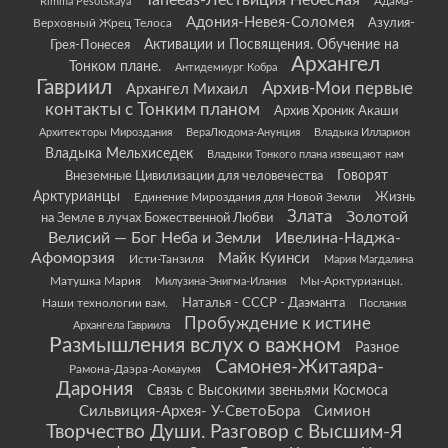
Taheeas-Лествиция Небесная
Rimma Pesotskaya
Адама-
Адония-Невея-Соломея
Азулия-
Верховный Жрец Телоса
Грея-Понесея
Активации и Посвящения. Обучение на
Архангел
Тонком плане.
Антидемиург Кобра
Гавриил
Архив-Мои первые
Архангел Михаил
контакты с Тонким планом
Архив Хроник Акаши
Архитекторы Мироздания
ВераЛюдома-Анунция
Владыка Илларион
Владыка Мельхиседек
Владыки Тонкого плана извещают нам
Говорят
Внеземные Цивилизации для человечества
Арктурианцы
Жизнь
Единение Мироздания для Новой Земли
Злата
Золотой
на Земле в лучах Божественной Любви
Велисий — Бог Неба и Земли
Ивелина-Наджа-
Афоморзия
Майк Куинси
Исти-Танзиля
Мария Магдалина
Матушка Мария
Мы-Арктурианцы.
Милузина-Энигма-Илания
Наши технологии вам.
Наталья - СССР - Даэманта
Послания
Пробуждение к истине
Архангела Гавриила
Размышления вслух о важном
Разное
Самонея-Житаяра-
Рамона-Даэра-Аомаумя
Дарония
Связь с Высокими звеньями Космоса
Сильвиция-Архея- У-СветоБора
Симион
Творчество Души. Разговор с Высшим-Я