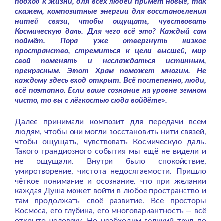
подход к жизни, для всех людей примет новые, так
скажем, композитные энергии для восстановления
нитей связи, чтобы ощущать, чувствовать
Космическую даль. Для чего всё это? Каждый сам
поймёт. Пора уже отвергнуть низкое
пространство, стремиться к цели высшей, мир
свой поменять и наслаждаться истинным,
прекрасным. Этот Храм поможет многим. Не
каждому здесь вход открыт. Всё постепенно, люди,
всё поэтапно. Если ваше сознание на уровне земном
чисто, то вы с лёгкостью сюда войдёте».
Далее принимали композит для передачи всем
людям, чтобы они могли восстановить нити связей,
чтобы ощущать, чувствовать Космическую даль.
Такого грандиозного события мы ещё не видели и
не ощущали. Внутри было спокойствие,
умиротворение, чистота недосягаемости. Пришло
чёткое понимание и осознание, что при желании
каждая Душа может войти в любое пространство и
там продолжать своё развитие. Все просторы
Космоса, его глубина, его многовариантность — всё
открыто человеку. Но необходим великий труд по