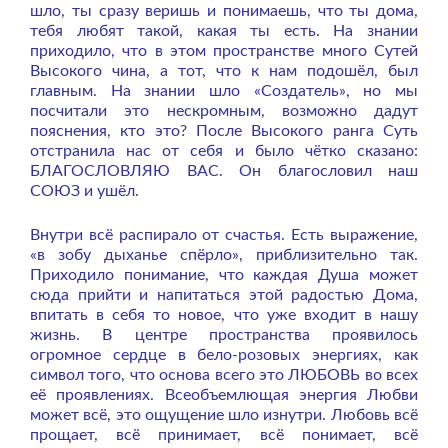
шло, ты сразу веришь и понимаешь, что ты дома,
тебя любят такой, какая ты есть. На знании
приходило, что в этом пространстве много Сутей
Высокого чина, а тот, что к нам подошёл, был
главным. На знании шло «Создатель», но мы
посчитали это нескромным, возможно дадут
пояснения, кто это? После Высокого ранга Суть
отстранила нас от себя и было чётко сказано:
БЛАГОСЛОВЛЯЮ ВАС. Он благословил наш
СОЮЗ и ушёл.
Внутри всё распирало от счастья. Есть выражение,
«в зобу дыханье спёрло», приблизительно так.
Приходило понимание, что каждая Душа может
сюда прийти и напитаться этой радостью Дома,
впитать в себя то новое, что уже входит в нашу
жизнь. В центре пространства проявилось
огромное сердце в бело-розовых энергиях, как
символ того, что основа всего это ЛЮБОВЬ во всех
её проявлениях. Всеобъемлющая энергия Любви
может всё, это ощущение шло изнутри. Любовь всё
прощает, всё принимает, всё понимает, всё