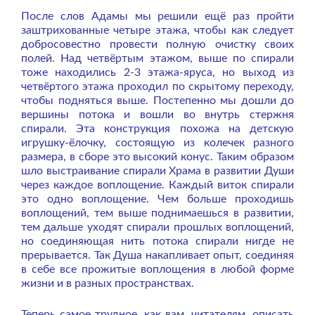
После слов Адамы мы решили ещё раз пройти
заштрихованные четыре этажа, чтобы как следует
добросовестно провести полную очистку своих
полей. Над четвёртым этажом, выше по спирали
тоже находились 2-3 этажа-яруса, но выход из
четвёртого этажа проходил по скрытому переходу,
чтобы подняться выше. Постепенно мы дошли до
вершины потока и вошли во внутрь стержня
спирали. Эта конструкция похожа на детскую
игрушку-ёлочку, состоящую из колечек разного
размера, в сборе это высокий конус. Таким образом
шло выстраивание спирали Храма в развитии Души
через каждое воплощение. Каждый виток спирали
это одно воплощение. Чем больше проходишь
воплощений, тем выше поднимаешься в развитии,
тем дальше уходят спирали прошлых воплощений,
но соединяющая нить потока спирали нигде не
прерывается. Так Душа накапливает опыт, соединяя
в себе все прожитые воплощения в любой форме
жизни и в разных пространствах.
Теперь самое трудное, как вам, читателям, описать