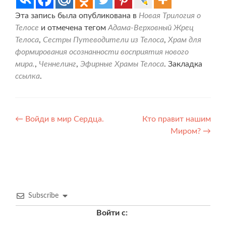
Эта запись была опубликована в
Новая Трилогия о
Телосе
и отмечена тегом
Адама-Верховный Жрец
Телоса
,
Сестры Путеводители из Телоса
,
Храм для
формирования осознанности восприятия нового
мира.
,
Ченнелинг
,
Эфирные Храмы Телоса
. Закладка
ссылка
.
Навигация
←
Войди в мир Сердца.
Кто правит нашим
Миром?
→
по
записям
Subscribe
Войти с: