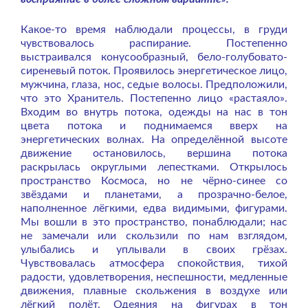
Какое-то время наблюдали процессы, в груди
чувствовалось распирание. Постепенно
выстраивался конусообразный, бело-голубовато-
сиреневый поток. Проявилось энергетическое лицо,
мужчина, глаза, нос, седые волосы. Предположили,
что это Хранитель. Постепенно лицо «растаяло».
Входим во внутрь потока, одежды на нас в тон
цвета потока и поднимаемся вверх на
энергетических волнах. На определённой высоте
движение остановилось, вершина потока
раскрылась округлыми лепестками. Открылось
пространство Космоса, но не чёрно-синее со
звёздами и планетами, а прозрачно-белое,
наполненное лёгкими, едва видимыми, фигурами.
Мы вошли в это пространство, понаблюдали; нас
не замечали или скользили по нам взглядом,
улыбались и уплывали в своих грёзах.
Чувствовалась атмосфера спокойствия, тихой
радости, удовлетворения, неспешности, медленные
движения, плавные скольжения в воздухе или
лёгкий полёт. Одеяния на фигурах в тон