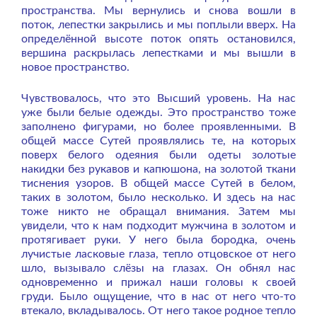
пространства. Мы вернулись и снова вошли в
поток, лепестки закрылись и мы поплыли вверх. На
определённой высоте поток опять остановился,
вершина раскрылась лепестками и мы вышли в
новое пространство.
Чувствовалось, что это Высший уровень. На нас
уже были белые одежды. Это пространство тоже
заполнено фигурами, но более проявленными. В
общей массе Сутей проявлялись те, на которых
поверх белого одеяния были одеты золотые
накидки без рукавов и капюшона, на золотой ткани
тиснения узоров. В общей массе Сутей в белом,
таких в золотом, было несколько. И здесь на нас
тоже никто не обращал внимания. Затем мы
увидели, что к нам подходит мужчина в золотом и
протягивает руки. У него была бородка, очень
лучистые ласковые глаза, тепло отцовское от него
шло, вызывало слёзы на глазах. Он обнял нас
одновременно и прижал наши головы к своей
груди. Было ощущение, что в нас от него что-то
втекало, вкладывалось. От него такое родное тепло