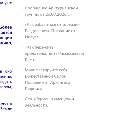
ши уже
Сообщение Арктурианской
группы от 26.07.2026г.
«Как избавиться от иллюзии
более
Разделения». Послание от
ается
Иисуса.
ающие
нциал,
«Как пережить
предательство?» Рассказывает
Рамта.
Манифестируйте себя
ов оно
Божественной Силой.
пение.
оздать
Послание от Архангела
ислом,
Гавриила.
Сен-Жермен о смещении
едут к
реальности.
 Земле