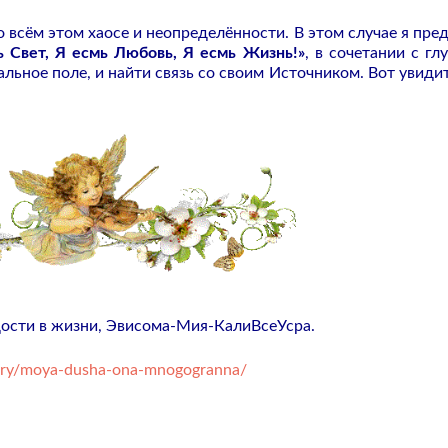
о всём этом хаосе и неопределённости. В этом случае я пре
ь Свет, Я есмь Любовь, Я есмь Жизнь!»
, в сочетании с гл
ьное поле, и найти связь со своим Источником. Вот увидит
ости в жизни, Эвисома-Мия-КалиВсеУсра.
gory/moya-dusha-ona-mnogogranna/