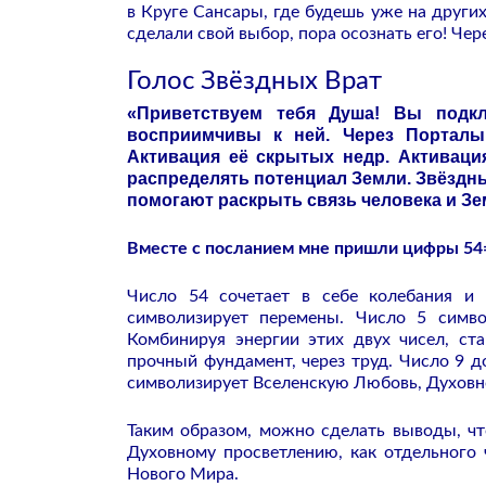
в Круге Сансары, где будешь уже на други
сделали свой выбор, пора осознать его! Че
Голос Звёздных Врат
«Приветствуем тебя Душа! Вы подк
восприимчивы к ней. Через Порталы
Активация её скрытых недр. Активац
распределять потенциал Земли. Звёздн
помогают раскрыть связь человека и Зе
Вместе с посланием мне пришли цифры 54=9
Число 54 сочетает в себе колебания и
символизирует перемены. Число 5 симв
Комбинируя энергии этих двух чисел, ста
прочный фундамент, через труд.
Число 9 д
символизирует Вселенскую Любовь, Духовн
Таким образом, можно сделать выводы, чт
Духовному просветлению, как отдельного 
Нового Мира.