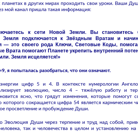
х планетах в других мирах проходить свои уроки. Ваши Ду
рез мой канал пришла такая информация:
лючаетесь к сети Новой Земли. Вы становитесь 
 Земля подключается к Звёздным Вратам и начин
ия — это своего рода Ключи, Световые Коды, помог
ые Врата помогают Планете укрепить внутренний поте
мли. Земля исцеляется!»
, я попыталась разобраться, что они означают.
 энергии цифр 5 и 4. В контексте нумерологии Ангел
олизирует эволюцию, число 4 – тяжёлую работу и тер
новится ясно, что грядут изменения, которые помогут с
о которого сокращается цифра 54 является кармическим ч
ое просветление и пробуждение Души.
о Эволюция Души через терпение и труд над собой, прив
человека, так и человечества в целом и установлению на