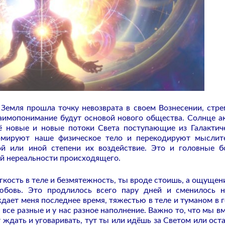
Земля прошла точку невозврата в своем Вознесении, стре
аимопонимание будут основой нового общества. Солнце а
ё новые и новые потоки Света поступающие из Галактич
рмируют наше физическое тело и перекодируют мыслит
й или иной степени их воздействие. Это и головные б
ой нереальности происходящего.
кость в теле и безмятежность, ты вроде стоишь, а ощущени
юбовь. Это продлилось всего пару дней и сменилось 
дает меня последнее время, тяжестью в теле и туманом в г
все разные и у нас разное наполнение. Важно то, что мы вм
т ждать и уговаривать, тут ты или идёшь за Светом или ост