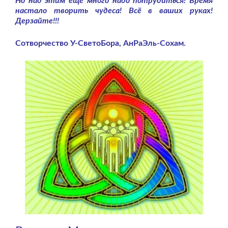
Но над этим ещё много надо потрудиться! Время
настало творить чудеса! Всё в ваших руках!
Дерзайте!!!
Сотворчество У-СветоБора, АнРаЭль-Сохам.