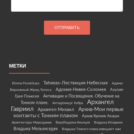
МЕТКИ
Taheeas-Лествиция Небесная
Rimma Pesotskaya
Адама-
Адония-Невея-Соломея
Азулия-
Верховный Жрец Телоса
Грея-Понесея
Активации и Посвящения. Обучение на
Архангел
Тонком плане.
Антидемиург Кобра
Гавриил
Архив-Мои первые
Архангел Михаил
контакты с Тонким планом
Архив Хроник Акаши
Архитекторы Мироздания
ВераЛюдома-Анунция
Владыка Илларион
Владыка Мельхиседек
Владыки Тонкого плана извещают нам