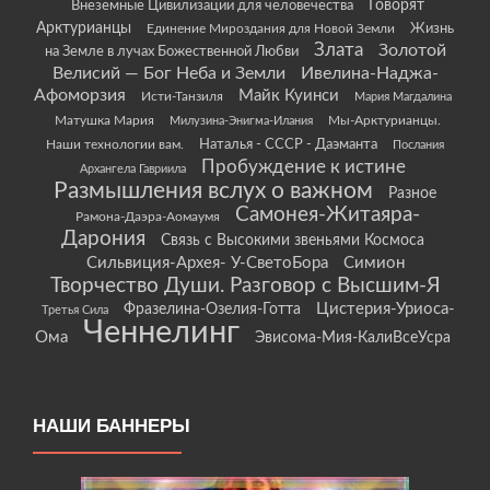
Говорят
Внеземные Цивилизации для человечества
Арктурианцы
Жизнь
Единение Мироздания для Новой Земли
Злата
Золотой
на Земле в лучах Божественной Любви
Велисий — Бог Неба и Земли
Ивелина-Наджа-
Афоморзия
Майк Куинси
Исти-Танзиля
Мария Магдалина
Матушка Мария
Мы-Арктурианцы.
Милузина-Энигма-Илания
Наши технологии вам.
Наталья - СССР - Даэманта
Послания
Пробуждение к истине
Архангела Гавриила
Размышления вслух о важном
Разное
Самонея-Житаяра-
Рамона-Даэра-Аомаумя
Дарония
Связь с Высокими звеньями Космоса
Сильвиция-Архея- У-СветоБора
Симион
Творчество Души. Разговор с Высшим-Я
Цистерия-Уриоса-
Фразелина-Озелия-Готта
Третья Сила
Ченнелинг
Ома
Эвисома-Мия-КалиВсеУсра
НАШИ БАННЕРЫ