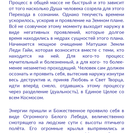
Процесс в общей массе не быстрый и это зависит
от того насколько Душа человека созрела для этого
Перехода в сознании. Однако текучесть времени
ускорилось, ускорив и проявление на Земном плане.
Всё не созвучное этому моменту выходит наружу в
виде негативных проявлений, которые долгое
время находились в недрах сущностей этого плана.
Начинается мощное очищение Матушки Земли
Леди Гайи, которая возносится вместе с теми, кто
находится на ней. Для кого-то процесс
мучительный и болезненный, а для кого- то более-
менее незаметно проходящий. Человек сам должен
осознать и проявить себя, вытеснив наружу изнутри
весь деструктив и, приняв Любовь и Свет Творца,
идти вперёд смело, отдавшись этому процессу
через разделение (дуальность), в Единое Целое со
всем Космосом.
Энергии пришли и Божественное проявило себя в
виде Огромного Белого Лебедя, величественно
смотрящего на людские сути с высоты птичьего
полёта. Его огромные крылья выпрямились и