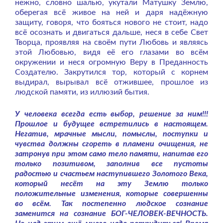
нежно,
словно шалью, укутали Матушку Землю,
оберегая всё живое на ней и даря надёжную
защиту, говоря, что бояться нового не стоит, надо
всё осознать и двигаться дальше, неся в себе Свет
Творца, проявляя на своём пути Любовь и являясь
этой Любовью, видя её его глазами во всём
окружении и неся огромную Веру в Преданность
Создателю.
Закрутился тор, который с корнем
выдирал, вырывал всё отжившее, прошлое из
людской памяти, из иллюзий бытия.
У человека всегда есть выбор, решение за ним!!!
Прошлое и будущее встретились в настоящем.
Негатив, мрачные мысли, помыслы, поступки и
чувства должны сгореть в пламени очищения, не
затронув при этом само тело памяти, напитав его
только позитивом, заполнив все пустоты
радостью и счастьем наступившего Золотого Века,
который несёт на эту Землю только
положительные изменения, которые совершенны
во всём. Так постепенно людское сознание
заменится на сознание БОГ-ЧЕЛОВЕК-ВЕЧНОСТЬ.