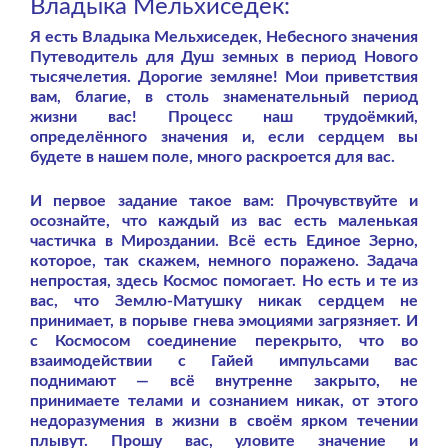
Владыка Мельхиседек:
Я есть Владыка Мельхиседек, Небесного значения
Путеводитель для Душ земных в период Нового
тысячелетия. Дорогие земляне! Мои приветствия
вам, благие, в столь знаменательный период
жизни вас! Процесс наш трудоёмкий,
определённого значения и, если сердцем вы
будете в нашем поле, много раскроется для вас.
И первое задание такое вам: Прочувствуйте и
осознайте, что каждый из вас есть маленькая
частичка в Мироздании. Всё есть Единое Зерно,
которое, так скажем, немного поражено. Задача
непростая, здесь Космос помогает. Но есть и те из
вас, что Землю-Матушку никак сердцем не
принимает, в порыве гнева эмоциями загрязняет. И
с Космосом соединение перекрыто, что во
взаимодействии с Гайей импульсами вас
поднимают — всё внутренне закрыто, не
принимаете телами и сознанием никак, от этого
недоразумения в жизни в своём ярком течении
плывут. Прошу вас, уловите значение и