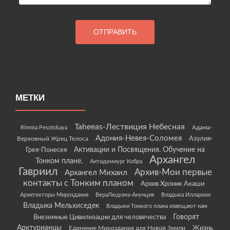
МЕТКИ
Taheeas-Лествиция Небесная
Rimma Pesotskaya
Адама-
Адония-Невея-Соломея
Азулия-
Верховный Жрец Телоса
Грея-Понесея
Активации и Посвящения. Обучение на
Архангел
Тонком плане.
Антидемиург Кобра
Гавриил
Архив-Мои первые
Архангел Михаил
контакты с Тонким планом
Архив Хроник Акаши
Архитекторы Мироздания
ВераЛюдома-Анунция
Владыка Илларион
Владыка Мельхиседек
Владыки Тонкого плана извещают нам
Говорят
Внеземные Цивилизации для человечества
Арктурианцы
Жизнь
Единение Мироздания для Новой Земли