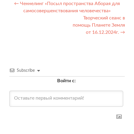
Навигация
←
Ченнелинг «Посыл пространства Аборая для
самосовершенствования человечества»
по
Творческий сеанс в
записям
помощь Планете Земля
от 16.12.2024г.
→
Subscribe
Войти с: