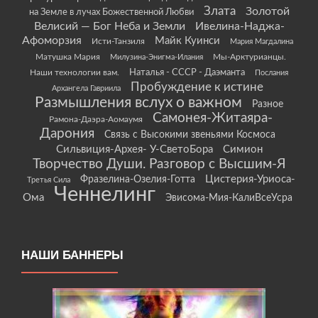
Злата
Золотой
на Земле в лучах Божественной Любви
Велисий — Бог Неба и Земли
Ивелина-Наджа-
Афоморзия
Майк Куинси
Исти-Танзиля
Мария Магдалина
Матушка Мария
Мы-Арктурианцы.
Милузина-Энигма-Илания
Наши технологии вам.
Наталья - СССР - Даэманта
Послания
Пробуждение к истине
Архангела Гавриила
Размышления вслух о важном
Разное
Самонея-Житаяра-
Рамона-Даэра-Аомаумя
Дарония
Связь с Высокими звеньями Космоса
Сильвиция-Архея- У-СветоБора
Симион
Творчество Души. Разговор с Высшим-Я
Цистерия-Уриоса-
Фразелина-Озелия-Готта
Третья Сила
Ченнелинг
Ома
Эвисома-Мия-КалиВсеУсра
НАШИ БАННЕРЫ