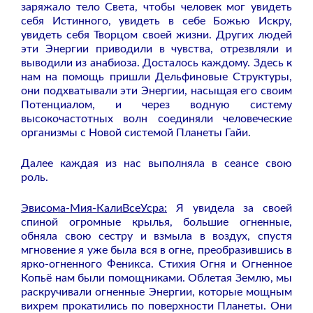
заряжало тело Света, чтобы человек мог увидеть
себя Истинного, увидеть в себе Божью Искру,
увидеть себя Творцом своей жизни. Других людей
эти Энергии приводили в чувства, отрезвляли и
выводили из анабиоза. Досталось каждому. Здесь к
нам на помощь пришли Дельфиновые Структуры,
они подхватывали эти Энергии, насыщая его своим
Потенциалом, и через водную систему
высокочастотных волн соединяли человеческие
организмы с Новой системой Планеты Гайи.
Далее каждая из нас выполняла в сеансе свою
роль.
Эвисома-Мия-КалиВсеУсра:
Я увидела за своей
спиной огромные крылья, большие огненные,
обняла свою сестру и взмыла в воздух, спустя
мгновение я уже была вся в огне, преобразившись в
ярко-огненного Феникса. Стихия Огня и Огненное
Копьё нам были помощниками. Облетая Землю, мы
раскручивали огненные Энергии, которые мощным
вихрем прокатились по поверхности Планеты. Они