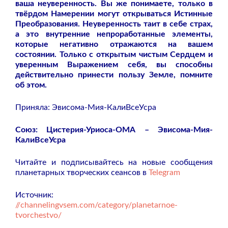
ваша неуверенность. Вы же понимаете, только в
твёрдом Намерении могут открываться Истинные
Преобразования. Неуверенность таит в себе страх,
а это внутренние непроработанные элементы,
которые негативно отражаются на вашем
состоянии. Только с открытым чистым Сердцем и
уверенным Выражением себя, вы способны
действительно принести пользу Земле, помните
об этом.
Приняла: Эвисома-Мия-КалиВсеУсра
Союз: Цистерия-Уриоса-ОМА – Эвисома-Мия-
КалиВсеУсра
Читайте и подписывайтесь на новые сообщения
планетарных творческих сеансов в
Telegram
Источник:
//channelingvsem.com/category/planetarnoe-
tvorchestvo/