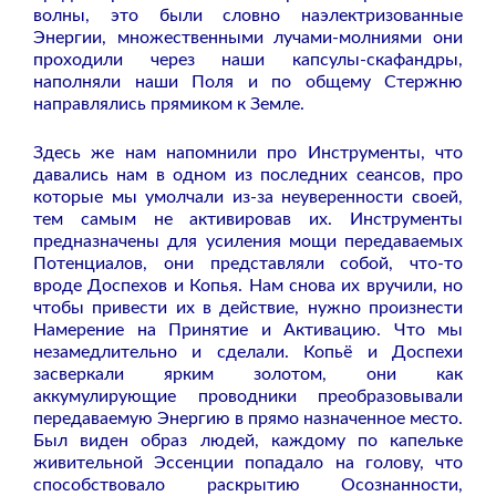
волны, это были словно наэлектризованные
Энергии, множественными лучами-молниями они
проходили через наши капсулы-скафандры,
наполняли наши Поля и по общему Стержню
направлялись прямиком к Земле.
Здесь же нам напомнили про Инструменты, что
давались нам в одном из последних сеансов, про
которые мы умолчали из-за неуверенности своей,
тем самым не активировав их. Инструменты
предназначены для усиления мощи передаваемых
Потенциалов, они представляли собой, что-то
вроде Доспехов и Копья. Нам снова их вручили, но
чтобы привести их в действие, нужно произнести
Намерение на Принятие и Активацию. Что мы
незамедлительно и сделали. Копьё и Доспехи
засверкали ярким золотом, они как
аккумулирующие проводники преобразовывали
передаваемую Энергию в прямо назначенное место.
Был виден образ людей, каждому по капельке
живительной Эссенции попадало на голову, что
способствовало раскрытию Осознанности,