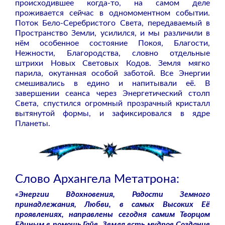
происходившее когда-то, на самом деле
проживается сейчас в одномоментном событии.
Поток Бело-Серебристого Света, передаваемый в
Пространство Земли, усилился, и мы различили в
нём особенное состояние Покоя, Благости,
Нежности, Благородства, словно отдельные
штрихи Новых Световых Кодов. Земля мягко
парила, окутанная особой заботой. Все Энергии
смешивались в едино и напитывали её. В
завершении сеанса через Энергетический столп
Света, спустился огромный прозрачный кристалл
вытянутой формы, и зафиксировался в ядре
Планеты.
Слово Архангела Метатрона:
«Энергии Вдохновения, Радости Земного
принадлежания, Любви, в самых Высоких Её
проявлениях, направлены сегодня самим Творцом
Единым в помощь Гайе. Земля есть мудрое Создание