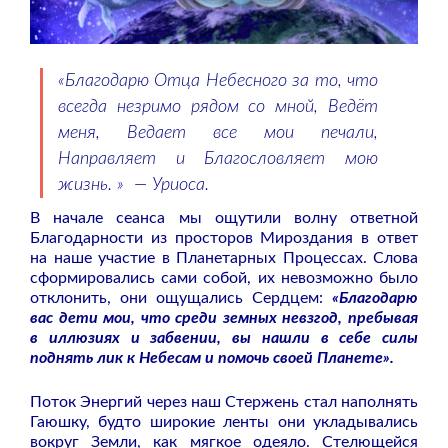
«
Благодарю Отца Небесного за то, что
всегда незримо рядом со мной, Ведёт
меня, Ведает все мои печали,
Направляет и Благословляет мою
жизнь. »
— Уриоса.
В начале сеанса мы ощутили волну ответной
Благодарности из просторов Мироздания в ответ
на наше участие в Планетарных Процессах. Слова
сформировались сами собой, их невозможно было
отклонить, они ощущались Сердцем:
«Благодарю
вас дети мои, что среди земных невзгод, пребывая
в иллюзиях и забвении, вы нашли в себе силы
поднять лик к Небесам и помочь своей Планете».
Поток Энергий через наш Стержень стал наполнять
Гаюшку, будто широкие ленты они укладывались
вокруг Земли, как мягкое одеяло. Стелющейся