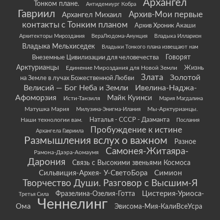
Архангел
Тонком плане.
Антидемиург Кобра
Гавриил
Архив-Мои первые
Архангел Михаил
контакты с Тонким планом
Архив Хроник Акаши
Архитекторы Мироздания
ВераЛюдома-Анунция
Владыка Илларион
Владыка Мельхиседек
Владыки Тонкого плана извещают нам
Говорят
Внеземные Цивилизации для человечества
Арктурианцы
Жизнь
Единение Мироздания для Новой Земли
Злата
Золотой
на Земле в лучах Божественной Любви
Велисий — Бог Неба и Земли
Ивелина-Наджа-
Афоморзия
Майк Куинси
Исти-Танзиля
Мария Магдалина
Матушка Мария
Мы-Арктурианцы.
Милузина-Энигма-Илания
Наши технологии вам.
Наталья - СССР - Даэманта
Послания
Пробуждение к истине
Архангела Гавриила
Размышления вслух о важном
Разное
Самонея-Житаяра-
Рамона-Даэра-Аомаумя
Дарония
Связь с Высокими звеньями Космоса
Сильвиция-Архея- У-СветоБора
Симион
Творчество Души. Разговор с Высшим-Я
Цистерия-Уриоса-
Фразелина-Озелия-Готта
Третья Сила
Ченнелинг
Ома
Эвисома-Мия-КалиВсеУсра