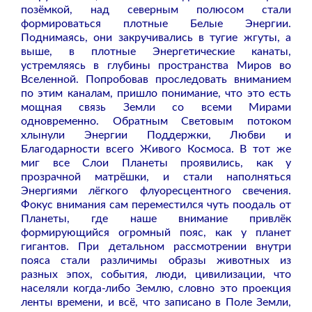
позёмкой, над северным полюсом стали
формироваться плотные Белые Энергии.
Поднимаясь, они закручивались в тугие жгуты, а
выше, в плотные Энергетические канаты,
устремляясь в глубины пространства Миров во
Вселенной. Попробовав проследовать вниманием
по этим каналам, пришло понимание, что это есть
мощная связь Земли со всеми Мирами
одновременно. Обратным Световым потоком
хлынули Энергии Поддержки, Любви и
Благодарности всего Живого Космоса. В тот же
миг все Слои Планеты проявились, как у
прозрачной матрёшки, и стали наполняться
Энергиями лёгкого флуоресцентного свечения.
Фокус внимания сам переместился чуть поодаль от
Планеты, где наше внимание привлёк
формирующийся огромный пояс, как у планет
гигантов. При детальном рассмотрении внутри
пояса стали различимы образы животных из
разных эпох, события, люди, цивилизации, что
населяли когда-либо Землю, словно это проекция
ленты времени, и всё, что записано в Поле Земли,