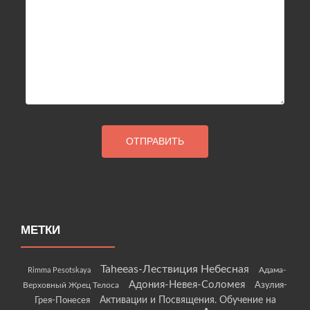
МЕТКИ
Taheeas-Лествиция Небесная
Rimma Pesotskaya
Адама-
Адония-Невея-Соломея
Азулия-
Верховный Жрец Телоса
Грея-Понесея
Активации и Посвящения. Обучение на