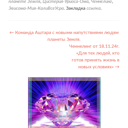
планете Земля
,
Цистерия-Уриоса-Ома
,
Ченнелинг
,
Эвисома-Мия-КалиВсеУсра
. Закладка
ссылка
.
Навигация
←
Команда Аштара с новыми напутствиями людям
планеты Земля.
по
Ченнелинг от 18.11.24г.
записям
«Для тех людей, кто
готов принять жизнь в
новых условиях»
→