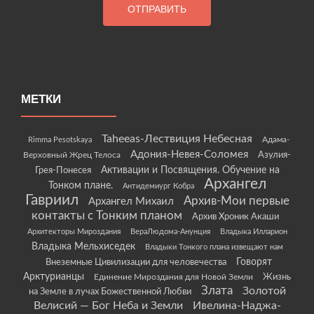
МЕТКИ
Taheeas-Лествиция Небесная
Rimma Pesotskaya
Адама-
Адония-Невея-Соломея
Азулия-
Верховный Жрец Телоса
Грея-Понесея
Активации и Посвящения. Обучение на
Архангел
Тонком плане.
Антидемиург Кобра
Гавриил
Архив-Мои первые
Архангел Михаил
контакты с Тонким планом
Архив Хроник Акаши
Архитекторы Мироздания
ВераЛюдома-Анунция
Владыка Илларион
Владыка Мельхиседек
Владыки Тонкого плана извещают нам
Говорят
Внеземные Цивилизации для человечества
Арктурианцы
Жизнь
Единение Мироздания для Новой Земли
Злата
Золотой
на Земле в лучах Божественной Любви
Велисий — Бог Неба и Земли
Ивелина-Наджа-