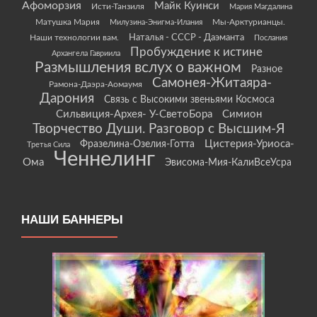
Афоморзия
Майк Куинси
Исти-Танзиля
Мария Магдалина
Матушка Мария
Мы-Арктурианцы.
Милузина-Энигма-Илания
Наши технологии вам.
Наталья - СССР - Даэманта
Послания
Пробуждение к истине
Архангела Гавриила
Размышления вслух о важном
Разное
Самонея-Житаяра-
Рамона-Даэра-Аомаумя
Дарония
Связь с Высокими звеньями Космоса
Сильвиция-Архея- У-СветоБора
Симион
Творчество Души. Разговор с Высшим-Я
Цистерия-Уриоса-
Фразелина-Озелия-Готта
Третья Сила
Ченнелинг
Ома
Эвисома-Мия-КалиВсеУсра
НАШИ БАННЕРЫ