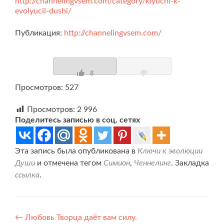
http://channelingvsem.com/category/klyuchi-k-
evolyucii-dushi/
Публикация:
http://channelingvsem.com/
8
Просмотров: 527
Просмотров:
2 996
Поделитесь записью в соц. сетях
Эта запись была опубликована в
Ключи к эволюции
Души
и отмечена тегом
Симион
,
Ченнелинг
. Закладка
ссылка
.
Навигация
←
Любовь Творца даёт вам силу.