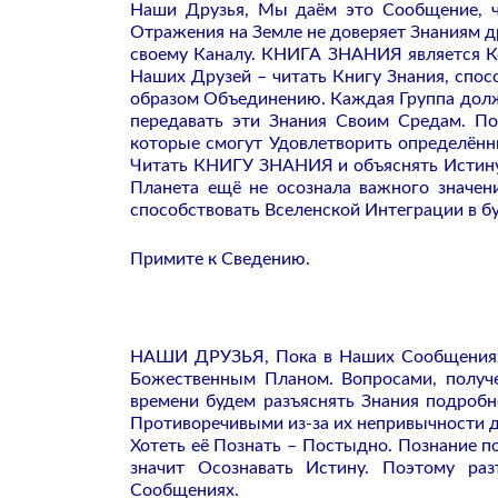
Наши Друзья, Мы даём это Сообщение, ч
Отражения на Земле не доверяет Знаниям д
своему Каналу. КНИГА ЗНАНИЯ является К
Наших Друзей – читать Книгу Знания, спос
образом Объединению. Каждая Группа долж
передавать эти Знания Своим Средам. По
которые смогут Удовлетворить определён
Читать КНИГУ ЗНАНИЯ и объяснять Истину,
Планета ещё не осознала важного значе
способствовать Вселенской Интеграции в б
Примите к Сведению.
НАШИ ДРУЗЬЯ, Пока в Наших Сообщениях 
Божественным Планом. Вопросами, получ
времени будем разъяснять Знания подроб
Противоречивыми из-за их непривычности д
Хотеть её Познать – Постыдно. Познание п
значит Осознавать Истину. Поэтому ра
Сообщениях.