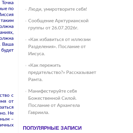
 Точка
ные по
Люди, умиротворите себя!
Миссия
 таким
Сообщение Арктурианской
должна
группы от 26.07.2026г.
аниях,
должна
«Как избавиться от иллюзии
. Ваша
Разделения». Послание от
 будет
Иисуса.
«Как пережить
предательство?» Рассказывает
Рамта.
Манифестируйте себя
ство с
Божественной Силой.
емя от
Послание от Архангела
заться
Гавриила.
но. Не
ьным –
личных
ПОПУЛЯРНЫЕ ЗАПИСИ