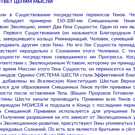
ТВЕТ ЦЕПЯМ МЫСЛИ
ли в Существование посредством переносов Генов. Че
, обладает примерно 150-200-ми Смешанными Гена
свою Эволюцию, имеет Два Гена Сущности. Один из них яв
 Первого Существования (он называется Благородным Г
, завершившего кольцо Реинкарнаций. Человек, сумевший
ередавать другим свои Гены. Но его Ген Сущности прина
ествует нераздельно с Сознанием этого Человека. С те
ущности посредством совершаемого им Прогресса. Ког
тветствии с Эволюционным Уставом, которому он принад
т время Миссии этого Гена Сущности, он переносится на 
ериодов. Однако СИСТЕМА ШЕСТИ стала Эффективной бла
 добавлены во Вселенскую Конституцию Шестью Верхо
ялся для образования Смешанных Генов путём прививки 
ости после оставления Тела. (Ваших Пророков Готовили
стемы Шести начали производить Прививки всех Генов 
 Периодом МОИСЕЯ и подошла к Концу с последним пере
 Смешанной Прививки используется для улучшения Ге
. Получение разрешения на это зависит от Эволюционных 
ем Эволюционное развитие, присутствуют Гены упомянутых
редовых Сознаний. (То есть все являются братьями и сёст