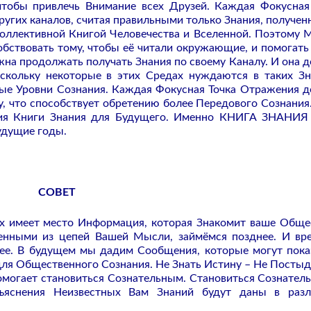
тобы привлечь Внимание всех Друзей. Каждая Фокусная
ругих каналов, считая правильными только Знания, получен
оллективной Книгой Человечества и Вселенной. Поэтому 
обствовать тому, чтобы её читали окружающие, и помогать
на продолжать получать Знания по своему Каналу. И она 
скольку некоторые в этих Средах нуждаются в таких Зн
ные Уровни Сознания. Каждая Фокусная Точка Отражения 
 что способствует обретению более Передового Сознания
ния Книги Знания для Будущего. Именно КНИГА ЗНАНИЯ
удущие годы.
СОВЕТ
имеет место Информация, которая Знакомит ваше Обще
енными из цепей Вашей Мысли, займёмся позднее. И вр
нее. В будущем мы дадим Сообщения, которые могут пока
ля Общественного Сознания. Не Знать Истину – Не Постыд
омогает становиться Сознательным. Становиться Сознател
зъяснения Неизвестных Вам Знаний будут даны в раз