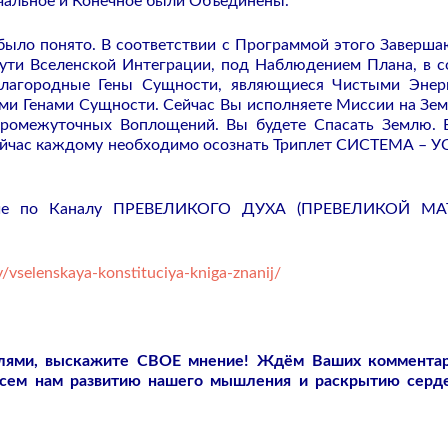
чальное и Конечное были Объединены.
 было понято. В соответствии с Программой этого Заверш
ути Вселенской Интеграции, под Наблюдением Плана, в с
Благородные Гены Сущности, являющиеся Чистыми Энер
 Генами Сущности. Сейчас Вы исполняете Миссии на Зем
промежуточных Воплощений. Вы будете Спасать Землю. 
ейчас каждому необходимо осознать Триплет СИСТЕМА – У
ние по Каналу ПРЕВЕЛИКОГО ДУХА (ПРЕВЕЛИКОЙ МАТ
/vselenskaya-konstituciya-kniga-znanij/
слями, выскажите СВОЕ мнение! Ждём Ваших коммента
всем нам развитию нашего мышления и раскрытию серд