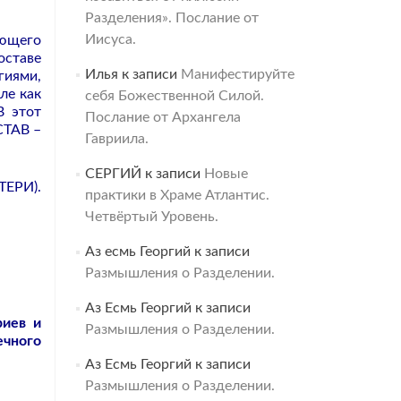
Разделения». Послание от
Иисуса.
ающего
оставе
Илья
к записи
Манифестируйте
гиями,
ле как
себя Божественной Силой.
В этот
Послание от Архангела
СТАВ –
Гавриила.
СЕРГИЙ
к записи
Новые
ЕРИ).
практики в Храме Атлантис.
Четвёртый Уровень.
Аз есмь Георгий
к записи
Размышления о Разделении.
Аз Есмь Георгий
к записи
риев и
Размышления о Разделении.
ечного
Аз Есмь Георгий
к записи
Размышления о Разделении.