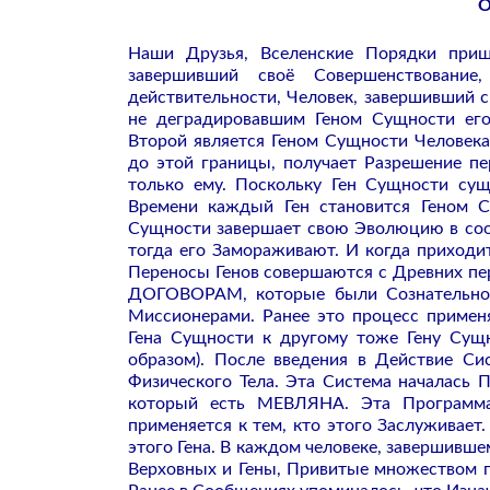
О
Наши Друзья, Вселенские Порядки приш
завершивший своё Совершенствование
действительности, Человек, завершивший 
не деградировавшим Геном Сущности его
Второй является Геном Сущности Человека
до этой границы, получает Разрешение п
только ему. Поскольку Ген Сущности сущ
Времени каждый Ген становится Геном С
Сущности завершает свою Эволюцию в соо
тогда его Замораживают. И когда приходи
Переносы Генов совершаются с Древних п
ДОГОВОРАМ, которые были Сознательно
Миссионерами. Ранее это процесс примен
Гена Сущности к другому тоже Гену Сущн
образом). После введения в Действие Си
Физического Тела. Эта Система началась
который есть МЕВЛЯНА. Эта Программа
применяется к тем, кто этого Заслуживает
этого Гена. В каждом человеке, завершивш
Верховных и Гены, Привитые множеством пе