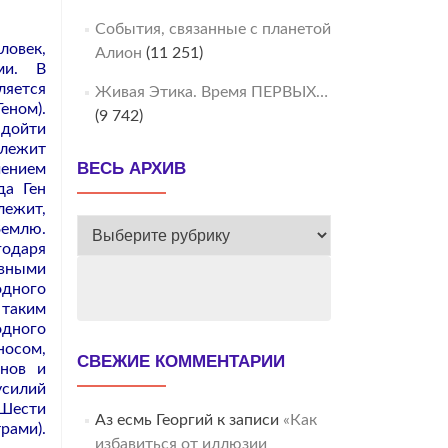
События, связанные с планетой
ловек,
Алион
(11 251)
ми. В
ляется
Живая Этика. Время ПЕРВЫХ…
еном).
(9 742)
 дойти
длежит
ВЕСЬ АРХИВ
чением
да Ген
лежит,
ВЕСЬ
Землю.
годаря
АРХИВ
вными
одного
 таким
одного
носом,
СВЕЖИЕ КОММЕНТАРИИ
нов и
усилий
 Шести
Аз есмь Георгий
к записи
«Как
рами).
избавиться от иллюзии