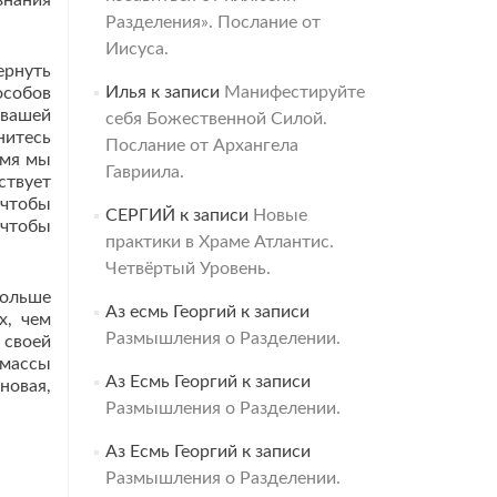
знания
Разделения». Послание от
Иисуса.
ернуть
Илья
к записи
Манифестируйте
особов
 вашей
себя Божественной Силой.
нитесь
Послание от Архангела
емя мы
Гавриила.
ствует
 чтобы
СЕРГИЙ
к записи
Новые
 чтобы
практики в Храме Атлантис.
Четвёртый Уровень.
больше
Аз есмь Георгий
к записи
х, чем
Размышления о Разделении.
 своей
 массы
Аз Есмь Георгий
к записи
новая,
Размышления о Разделении.
Аз Есмь Георгий
к записи
Размышления о Разделении.