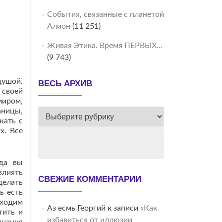
События, связанные с планетой
Алион
(11 251)
Живая Этика. Время ПЕРВЫХ…
(9 743)
душой.
ВЕСЬ АРХИВ
 своей
миром,
аницы,
ВЕСЬ
жать с
АРХИВ
х. Все
гда вы
влиять
СВЕЖИЕ КОММЕНТАРИИ
делать
ь есть
бходим
Аз есмь Георгий
к записи
«Как
тить и
избавиться от иллюзии