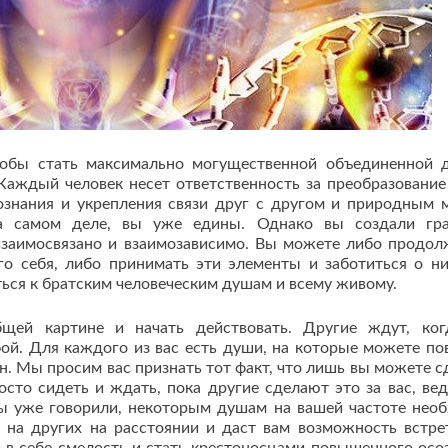
тобы стать максимально могущественной объединенной 
Каждый человек несет ответственность за преобразование
знания и укрепления связи друг с другом и природным 
На самом деле, вы уже едины. Однако вы создали гр
аимосвязано и взаимозависимо. Вы можете либо продол
о себя, либо принимать эти элементы и заботиться о ни
иться к братским человеческим душам и всему живому.
щей картине и начать действовать. Другие ждут, ко
бой. Для каждого из вас есть души, на которые можете по
н. Мы просим вас признать тот факт, что лишь вы можете с
сто сидеть и ждать, пока другие сделают это за вас, вед
мы уже говорили, некоторым душам на вашей частоте нео
 на других на расстоянии и даст вам возможность встре