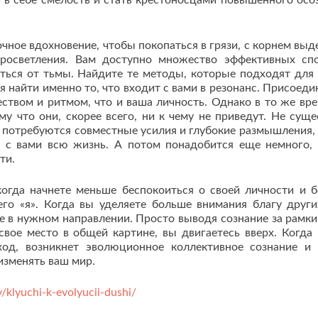
 в себе смелость и стать крестоносцами повышенного осо
очное вдохновение, чтобы покопаться в грязи, с корнем выд
просветления. Вам доступно множество эффективных сп
иться от тьмы. Найдите те методы, которые подходят для
я найти именно то, что входит с вами в резонанс. Присоеди
чеством и ритмом, что и ваша личность. Однако в то же вр
му что они, скорее всего, ни к чему не приведут. Не суще
 потребуются совместные усилия и глубокие размышления,
о с вами всю жизнь. А потом понадобится еще немного,
ти.
когда начнете меньше беспокоиться о своей личности и 
го «я». Когда вы уделяете больше внимания благу други
е в нужном направлении. Просто выводя сознание за рамки
свое место в общей картине, вы двигаетесь вверх. Когда
од, возникнет эволюционное коллективное сознание и 
изменять ваш мир.
/klyuchi-k-evolyucii-dushi/