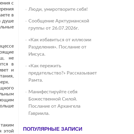
ения с
ерения
Люди, умиротворите себя!
аете в
в душе
Сообщение Арктурианской
ельные
группы от 26.07.2026г.
«Как избавиться от иллюзии
оцессе
Разделения». Послание от
тоящие
Иисуса.
ш, не
ятся в
«Как пережить
ивет и
предательство?» Рассказывает
тания,
Рамта.
ерх.
ощного
Манифестируйте себя
ильным
Божественной Силой.
вающим
больше
Послание от Архангела
Гавриила.
 таким
ПОПУЛЯРНЫЕ ЗАПИСИ
я этой