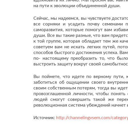
вдохновить их лично. Мы просим вас найти
на пути к эволюции объединенной души.
Сейчас, мы надеемся, вы чувствуете достат
все сорняки и усадить почву семенами 
саморазвития, которые помогут вам избав
души. Все вы такие разные, что вам придетс
к той группе, которая обладает тем же ка
советуем вам не искать легких путей, пото
способов быстрого достижения успеха. Вам
по- настоящему преобразить то, что был
выстроить защиту вокруг своей самобытнос
Вы поймете, что идете по верному пути, 
заботиться об ощущении своего внутренне
своим собственным потерям, тогда вы идет
провозглашенной личности, чтобы понять 
людей смогут совершить такой же перех
революционная система убеждений начнет 
Источник:
http://channelingvsem.com/category