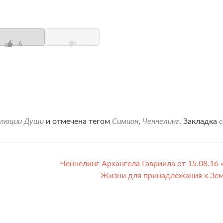
6
олюции Души
и отмечена тегом
Симион
,
Ченнелинг
. Закладка
Ченнелинг Архангела Гавриила от 15.08.16 
Жизни для принадлежания к Зе