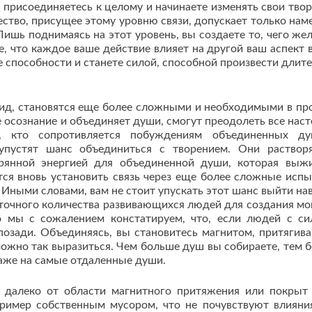
 присоединяетесь к целому и начинаете изменять свои твор
тво, присущее этому уровню связи, допускает только нам
Лишь поднимаясь на этот уровень, вы создаете то, чего жел
е, что каждое ваше действие влияет на другой ваш аспект 
е способности и станете силой, способной произвести длит
вид, становятся еще более сложными и необходимыми в пр
е осознание и объединяет души, смогут преодолеть все нас
, кто сопротивляется побуждениям объединенных ду
упустят шанс объединиться с творением. Они раствор
рянной энергией для объединенной души, которая выж
ся вновь установить связь через еще более сложные испы
Иными словами, вам не стоит упускать этот шанс выйти нав
точного количества развивающихся людей для создания м
о мы с сожалением констатируем, что, если людей с с
 позади. Объединяясь, вы становитесь магнитом, притяги
 можно так выразиться. Чем больше душ вы собираете, тем 
даже на самые отдаленные души.
к далеко от области магнитного притяжения или покрыт
пример собственным мусором, что не почувствуют влияни