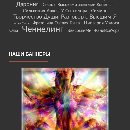
Дарония
Связь с Высокими звеньями Космоса
Сильвиция-Архея- У-СветоБора
Симион
Творчество Души. Разговор с Высшим-Я
Цистерия-Уриоса-
Фразелина-Озелия-Готта
Третья Сила
Ченнелинг
Ома
Эвисома-Мия-КалиВсеУсра
НАШИ БАННЕРЫ