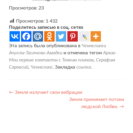
Просмотров: 23
Просмотров:
1 432
Поделитесь записью в соц. сетях
Эта запись была опубликована в
Ченнелинги
Ачуллы-Тасачены-Амадеи
и отмечена тегом
Архив-
Мои первые контакты с Тонким планом
,
Серафим
Саровсий
,
Ченнелинг
. Закладка
ссылка
.
Навигация
←
Земля излучает свои вибрации
Земля принимает потоки
по
людской Любви.
→
записям