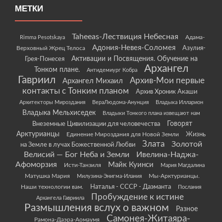
МЕТКИ
Taheeas-Лествиция Небесная
Rimma Pesotskaya
Адама-
Адония-Невея-Соломея
Азулия-
Верховный Жрец Телоса
Грея-Понесея
Активации и Посвящения. Обучение на
Архангел
Тонком плане.
Антидемиург Кобра
Гавриил
Архив-Мои первые
Архангел Михаил
контакты с Тонким планом
Архив Хроник Акаши
Архитекторы Мироздания
ВераЛюдома-Анунция
Владыка Илларион
Владыка Мельхиседек
Владыки Тонкого плана извещают нам
Говорят
Внеземные Цивилизации для человечества
Арктурианцы
Жизнь
Единение Мироздания для Новой Земли
Злата
Золотой
на Земле в лучах Божественной Любви
Велисий — Бог Неба и Земли
Ивелина-Наджа-
Афоморзия
Майк Куинси
Исти-Танзиля
Мария Магдалина
Матушка Мария
Мы-Арктурианцы.
Милузина-Энигма-Илания
Наши технологии вам.
Наталья - СССР - Даэманта
Послания
Пробуждение к истине
Архангела Гавриила
Размышления вслух о важном
Разное
Самонея-Житаяра-
Рамона-Даэра-Аомаумя