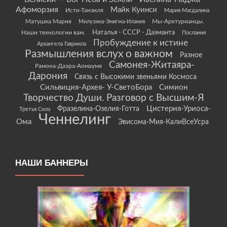
Афоморзия
Майк Куинси
Исти-Танзиля
Мария Магдалина
Матушка Мария
Мы-Арктурианцы.
Милузина-Энигма-Илания
Наши технологии вам.
Наталья - СССР - Даэманта
Послания
Пробуждение к истине
Архангела Гавриила
Размышления вслух о важном
Разное
Самонея-Житаяра-
Рамона-Даэра-Аомаумя
Дарония
Связь с Высокими звеньями Космоса
Сильвиция-Архея- У-СветоБора
Симион
Творчество Души. Разговор с Высшим-Я
Цистерия-Уриоса-
Фразелина-Озелия-Готта
Третья Сила
Ченнелинг
Ома
Эвисома-Мия-КалиВсеУсра
НАШИ БАННЕРЫ