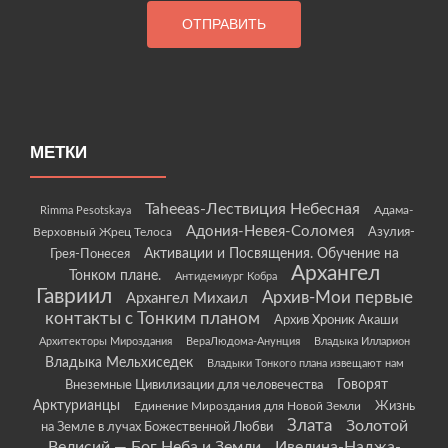
МЕТКИ
Taheeas-Лествиция Небесная
Rimma Pesotskaya
Адама-
Адония-Невея-Соломея
Азулия-
Верховный Жрец Телоса
Грея-Понесея
Активации и Посвящения. Обучение на
Архангел
Тонком плане.
Антидемиург Кобра
Гавриил
Архив-Мои первые
Архангел Михаил
контакты с Тонким планом
Архив Хроник Акаши
Архитекторы Мироздания
ВераЛюдома-Анунция
Владыка Илларион
Владыка Мельхиседек
Владыки Тонкого плана извещают нам
Говорят
Внеземные Цивилизации для человечества
Арктурианцы
Жизнь
Единение Мироздания для Новой Земли
Злата
Золотой
на Земле в лучах Божественной Любви
Велисий — Бог Неба и Земли
Ивелина-Наджа-