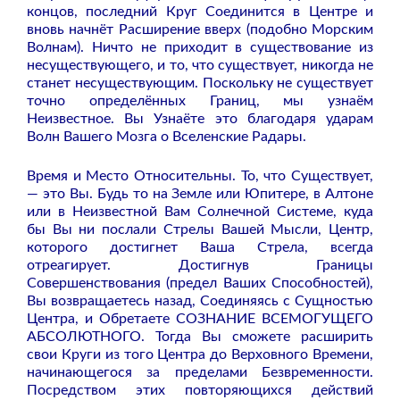
концов, последний Круг Соединится в Центре и
вновь начнёт Расширение вверх (подобно Морским
Волнам). Ничто не приходит в существование из
несуществующего, и то, что существует, никогда не
станет несуществующим. Поскольку не существует
точно определённых Границ, мы узнаём
Неизвестное. Вы Узнаёте это благодаря ударам
Волн Вашего Мозга о Вселенские Радары.
Время и Место Относительны. То, что Существует,
— это Вы. Будь то на Земле или Юпитере, в Алтоне
или в Неизвестной Вам Солнечной Системе, куда
бы Вы ни послали Стрелы Вашей Мысли, Центр,
которого достигнет Ваша Стрела, всегда
отреагирует. Достигнув Границы
Совершенствования (предел Ваших Способностей),
Вы возвращаетесь назад, Соединяясь с Сущностью
Центра, и Обретаете СОЗНАНИЕ ВСЕМОГУЩЕГО
АБСОЛЮТНОГО. Тогда Вы сможете расширить
свои Круги из того Центра до Верховного Времени,
начинающегося за пределами Безвременности.
Посредством этих повторяющихся действий