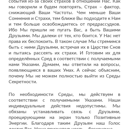
события из-за своих страхов в отношении Нас. Как
мы говорили и будем повторять, Страх – фактор,
снижающий Ваши Частоты. Чем меньше Ваши
Сомнения и Страхи, тем ближе Вы подходите к Нам
и тем больше освобождаетесь от предрассудков.
Ибо Мы пришли не пугать Вас, а быть Вашими
Друзьями. Мы далеки от тех, кто боится. У Нас нет
права их беспокоить. В таком случае Мы стремимся
быть с ними Друзьями, встречая их в Царстве Снов
и пытаясь рассеять их страхи. И Готовим их для
определённых Сред в соответствии с получаемыми
нами Указами. Думаем, мы ответили на вопросы,
появляющиеся в ваших Умах. А сейчас объясним,
почему Мы не можем полностью выйти из Среды
Секретности.
По необходимости Среды, мы действуем в
соответствии с получаемыми Указами. Наши
индивидуальные действия недопустимы. Мы
обязаны устанавливать связь с Друзьями,
проецирующими на экран только Позитивные
Энергии. Благодаря таким Друзьям наш Голос
достиг Вас. Наша признательность – бесконечна.