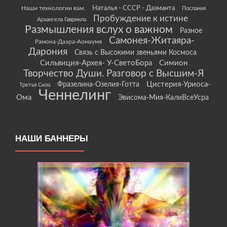
Наши технологии вам.
Наталья - СССР - Даэманта
Послания
Пробуждение к истине
Архангела Гавриила
Размышления вслух о важном
Разное
Самонея-Житаяра-
Рамона-Даэра-Аомаумя
Дарония
Связь с Высокими звеньями Космоса
Сильвиция-Архея- У-СветоБора
Симион
Творчество Души. Разговор с Высшим-Я
Цистерия-Уриоса-
Фразелина-Озелия-Готта
Третья Сила
Ченнелинг
Ома
Эвисома-Мия-КалиВсеУсра
НАШИ БАННЕРЫ