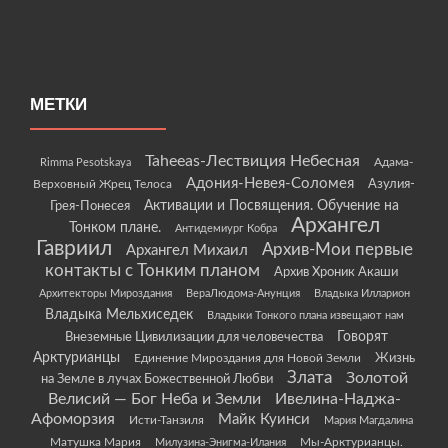
МЕТКИ
Taheeas-Лествиция Небесная
Rimma Pesotskaya
Адама-
Адония-Невея-Соломея
Азулия-
Верховный Жрец Телоса
Грея-Понесея
Активации и Посвящения. Обучение на
Архангел
Тонком плане.
Антидемиург Кобра
Гавриил
Архив-Мои первые
Архангел Михаил
контакты с Тонким планом
Архив Хроник Акаши
Архитекторы Мироздания
ВераЛюдома-Анунция
Владыка Илларион
Владыка Мельхиседек
Владыки Тонкого плана извещают нам
Говорят
Внеземные Цивилизации для человечества
Арктурианцы
Жизнь
Единение Мироздания для Новой Земли
Злата
Золотой
на Земле в лучах Божественной Любви
Велисий — Бог Неба и Земли
Ивелина-Наджа-
Афоморзия
Майк Куинси
Исти-Танзиля
Мария Магдалина
Матушка Мария
Мы-Арктурианцы.
Милузина-Энигма-Илания