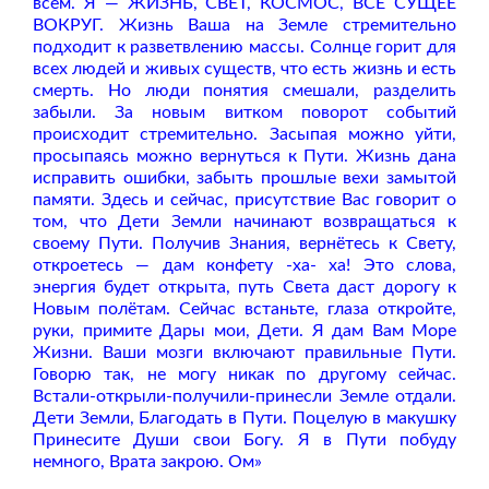
всём. Я — ЖИЗНЬ, СВЕТ, КОСМОС, ВСЁ СУЩЕЕ
ВОКРУГ. Жизнь Ваша на Земле стремительно
подходит к разветвлению массы. Солнце горит для
всех людей и живых существ, что есть жизнь и есть
смерть. Но люди понятия смешали, разделить
забыли. За новым витком поворот событий
происходит стремительно. Засыпая можно уйти,
просыпаясь можно вернуться к Пути. Жизнь дана
исправить ошибки, забыть прошлые вехи замытой
памяти. Здесь и сейчас, присутствие Вас говорит о
том, что Дети Земли начинают возвращаться к
своему Пути. Получив Знания, вернётесь к Свету,
откроетесь — дам конфету -ха- ха! Это слова,
энергия будет открыта, путь Света даст дорогу к
Новым полётам. Сейчас встаньте, глаза откройте,
руки, примите Дары мои, Дети. Я дам Вам Море
Жизни. Ваши мозги включают правильные Пути.
Говорю так, не могу никак по другому сейчас.
Встали-открыли-получили-принесли Земле отдали.
Дети Земли, Благодать в Пути. Поцелую в макушку
Принесите Души свои Богу. Я в Пути побуду
немного, Врата закрою. Ом»