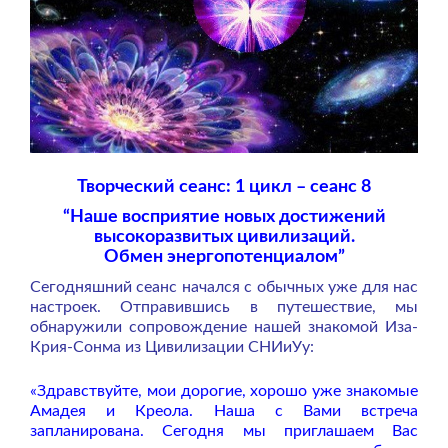
Творческий сеанс: 1 цикл – сеанс 8
“Наше восприятие новых достижений
высокоразвитых цивилизаций.
Обмен энергопотенциалом”
Сегодняшний сеанс начался с обычных уже для нас
настроек. Отправившись в путешествие, мы
обнаружили сопровождение нашей знакомой Иза-
Крия-Сонма из Цивилизации СНИиУу:
«Здравствуйте, мои дорогие, хорошо уже знакомые
Амадея и Креола. Наша с Вами встреча
запланирована.
Сегодня мы приглашаем Вас