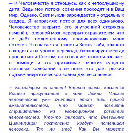
— К Человечеству я отношусь, как к непослушному
дитя. Ведь мои потоки сознания проходят и в Ваш
мир. Однако, Свет мысли зарождается у отдельных
сердец. Я направляю потоки для всех одинаково.
Человечество закрыто, его внутренний стержень
изменён, головной мозг перекрыт отражателем, что
не даёт полноценному проникновению моих
потоков. Что касается планеты Земля-Гайя, планета
находится на уровне перехода, балансирует между
пропастью и Светом, но сознание планеты взывает
о помощи и это притягивает многих существ
световых колебаний в её поле, что даёт резкий
подъём энергетической волны для её спасения.
— Благодарим за ответ! Второй вопрос касается
Вашего присутствия в поле Земли. Многие
человеческие умы считают этот Ваш приход
вмешательством, что может повлиять
отрицательно на эволюционное развитие
человечества. Кто-то считает, что Внеземные
Цивилизации постепенно крадут потенциал
человека. Так ли это? Как Вы можете