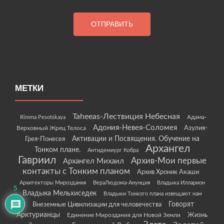
МЕТКИ
Taheeas-Лествиция Небесная
Rimma Pesotskaya
Адама-
Адония-Невея-Соломея
Азулия-
Верховный Жрец Телоса
Грея-Понесея
Активации и Посвящения. Обучение на
Архангел
Тонком плане.
Антидемиург Кобра
Гавриил
Архив-Мои первые
Архангел Михаил
контакты с Тонким планом
Архив Хроник Акаши
Архитекторы Мироздания
ВераЛюдома-Анунция
Владыка Илларион
5
Владыка Мельхиседек
Владыки Тонкого плана извещают нам
Говорят
Внеземные Цивилизации для человечества
Арктурианцы
Жизнь
Единение Мироздания для Новой Земли