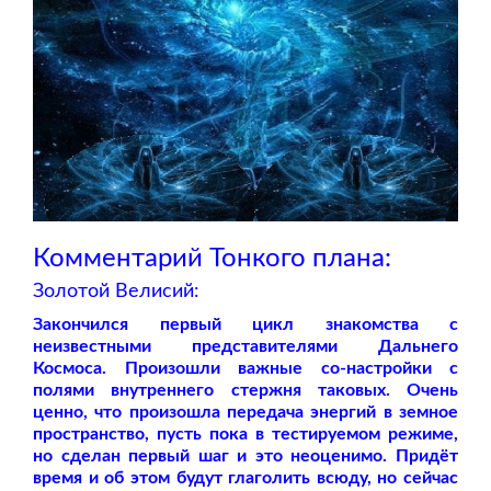
Комментарий Тонкого плана:
Золотой Велисий:
Закончился первый цикл знакомства с
неизвестными представителями Дальнего
Космоса. Произошли важные со-настройки с
полями внутреннего стержня таковых. Очень
ценно, что произошла передача энергий в земное
пространство, пусть пока в тестируемом режиме,
но сделан первый шаг и это неоценимо. Придёт
время и об этом будут глаголить всюду, но сейчас