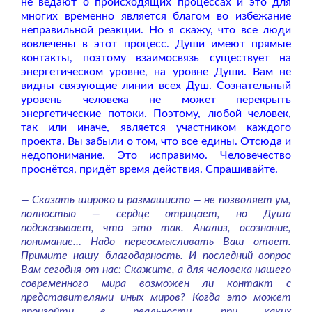
не ведают о происходящих процессах и это для
многих временно является благом во избежание
неправильной реакции. Но я скажу, что все люди
вовлечены в этот процесс. Души имеют прямые
контакты, поэтому взаимосвязь существует на
энергетическом уровне, на уровне Души. Вам не
видны связующие линии всех Душ. Сознательный
уровень человека не может перекрыть
энергетические потоки. Поэтому, любой человек,
так или иначе, является участником каждого
проекта. Вы забыли о том, что все едины. Отсюда и
недопонимание. Это исправимо. Человечество
проснётся, придёт время действия. Спрашивайте.
— Сказать широко и размашисто — не позволяет ум,
полностью — сердце отрицает, но Душа
подсказывает, что это так. Анализ, осознание,
понимание… Надо переосмысливать Ваш ответ.
Примите нашу благодарность. И последний вопрос
Вам сегодня от нас: Скажите, а для человека нашего
современного мира возможен ли контакт с
представителями иных миров? Когда это может
произойти в реальности, при каких