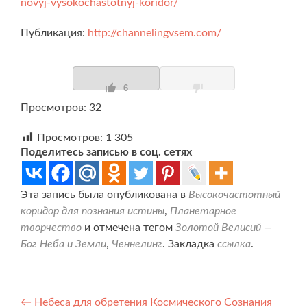
novyj-vysokochastotnyj-koridor/
Публикация:
http://channelingvsem.com/
6
Просмотров: 32
Просмотров:
1 305
Поделитесь записью в соц. сетях
Эта запись была опубликована в
Высокочастотный
коридор для познания истины
,
Планетарное
творчество
и отмечена тегом
Золотой Велисий —
Бог Неба и Земли
,
Ченнелинг
. Закладка
ссылка
.
Навигация
←
Небеса для обретения Космического Сознания